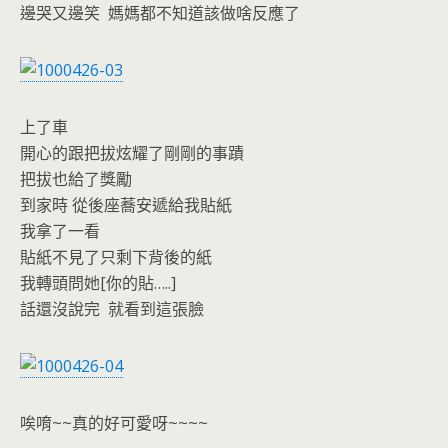
邊哭又邊笑 媽媽都不知道該做啥反應了
上了車
開心的跟把拔炫耀了剛剛的事蹟
把拔也給了獎勵
到家時 從後座蕎安遞給我貼紙
我拿了一看
貼紙不見了只剩下背後的紙
我轉頭問她[你的貼…..]
話還沒說完 就看到這張臉
唉唷~~真的好可愛呀~~~~