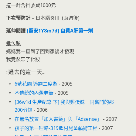
這一針含掛號費1000元
下次預防針
– 日本腦炎III (兩週後)
延伸閱讀
[蕎安1Y8m7d] 自費A肝第一劑
批ㄟ私
媽媽我一直到了回到家後才發現
我竟然忘了化妝
::過去的這一天...
6號花園 迷霧二度遊
- 2005
不傳統的內灣老街
- 2005
[36w1d 生產紀錄 下] 我與雞蛋妹一同奮鬥的那
200分鐘
- 2006
在無名放置「加入書籤」與「Adsense」
- 2007
孩子的第一哩路-319鄉村兒童藝術工程
- 2007