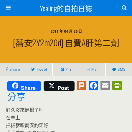
Yealing的自拍日誌
2011 年 04 月 26 日
[蕎安2Y2m20d] 自費A肝第二劑
Share
Tweet
Pin
Mail
SMS
Pl
F
E
Pr
Share
Post
u
ac
m
in
分享
rk
e
ai
tF
好久沒來健檢了哩
b
l
ri
在車上
o
e
把拔就跟蕎安約定好