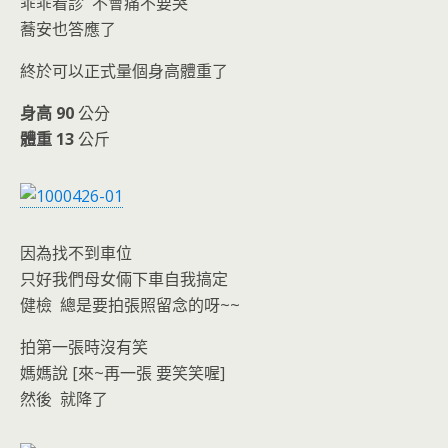
o
n
乖乖看診 不會痛不要哭
k
dl
蕎安也答應了
y
終於可以正式量個身高體重了
身高
90
公分
體重
13
公斤
因為找不到車位
只好我們母女倆下車自我搞定
健檢 總是要拍張照留念的呀~~
拍第一張時沒有笑
媽媽說 [來~再一張 要笑笑喔]
然後 就降了