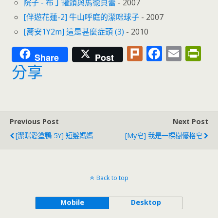
院子 - 布丁罐頭與馬德貝蕾
- 2007
[伴遊花蓮-2] 牛山呼庭的潔咪球子
- 2007
[蕎安1Y2m] 這是甚麼症頭 (3)
- 2010
Pl
F
E
Pr
Share
Post
u
ac
m
in
分享
rk
e
ai
tF
b
l
ri
o
e
Previous Post
Next Post
o
n
[潔咪愛塗鴨 5Y] 短髮媽媽
[My皂] 我是一棵樹優格皂
k
dl
y
Back to top
Mobile
Desktop