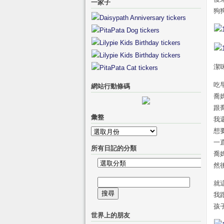
一家子
狗
潔
吃
網站行動條碼
喬
跟
彙整
我
想
彙
一
整
所有日記的分類
喬
所
然
有
搜
就
日
尋
我
記
關
孩
的
世界上的朋友
鍵
分