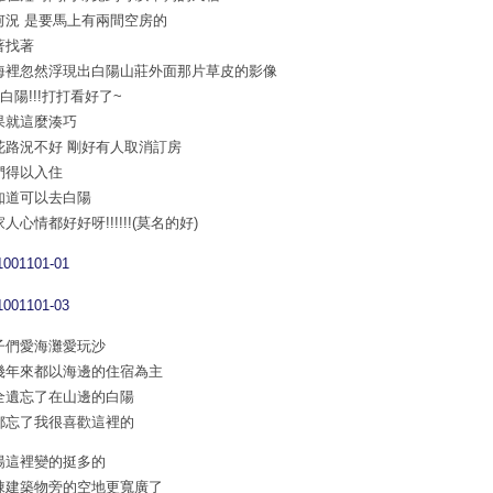
何況 是要馬上有兩間空房的
著找著
海裡忽然浮現出白陽山莊外面那片草皮的影像
!白陽!!!打打看好了~
果就這麼湊巧
花路況不好 剛好有人取消訂房
們得以入住
知道可以去白陽
人心情都好好呀!!!!!!(莫名的好)
子們愛海灘愛玩沙
幾年來都以海邊的住宿為主
全遺忘了在山邊的白陽
都忘了我很喜歡這裡的
楊這裡變的挺多的
棟建築物旁的空地更寬廣了