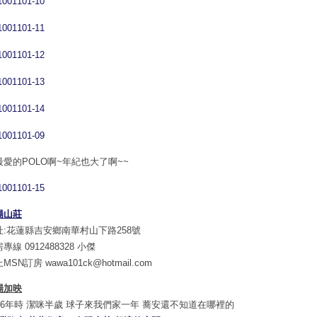
最愛的POLO啊~年紀也大了啊~~
陽山莊
址:花蓮縣吉安鄉南華村山下路258號
專線 0912488328 小傑
MSN訂房 wawa101ck@hotmail.com
場加映
006年時 潔咪半歲 球子來我們家一年 蕎安還不知道在哪裡的