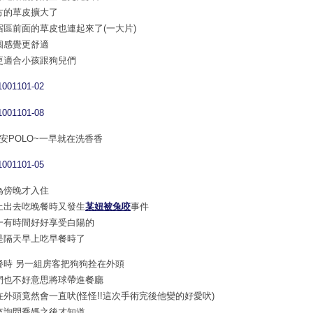
方的草皮擴大了
宿區前面的草皮也連起來了(一大片)
個感覺更舒適
更適合小孩跟狗兒們
早安POLO~一早就在洗香香
為傍晚才入住
上出去吃晚餐時又發生
某妞被兔咬
事件
一有時間好好享受白陽的
是隔天早上吃早餐時了
餐時 另一組房客把狗狗拴在外頭
們也不好意思將球帶進餐廳
在外頭竟然會一直吠(怪怪!!這次手術完後他變的好愛吠)
來詢問喬媽之後才知道