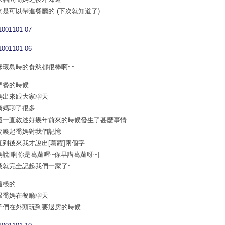
狗是可以帶進餐廳的 (下次就知道了)
咪環島時的食慾都很棒啊~~
早餐的時候
媽出來跟大家聊天
喬媽聊了很多
還一直敘述好幾年前來的時候發生了甚麼事情
要喚起喬媽對我們記憶
直到後來我才說出[葛蘿]兩個字
媽說[啊你是葛蘿喔~你早講葛蘿呀~]
後就完全記起我們一家了~
這樣的
跟喬媽在餐廳聊天
子們在外頭玩到要退房的時候