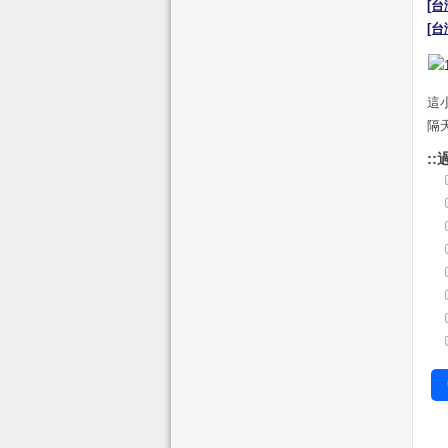
[
[
這
隔
::