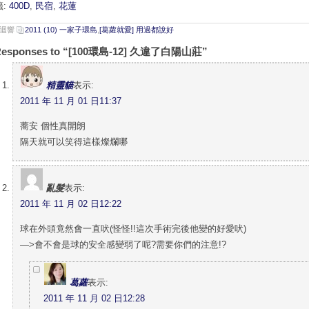
籤:
400D
,
民宿
,
花蓮
則迴響
2011 (10) 一家子環島
,
[葛蘿就愛] 用過都說好
Responses to “[100環島-12] 久違了白陽山莊”
精靈貓
表示:
2011 年 11 月 01 日11:37
蕎安 個性真開朗
隔天就可以笑得這樣燦爛哪
亂髮
表示:
2011 年 11 月 02 日12:22
球在外頭竟然會一直吠(怪怪!!這次手術完後他變的好愛吠)
—>會不會是球的安全感變弱了呢?需要你們的注意!?
葛蘿
表示:
2011 年 11 月 02 日12:28