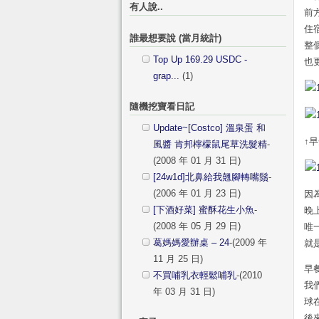
有人說..
前
住
誰最想要說 (當月統計)
整
Top Up 169.29 USDC -
也
grap...
(1)
隨機挖寶看日記
Update~[Costco] 溫泉蛋 和
↑
風醬 肯邦檸檬鼠尾草洗髮精
-
(2008 年 01 月 31 日)
[24w1d]北鼻給我翹腳轉嘴鬚
-
(2006 年 01 月 23 日)
因
[下酒好菜] 蜜酥花生小魚
-
晚
(2008 年 05 月 29 日)
唯
葛媽媽愛辦桌 – 24
-(2009 年
就
11 月 25 日)
早
不買哺乳衣輕鬆哺乳
-(2010
我
年 03 月 31 日)
球
後