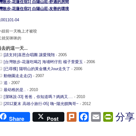
台灣散步-花蓮住宿1] 白陽山莊-舒適的房間
台灣散步-花蓮住宿2] 白陽山莊-友善的環境
小妞前一天晚上才被咬
天就笑咪咪的
過去的這一天...
[請支持]喜恩合唱團 讓愛飛翔
- 2005
[台灣散步-花蓮吃喝2] 海埔蚵仔煎 楊子萱愛玉
- 2006
[已尋獲] 陽明山的黃金獵犬Jour走失了
- 2006
動物園走走走(2)
- 2007
追
- 2007
最幼稚的是..
- 2010
[潔咪說-33] 爸爸，你知道嗎？媽媽又....
- 2010
[2012夏末 高雄小旅行-05] 嗨~陽光饋陶哥~
- 2012
Plurk
Facebook
Email
Print
分享
Share
Post