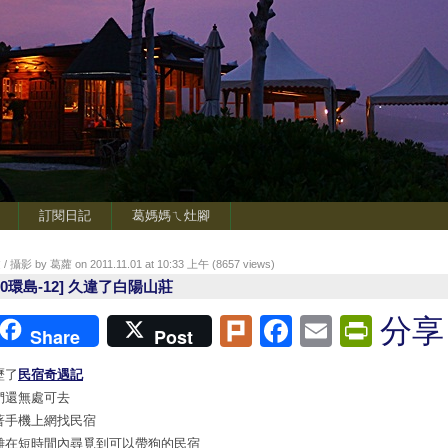
訂閱日記
葛媽媽ㄟ灶腳
/ 攝影 by 葛蘿 on 2011.11.01 at 10:33 上午 (
8657
views)
100環島-12] 久違了白陽山莊
Plurk
Facebook
Email
Print
分享
Share
Post
歷了
民宿奇遇記
們還無處可去
著手機上網找民宿
難在短時間內尋覓到可以帶狗的民宿