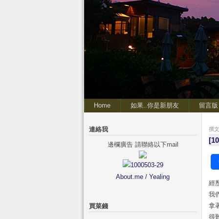
Home
如果..你是新朋友
留言版
連絡我
撰文 
[
邊欄廣告 請聯絡以下mail
About.me / Yealing
經
我
拿
買菜錢
很