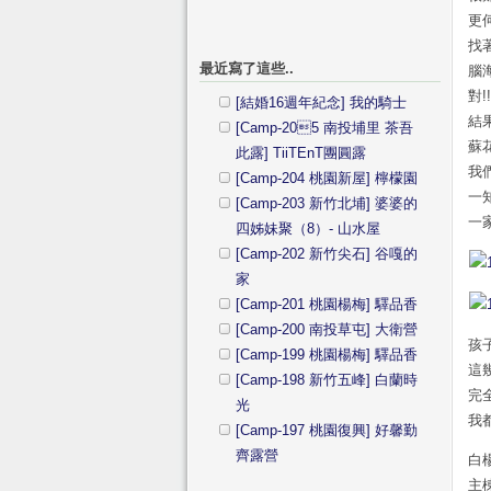
更
找
最近寫了這些..
腦
對!
[結婚16週年紀念] 我的騎士
結
[Camp-205 南投埔里 茶吾
蘇
此露] TiiTEnT團圓露
我
[Camp-204 桃園新屋] 檸檬園
一
[Camp-203 新竹北埔] 婆婆的
一家
四姊妹聚（8）- 山水屋
[Camp-202 新竹尖石] 谷嘎的
家
[Camp-201 桃園楊梅] 驛品香
[Camp-200 南投草屯] 大衛營
孩
[Camp-199 桃園楊梅] 驛品香
這
[Camp-198 新竹五峰] 白蘭時
完
光
我
[Camp-197 桃園復興] 好馨勤
齊露營
白
主