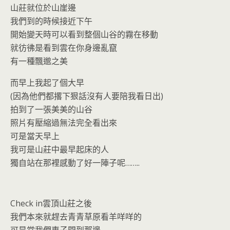
山莊就位於山崖邊
我們到的時候接近下午
開始變天時可以看到整個山谷的霧在移動
就彷彿是看到雲在你身邊亂竄
有一種飄邈之美
而早上我起了個大早
(因為他們都撂下狠話沒有人要陪我看日出)
拍到了一張美美的山谷
照片有壓縮過無法完全看出來
可是當天早上
我可是山莊中最早起床的人
獨自站在那裡感動了好一陣子呢……..
Check in雲頂山莊之後
我們本來就趕去青青草原看羊咩咩的
可是當我們車子開到那邊