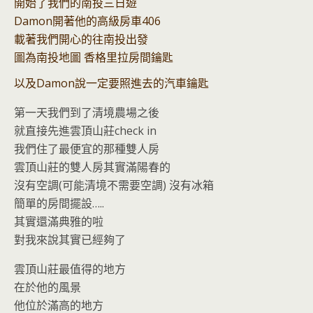
o
n
開始了我們的南投三日遊
k
dl
Damon開著他的高級房車406
y
載著我們開心的往南投出發
圖為南投地圖 香格里拉房間鑰匙
以及Damon說一定要照進去的汽車鑰匙
第一天我們到了清境農場之後
就直接先進雲頂山莊check in
我們住了最便宜的那種雙人房
雲頂山莊的雙人房其實滿陽春的
沒有空調(可能清境不需要空調) 沒有冰箱
簡單的房間擺設…..
其實還滿典雅的啦
對我來說其實已經夠了
雲頂山莊最值得的地方
在於他的風景
他位於滿高的地方