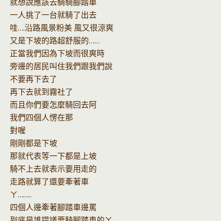
就想說應該去騎騎腳踏車
一人挑了一台就騎了出去
哇….沿路風景粉美 風又很涼爽
又是下坡的路超舒服的……
正當我們因為下坡而很爽時
旁邊的居民叫住我們跟我們說
不要再下去了
再下去就到霧社了
而且你們要怎麼騎回去阿
我們四個人愣在那
對喔
剛剛都是下坡
那就代表等一下都是上坡
騎不上去就表示要用走的
走路就算了還要牽著車
ㄚ……..
四個人邊牽著腳踏車邊罵
到底是誰提議要騎腳踏車的ㄚ