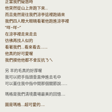
正當我們疑惑時
他突然從山上奔跑下來…
而且竟然是往我們涼亭這裡跑過來
我們四人瞪大眼睛看著他跑進涼亭裡
“咩~咩~”
在涼亭裡走來走去
彷彿再找人似的
看著我們….看來看去……..
他真的好可愛喔
我們摸他他都不會反抗ㄋㄟ
另 羊的毛真的好厚喔
我可以把手指頭垂直伸進去毛中
可以蓋住我中指中間那個關節說…….
瑪格是我們清境農場最美的回憶…..
圖是瑪格….超可愛的…..