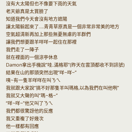
沒有大太陽但也不像要下雨的天氣
老天爺真是太賞臉了
知道我們今天會沒有地方遮陽
讓太陽躲起來了…..青青草原真是一個非常非常美的地方
空氣超清新再加上那些無憂無慮的羊群們
讓我們想要跟羊咩咩一起住在那裡
我們走了一陣子
就在裡面的一個涼亭休息
Damon拿出手機說”哇..滿格耶”(昨天在雲頂都收不到訊號)
結果在山的那頭突然出現”咩~咩~”
咦~有一隻羊咩咩在叫ㄋㄟ
我就跟大家說”搞不好那隻羊叫瑪格,以為我們在叫他咧”
我就又大聲的叫”瑪~格~”
“咩~咩~”他又叫了ㄋㄟ
我們都很驚訝他的反應
我又重複了好幾次
他一樣都有回應