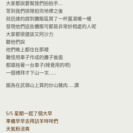
大家都說要幫我們拍拍手….
等到我們排隊拍完地標之後
就迅速的趕到攤販區買了一杯薑湯暖一暖
發現他們這些攤販可都是非常好相處的人呢
大家都很健談又阿沙力
聽他們說
他們晚上都住在那裡
難怪用車子作成的攤子後面
都還拖著一台車子(睡覺用的吧)
一個禮拜才下山一次…….
圖為在武嶺山上買的炒山豬肉……讚
5/5 星期一起了個大早
準備早早去拜訪羊咩咩們
天氣粉涼爽