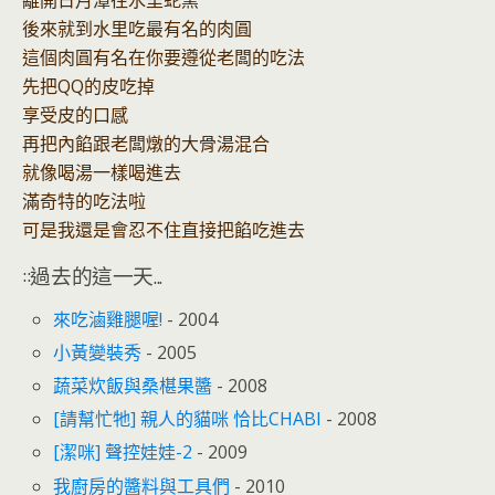
後來就到水里吃最有名的肉圓
這個肉圓有名在你要遵從老闆的吃法
先把QQ的皮吃掉
享受皮的口感
再把內餡跟老闆燉的大骨湯混合
就像喝湯一樣喝進去
滿奇特的吃法啦
可是我還是會忍不住直接把餡吃進去
::過去的這一天...
來吃滷雞腿喔!
- 2004
小黃變裝秀
- 2005
蔬菜炊飯與桑椹果醬
- 2008
[請幫忙牠] 親人的貓咪 恰比CHABI
- 2008
[潔咪] 聲控娃娃-2
- 2009
我廚房的醬料與工具們
- 2010