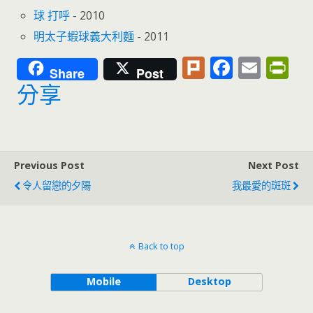
球 打呼
- 2010
明太子蝦球義大利麵
- 2011
Pl
F
E
Pr
Share
Post
u
ac
m
in
分享
rk
e
ai
tF
b
l
ri
o
e
Previous Post
Next Post
o
n
令人留戀的夕陽
我最愛的斑斑
k
dl
y
Back to top
Mobile
Desktop