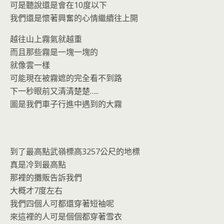
可是聽說還是會在10度以下
我們還是懷著興奮的心情繼續往上開
越往山上霧氣就越重
而且那些霧是一塊一塊的
就像雲一樣
可能現在被霧遮的完全看不到路
下一秒眼前又清清楚楚…..
圖是我們車子行進中遇到的大霧
到了最高點武嶺標高3257公尺的地標
真是冷到最高點
那裡的攤販告訴我們
大概才7度左右
我們四個人可都還穿著短袖呢
來這裡的人可是個個都穿著雪衣