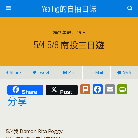
Yealing的自拍日誌
2003 年 05 月 19 日
5/4-5/6 南投三日遊
Share
Tweet
Pin
Mail
SMS
Pl
F
E
Pr
Share
Post
u
ac
m
in
分享
rk
e
ai
tF
b
l
ri
o
e
5/4我 Damon Rita Peggy