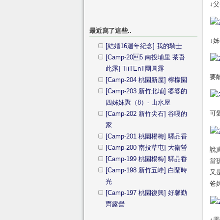
↓父
最近寫了這些..
↓姊
[結婚16週年紀念] 我的騎士
[Camp-205 南投埔里 茶吾
此露] TiiTEnT團圓露
要
[Camp-204 桃園新屋] 檸檬園
[Camp-203 新竹北埔] 婆婆的
四姊妹聚（8）- 山水屋
可愛的
[Camp-202 新竹尖石] 谷嘎的
家
[Camp-201 桃園楊梅] 驛品香
[Camp-200 南投草屯] 大衛營
說
[Camp-199 桃園楊梅] 驛品香
當
[Camp-198 新竹五峰] 白蘭時
又
光
爸
[Camp-197 桃園復興] 好馨勤
齊露營
↑