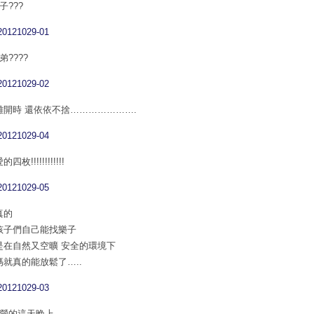
子???
弟????
離開時 還依依不捨………………….
四枚!!!!!!!!!!!!
真的
孩子們自己能找樂子
是在自然又空曠 安全的環境下
媽就真的能放鬆了…..
露營的這天晚上