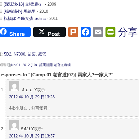
[潔咪說-18] 先喝湯啦~
- 2009
[楊梅埔心] 馬德里
- 2010
祝福你 全民女孩 Selina
- 2011
Plurk
Facebook
Email
Print
分享
Share
Post
籤:
5D2
,
N7000
,
苗栗
,
露營
則迴響
No.01- 2012 (10) -苗栗新開 老官道農場
Responses to “[Camp-01 老官道(07)] 兩家人?一家人?”
ＡＬＬＹ
表示:
2012 年 10 月 29 日13:23
4枚小朋友，好可愛呀~
SALLY
表示:
2012 年 10 月 29 日13:37