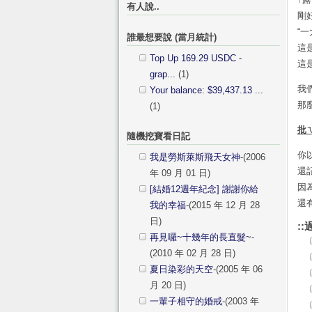
有人說..
剛
“
誰最想要說 (當月統計)
這是
Top Up 169.29 USDC -
這
grap...
(1)
我
Your balance: $39,437.13 ...
那麼
(1)
批
隨機挖寶看日記
你
我是勞斯萊斯飛天女神
-(2006
還
年 09 月 01 日)
因
[結婚12週年紀念] 謝謝你給
還有
我的幸福
-(2015 年 12 月 28
日)
::
再見囉~十幾年的長直髮~
-
(2010 年 02 月 28 日)
夏日染彩的天空
-(2005 年 06
月 20 日)
一輩子相守的婚戒
-(2003 年