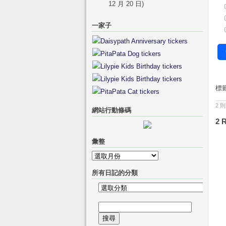
12 月 20 日)
一家子
標
2 
網站行動條碼
2 
彙整
彙
整
所有日記的分類
所
有
搜
日
尋
記