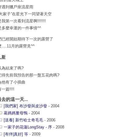
好遇到獵戶座流星雨
一大家子”在星光下一同望著天空
我第一次看到流星啊!!!!!!!
是多麼幸運的一件事情^^
們已經開始期待下一次的露營了
….11月的露營見^^
ㄟ斯
以為結束了嗎?
記得先前我預告的那一盤五花肉嗎?
為他有了小插曲
一篇!!!!
過去的這一天...
[我們家] 布沙發與皮沙發
- 2004
葛媽媽薑母鴨
- 2004
[送養] 新竹哈士奇毛毛
- 2006
一家子的花蓮LongStay - 序
- 2008
[有伴|真好] 等
- 2009