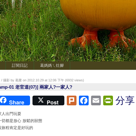
訂閱日記
葛媽媽ㄟ灶腳
/ 攝影 by 葛蘿 on 2012.10.29 at 12:06 下午 (
6932
views)
amp-01 老官道(07)] 兩家人?一家人?
Plurk
Facebook
Email
Print
分享
Share
Post
家人出門玩耍
一切都是放心 放鬆的狀態
段旅程肯定是好玩的