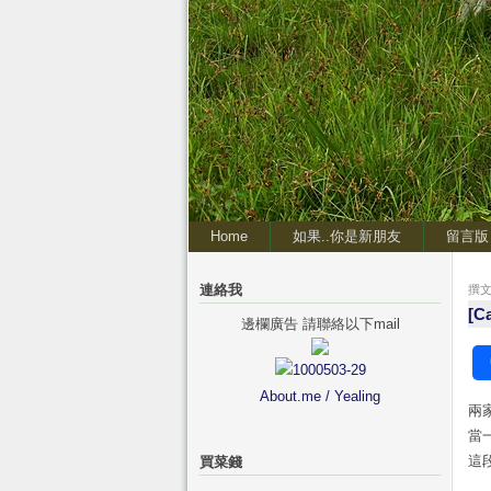
Home
如果..你是新朋友
留言版
連絡我
撰文 
[C
邊欄廣告 請聯絡以下mail
About.me / Yealing
兩
當
這
買菜錢