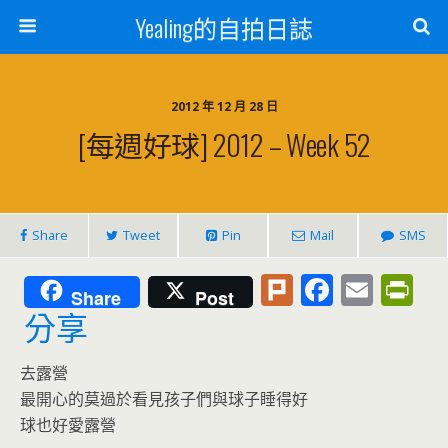
Yealing的自拍日誌
2012 年 12 月 28 日
[每週好球] 2012 – Week 52
Share
Tweet
Pin
Mail
SMS
Pl
F
E
Pr
Share
Post
u
ac
m
in
分享
rk
e
ai
tF
去露營
b
l
ri
最開心的莫過於看見孩子們與球子睡得好
o
e
球也好愛露營