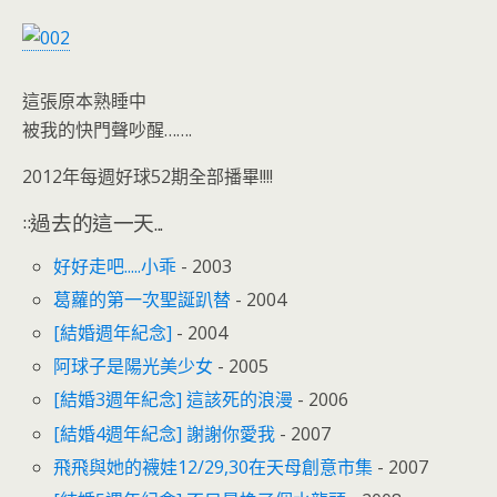
o
n
k
dl
y
這張原本熟睡中
被我的快門聲吵醒…….
2012年每週好球52期全部播畢!!!!
::過去的這一天...
好好走吧.....小乖
- 2003
葛蘿的第一次聖誕趴替
- 2004
[結婚週年紀念]
- 2004
阿球子是陽光美少女
- 2005
[結婚3週年紀念] 這該死的浪漫
- 2006
[結婚4週年紀念] 謝謝你愛我
- 2007
飛飛與她的襪娃12/29,30在天母創意市集
- 2007