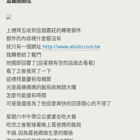
葛蘿細細唸
上禮拜五收到這個農莊的轉寄郵件
郵件的內容裡什麼都沒有
就只有一個網址
http://www.abolo.com.tw
我轉寄給了戴門
他隨即回覆了[這星期有空的話過去看看]
看了之後我笑了一下
這禮拜要慶祝母親節
光是兩邊媽媽的飯局就夠頭大囉
怎麼可能還有時間
可是我還是為了他這麼爽快的回答開心的不得了
星期六中午帶公公婆婆去吃大餐
吃完之後緊接著晚上葛爸媽的飯局
不過..因為葛爸媽做生意的關係