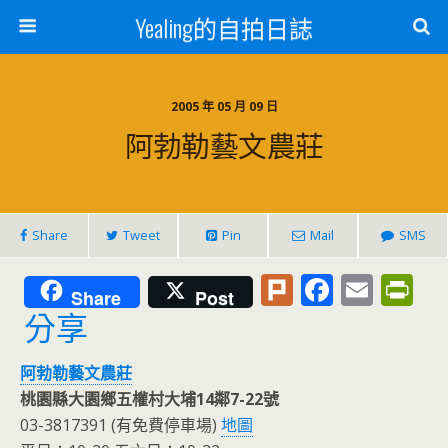
Yealing的自拍日誌
2005 年 05 月 09 日
阿勃勒藝文農莊
Share
Tweet
Pin
Mail
SMS
Pl
F
E
Pr
Share
Post
u
ac
m
in
分享
rk
e
ai
tF
阿勃勒藝文農莊
b
l
ri
桃園縣大園鄉五權村大埔14鄰7-22號
o
e
03-3817391 (有免費停車場)
地圖