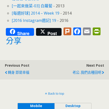
[一起來做菜-03] 白蘿蔔
- 2013
[每週好球] 2014 – Week 19
- 2014
[2016 Instagram週記] 19
- 2016
Pl
F
E
Pr
Share
Post
u
ac
m
in
分享
rk
e
ai
tF
b
l
ri
o
e
Previous Post
Next Post
o
n
轉身 即是幸福
老公..我們去種田吧
k
dl
y
Back to top
Mobile
Desktop