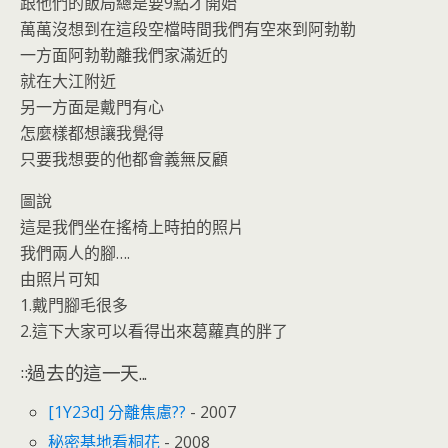
跟他們的飯局總是要9點才開始
萬萬沒想到在這段空檔時間我們有空來到阿勃勒
一方面阿勃勒離我們家滿近的
就在大江附近
另一方面是戴門有心
怎麼樣都想讓我覺得
只要我想要的他都會義無反顧
圖說
這是我們坐在搖椅上時拍的照片
我們兩人的腳….
由照片可知
1.戴門腳毛很多
2.這下大家可以看得出來葛蘿真的胖了
::過去的這一天...
[1Y23d] 分離焦慮??
- 2007
秘密基地看桐花
- 2008