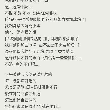
我把飲料拿過來喝了一口
這….這是什麼…..
不甜 不酸 不冰…沒有任何香味…..
[他是不是直接把剛剛作錯的熱茶直接加冰塊ㄚ]
我起身拿去詢問小姐
他也非常老實的說
[因為剛剛那個是熱的..加了冰塊以後都融了
我再幫你加些冰塊…甜不甜需不需要加糖….]
後來他幫我們加了冰塊 果糖 百香果糖漿
這杯飲料才變的跟百香風情有一些些關係……
不過…真的不好喝…….
下午茶點心我倒是滿推薦的
每一樣都滿好吃的
尤其是奶酪..簡直奶味濃到不行
後來詢問之後才知道
這是他們自己做的
牛奶的來源是原產地..就在附近…