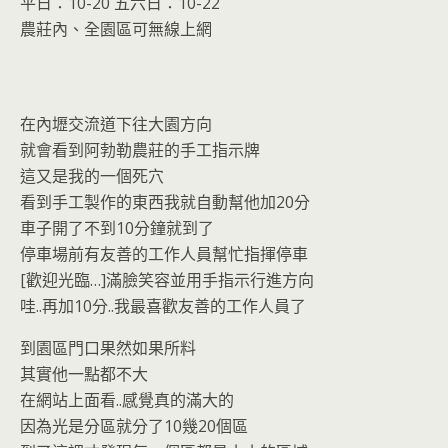
o
n
平日：10-20 五六日：10-22
k
dl
農莊內、全園區可無線上網
y
在內壢交流道下往大園方向
就會看到阿勃勒農莊的手工指示牌
這又是我的一個死穴
看到手工製作的東西我就自動幫他加20分
車子開了不到10分鐘就到了
停車場前有友善的工作人員幫忙指揮停車
[歡迎光臨…]滿臉笑容並用手指示行進方向
哇..再加10分..我最喜歡友善的工作人員了
到園區門口果然如果所料
其實他一點都不大
在網站上面看..感覺真的滿大的
因為光是分區就分了10幾20個區