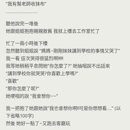
“我有幫老師收抹布”
…………………………
聽他說完一堆後
她跟姐姐抱抱親親敘舊 我就上樓去工作室忙了
忙了一兩小時後下樓
忽然聽到姐姐說 “媽媽~剛剛妹妹講到學校的事情又哭了”
我一看 這次哭得很猛烈啊!!!!!!
我等她稍稍平息問她”你怎麼了?” 她抽咽說不出話來
“講到學校你就哭哭?你喜歡上學嗎?”
“喜歡”
“那你怎麼了呢?”
她哽咽的說 “我會想你~~”
我一把抱了她跟她說”我也會想你啊!!可是你想想看…..” (以
下省略100字)
然後 她好一點了~又跑去客廳玩