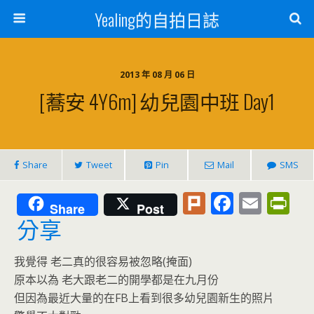
Yealing的自拍日誌
2013 年 08 月 06 日
[蕎安 4Y6m] 幼兒園中班 Day1
Share
Tweet
Pin
Mail
SMS
Pl
F
E
Pr
Share
Post
u
ac
m
in
分享
rk
e
ai
tF
我覺得 老二真的很容易被忽略(掩面)
b
l
ri
原本以為 老大跟老二的開學都是在九月份
o
e
但因為最近大量的在FB上看到很多幼兒園新生的照片