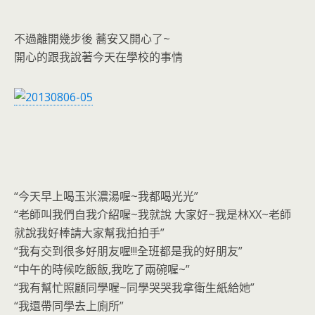
不過離開幾步後 蕎安又開心了~
開心的跟我說著今天在學校的事情
“今天早上喝玉米濃湯喔~我都喝光光”
“老師叫我們自我介紹喔~我就說 大家好~我是林XX~老師
就說我好棒請大家幫我拍拍手”
“我有交到很多好朋友喔!!!全班都是我的好朋友”
“中午的時候吃飯飯,我吃了兩碗喔~”
“我有幫忙照顧同學喔~同學哭哭我拿衛生紙給她”
“我還帶同學去上廁所”