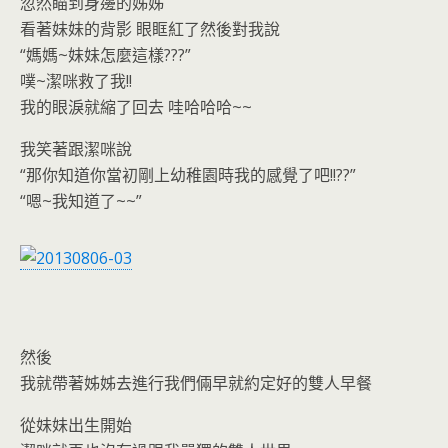
忽然瞄到身邊的姊姊
看著妹妹的背影 眼眶紅了然後對我說
“媽媽~妹妹怎麼這樣???”
噗~潔咪救了我!!
我的眼淚就縮了回去 哇哈哈哈~~
我笑著跟潔咪說
“那你知道你當初剛上幼稚園時我的感覺了吧!!??”
“嗯~我知道了~~”
然後
我就帶著姊姊去進行我們倆早就約定好的雙人早餐
從妹妹出生開始