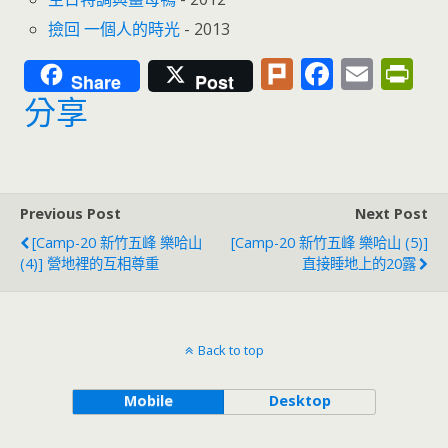
撿回 一個人的時光
- 2013
Pl
F
E
Pr
Share
Post
u
ac
m
in
分享
rk
e
ai
tF
b
l
ri
o
e
Previous Post
Next Post
o
n
[Camp-20 新竹五峰 樂哈山
[Camp-20 新竹五峰 樂哈山 (5)]
k
dl
(4)] 營地裡的互相尊重
直接睡地上的20露
y
Back to top
Mobile
Desktop