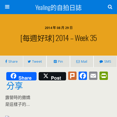
Yealing的自拍日誌
2014 年 08 月 29 日
[每週好球] 2014 – Week 35
Share
Tweet
Pin
Mail
SMS
Pl
F
E
Pr
Share
Post
u
ac
m
in
分享
rk
e
ai
tF
露營時的撒嬌
b
l
ri
是這樣子的….
o
e