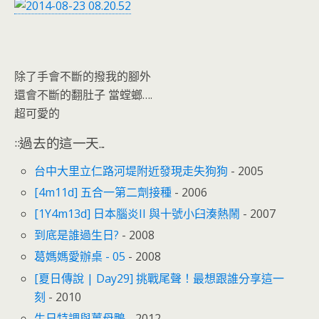
o
n
k
dl
y
除了手會不斷的撥我的腳外
還會不斷的翻肚子 當螳螂….
超可愛的
::過去的這一天...
台中大里立仁路河堤附近發現走失狗狗
- 2005
[4m11d] 五合一第二劑接種
- 2006
[1Y4m13d] 日本腦炎II 與十號小臼湊熱鬧
- 2007
到底是誰過生日?
- 2008
葛媽媽愛辦桌 - 05
- 2008
[夏日傳說 | Day29] 挑戰尾聲！最想跟誰分享這一
刻
- 2010
生日特調與薑母鴨
- 2012