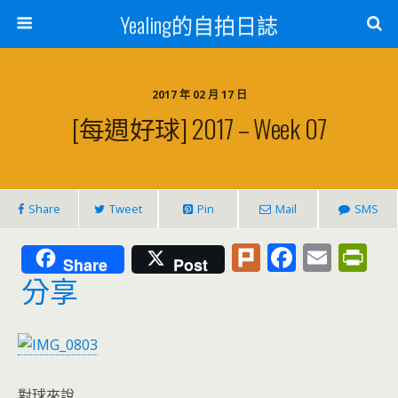
Yealing的自拍日誌
2017 年 02 月 17 日
[每週好球] 2017 – Week 07
Share
Tweet
Pin
Mail
SMS
Pl
F
E
Pr
Share
Post
u
ac
m
in
分享
rk
e
ai
tF
b
l
ri
o
e
對球來說