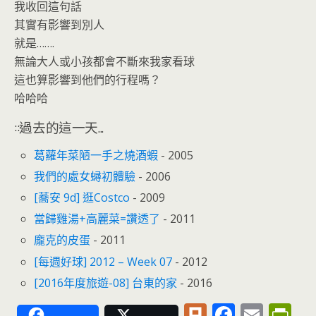
我收回這句話
其實有影響到別人
就是…….
無論大人或小孩都會不斷來我家看球
這也算影響到他們的行程嗎？
哈哈哈
::過去的這一天...
葛蘿年菜陋一手之燒酒蝦
- 2005
我們的處女蟳初體驗
- 2006
[蕎安 9d] 逛Costco
- 2009
當歸雞湯+高麗菜=讚透了
- 2011
龐克的皮蛋
- 2011
[每週好球] 2012 – Week 07
- 2012
[2016年度旅遊-08] 台東的家
- 2016
Pl
F
E
Pr