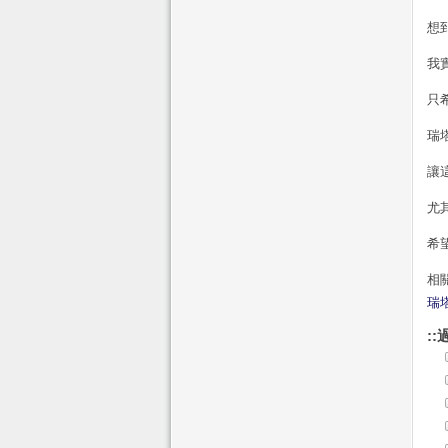
想
我
只
瑞
讓
尤
希望
相
瑞
::