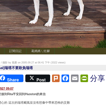
訂閱日記
葛媽媽ㄟ灶腳
/ 攝影 by 葛蘿 on 2005.09.27 at 06:41 下午 (
3322
views)
final]瑞塔不要欺負瑞塔
Plurk
Facebook
Email
Print
分享
Share
Post
927 09:07
接到Rita平安回到Huoston的來信
開心的 這次的瑞塔颶風並沒有想像中帶來恐怖的災難