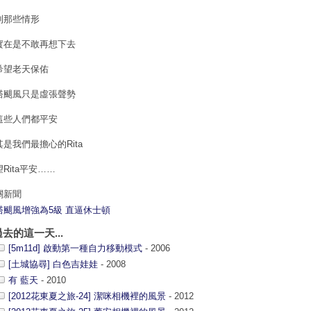
到那些情形
實在是不敢再想下去
希望老天保佑
塔颶風只是虛張聲勢
這些人們都平安
其是我們最擔心的Rita
Rita平安……
關新聞
塔颶風增強為5級 直逼休士頓
過去的這一天...
[5m11d] 啟動第一種自力移動模式
- 2006
[土城協尋] 白色吉娃娃
- 2008
有 藍天
- 2010
[2012花東夏之旅-24] 潔咪相機裡的風景
- 2012