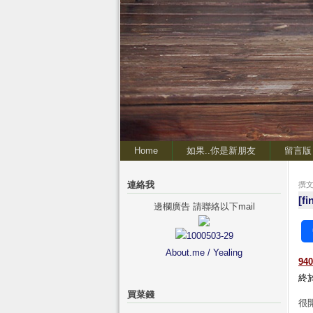
Home
如果..你是新朋友
留言版
連絡我
撰文 
[
邊欄廣告 請聯絡以下mail
About.me / Yealing
940
終於
買菜錢
很