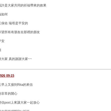
或許是大家共同的祈福帶來的效果
論如何
天保佑 瑞塔是平安的
希望所有有朋友在那裡的朋友
平安
後
謝大家 真的謝謝大家~~
926 09:15
天早上又接到Rita的來信
到非常的開心
將信post上來讓大家一起放心