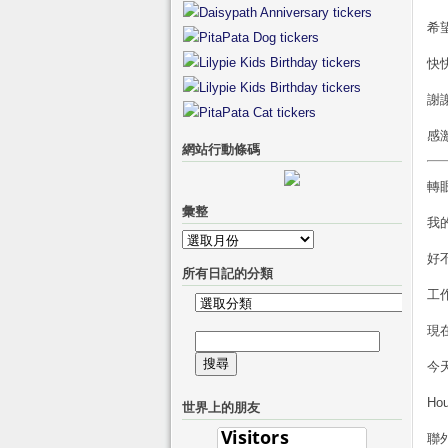
希
快
謝
感激
網站行動條碼
轉
彙整
我
彙
好
整
所有日記的分類
工
所
有
現
搜
日
尋
今
記
關
的
H
世界上的朋友
鍵
分
字:
聯
類