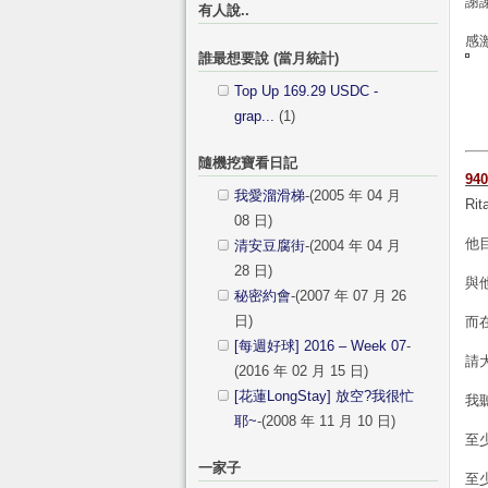
謝
有人說..
感
誰最想要說 (當月統計)
Top Up 169.29 USDC -
grap...
(1)
隨機挖寶看日記
940
我愛溜滑梯
-(2005 年 04 月
Ri
08 日)
他
清安豆腐街
-(2004 年 04 月
28 日)
與
秘密約會
-(2007 年 07 月 26
日)
而
[每週好球] 2016 – Week 07
-
請
(2016 年 02 月 15 日)
[花蓮LongStay] 放空?我很忙
我
耶~
-(2008 年 11 月 10 日)
至
一家子
至