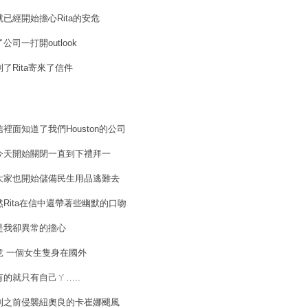
就已經開始擔心Rita的安危
公司一打開outlook
到了Rita寄來了信件
信裡面知道了我們Houston的公司
今天開始關閉一直到下禮拜一
大家也開始儲備民生用品逃難去
然Rita在信中還帶著些幽默的口吻
是我卻異常的擔心
竟 一個女生隻身在國外
有的就只有自己ㄚ…..
到之前侵襲紐奧良的卡崔娜颶風