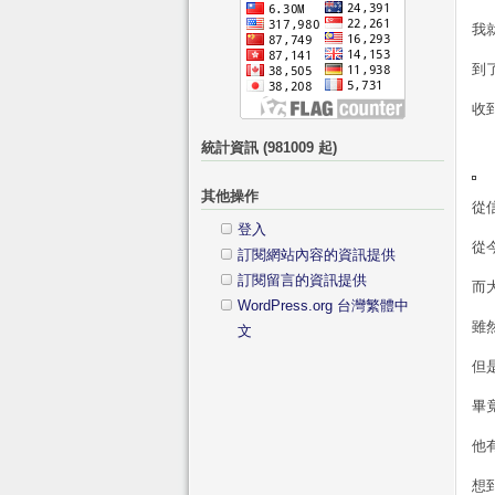
我
到了
收
統計資訊 (981009 起)
其他操作
從
登入
從
訂閱網站內容的資訊提供
訂閱留言的資訊提供
而
WordPress.org 台灣繁體中
雖
文
但
畢
他
想