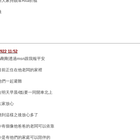
謝大家持續幫Rita祈福
激
922 11:52
ta剛剛透過msn跟我報平安
目前正住在他老闆的家裡
他們一起避難
在明天早晨4點要一同開車北上
大家放心
聽到這樣之後放心多了
少有個像他爸爸的老闆可以依靠
少是有他們的家庭可以陪伴的