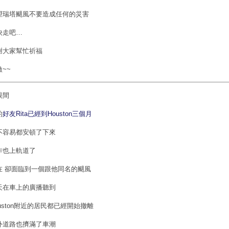
望瑞塔颶風不要造成任何的災害
快走吧…
謝大家幫忙祈福
~~
眼間
的
好友Rita已經到Houston三個月
不容易都安頓了下來
作也上軌道了
在 卻面臨到一個跟他同名的颶風
天在車上的廣播聽到
ouston附近的居民都已經開始撤離
外道路也擠滿了車潮