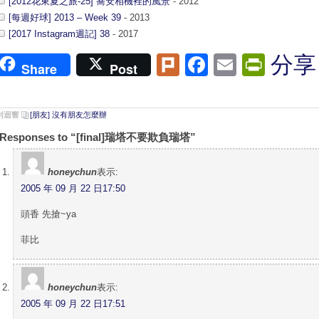
[2012花東夏之旅-25] 蕎安相機裡的風景
- 2012
[每週好球] 2013 – Week 39
- 2013
[2017 Instagram週記] 38
- 2017
Plurk
Facebook
Email
Print
分享
Share
Post
 則迴響
[朋友] 沒有朋友怎麼辦
 Responses to “[final]瑞塔不要欺負瑞塔”
honeychun
表示:
2005 年 09 月 22 日17:50
頭香 先搶~ya
菲比
honeychun
表示:
2005 年 09 月 22 日17:51