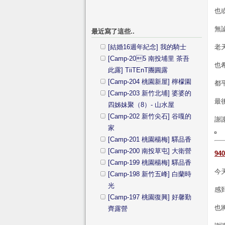
也
無
最近寫了這些..
[結婚16週年紀念] 我的騎士
老
[Camp-205 南投埔里 茶吾
也
此露] TiiTEnT團圓露
[Camp-204 桃園新屋] 檸檬園
都
[Camp-203 新竹北埔] 婆婆的
最
四姊妹聚（8）- 山水屋
[Camp-202 新竹尖石] 谷嘎的
謝
家
[Camp-201 桃園楊梅] 驛品香
[Camp-200 南投草屯] 大衛營
940
[Camp-199 桃園楊梅] 驛品香
今
[Camp-198 新竹五峰] 白蘭時
光
感
[Camp-197 桃園復興] 好馨勤
也
齊露營