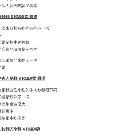
一個人就去嚐試了看看
炒麵 6 RMB/盤 附湯
上次來蘇州時吃的有些不一樣
然
樣是蘭州牛肉拉麵
同店家的做法是不同的
來又跟戴門來吃了一次
的是
肉刀削麵 8 RMB/盤 附湯
色跟我自己來吃的牛肉炒麵很不同
不過是麵條不一樣
然差別會這麼大
量超級多
最後根本吃不完
拉麵刀削麵 4 RMB/碗