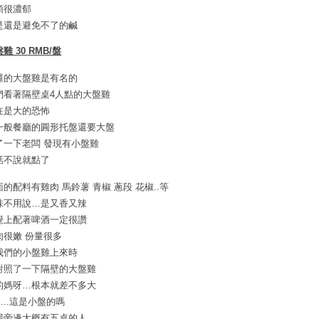
頭很濃郁
是還是避免不了的鹹
雞 30 RMB/盤
疆的大盤雞是有名的
們看著隔壁桌4人點的大盤雞
在是大的恐怖
一般餐廳的圓形托盤還要大盤
了一下老闆 發現有小盤雞
話不說就點了
面的配料有雞肉 馬鈴薯 青椒 蔥段 花椒..等
味不用說…是又香又辣
覺上配著啤酒一定很讚
肉很嫩 份量很多
我們的小盤雞上來時
對照了一下隔壁的大盤雞
的媽呀…根本就差不多大
…..這是小盤的嗎
場旁邊大概有五桌的人