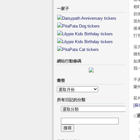
都
一家子
彷
當
後
打
這
雖
網站行動條碼
如
我
不
彙整
蘭
彙
整
延
所有日記的分類
[
所
::
有
搜
日
尋
記
關
的