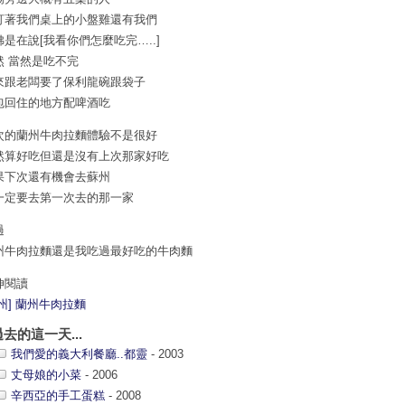
盯著我們桌上的小盤雞還有我們
彿是在說[我看你們怎麼吃完…..]
然 當然是吃不完
來跟老闆要了保利龍碗跟袋子
包回住的地方配啤酒吃
次的蘭州牛肉拉麵體驗不是很好
然算好吃但還是沒有上次那家好吃
果下次還有機會去蘇州
一定要去第一次去的那一家
過
州牛肉拉麵還是我吃過最好吃的牛肉麵
伸閱讀
蘇州] 蘭州牛肉拉麵
過去的這一天...
我們愛的義大利餐廳..都靈
- 2003
丈母娘的小菜
- 2006
辛西亞的手工蛋糕
- 2008