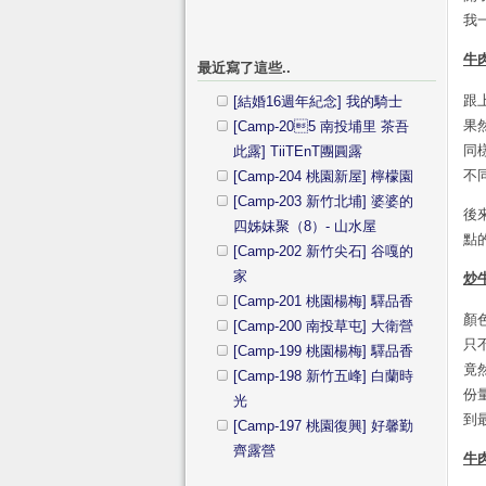
我
牛肉
最近寫了這些..
跟
[結婚16週年紀念] 我的騎士
果
[Camp-205 南投埔里 茶吾
同
此露] TiiTEnT團圓露
不
[Camp-204 桃園新屋] 檸檬園
[Camp-203 新竹北埔] 婆婆的
後
四姊妹聚（8）- 山水屋
點
[Camp-202 新竹尖石] 谷嘎的
家
炒牛
[Camp-201 桃園楊梅] 驛品香
顏
[Camp-200 南投草屯] 大衛營
只
[Camp-199 桃園楊梅] 驛品香
竟
[Camp-198 新竹五峰] 白蘭時
份
光
到
[Camp-197 桃園復興] 好馨勤
齊露營
牛肉