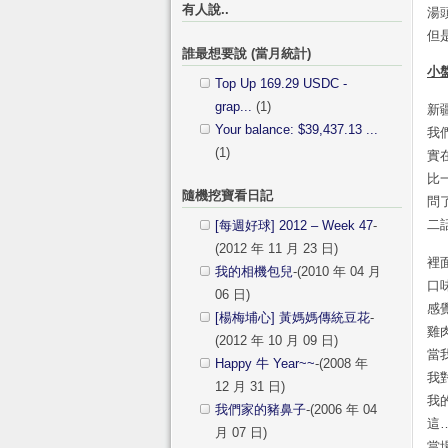
有人說..
湯
但
誰最想要說 (當月統計)
小盤
Top Up 169.29 USDC -
grap...
(1)
新
Your balance: $39,437.13 ...
我
(1)
實
比
隨機挖寶看日記
問
二
[每週好球] 2012 – Week 47
-
(2012 年 11 月 23 日)
裡
我的相機包兒
-(2010 年 04 月
口
06 日)
感
[楊梅埔心] 黃媽媽傳統豆花
-
雞
(2012 年 10 月 09 日)
當
Happy 牛 Year~~
-(2008 年
我
12 月 31 日)
我
我們家的豬鼻子
-(2006 年 04
這
月 07 日)
當