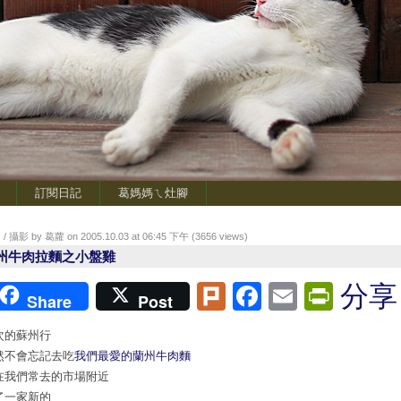
訂閱日記
葛媽媽ㄟ灶腳
/ 攝影 by 葛蘿 on 2005.10.03 at 06:45 下午 (
3656
views)
州牛肉拉麵之小盤雞
Plurk
Facebook
Email
Print
分享
Share
Post
次的蘇州行
然不會忘記去吃
我們最愛的蘭州牛肉麵
在我們常去的市場附近
了一家新的