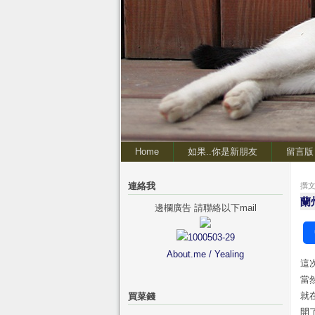
Home
如果..你是新朋友
留言版
連絡我
撰文 
蘭
邊欄廣告 請聯絡以下mail
About.me / Yealing
這
當
就
買菜錢
開