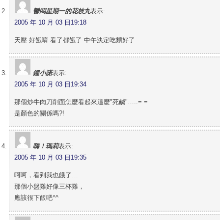
鬱悶星期一的花枝丸
表示:
2005 年 10 月 03 日19:18
天壓 好餓唷 看了都餓了 中午決定吃麵好了
鍾小諾
表示:
2005 年 10 月 03 日19:34
那個炒牛肉刀削面怎麼看起來這麼"死鹹"…..= =
是顏色的關係嗎?!
嗨！瑪莉
表示:
2005 年 10 月 03 日19:35
呵呵，看到我也餓了…
那個小盤雞好像三杯雞，
應該很下飯吧^^