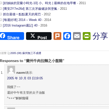
[好姊妹的宜蘭小時光-10] 小。時光 | 最棒的在地早餐
- 2011
[蕎安2Y7m26d] 第三次牙齒健診與塗氟
- 2011
抓住最後一點點夏天的尾巴
- 2012
[每週好球] 2014 – Week 40
- 2014
[2016 Instagram週記] 40
- 2016
Plurk
Facebook
Email
Print
分享
Share
Post
 則迴響
2005 (08) 蘇州無三不成禮
 Responses to “蘭州牛肉拉麵之小盤雞”
naomi
表示:
2005 年 10 月 03 日19:05
我餓了~~
還好中午有主管的太子油飯
^+++^解解饞囉