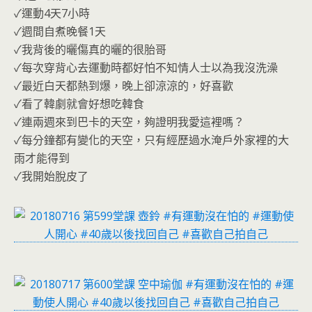
o
n
✓運動4天7小時
k
dl
✓週間自煮晚餐1天
y
✓我背後的曬傷真的曬的很胎哥
✓每次穿背心去運動時都好怕不知情人士以為我沒洗澡
✓最近白天都熱到爆，晚上卻涼涼的，好喜歡
✓看了韓劇就會好想吃韓食
✓連兩週來到巴卡的天空，夠證明我愛這裡嗎？
✓每分鐘都有變化的天空，只有經歷過水淹戶外家裡的大
雨才能得到
✓我開始脫皮了