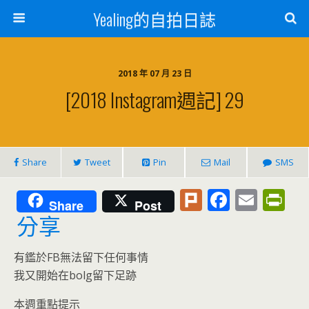
Yealing的自拍日誌
2018 年 07 月 23 日
[2018 Instagram週記] 29
Share
Tweet
Pin
Mail
SMS
Pl
F
E
Pr
Share
Post
u
ac
m
in
分享
rk
e
ai
tF
有鑑於FB無法留下任何事情
b
l
ri
我又開始在bolg留下足跡
o
e
本週重點提示