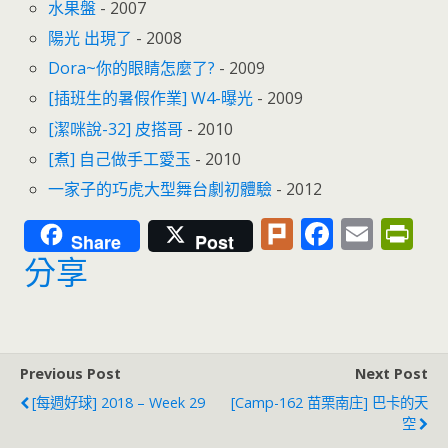
水果盤
- 2007
陽光 出現了
- 2008
Dora~你的眼睛怎麼了?
- 2009
[插班生的暑假作業] W4-曝光
- 2009
[潔咪說-32] 皮搭哥
- 2010
[煮] 自己做手工愛玉
- 2010
一家子的巧虎大型舞台劇初體驗
- 2012
Pl
F
E
Pr
Share
Post
u
ac
m
in
分享
rk
e
ai
tF
b
l
ri
o
e
Previous Post
Next Post
o
n
[每週好球] 2018 – Week 29
[Camp-162 苗栗南庄] 巴卡的天
k
dl
空