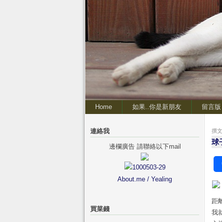
Home
如果..你是新朋友
留言版
連絡我
撰文 
球
邊欄廣告 請聯絡以下mail
About.me / Yealing
距
買菜錢
我