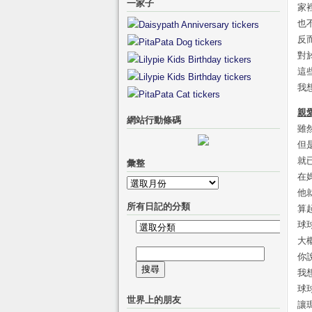
一家子
家
也
反
對
這
我
親
網站行動條碼
雖
但
就
彙整
在
彙
他
整
所有日記的分類
算
球
所
大
有
搜
你
日
尋
我
記
關
球
的
世界上的朋友
鍵
讓
分