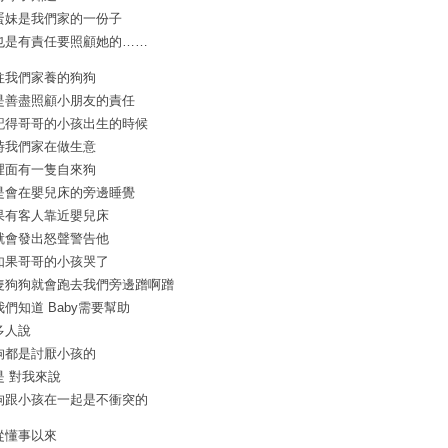
蛋妹是我們家的一份子
也是有責任要照顧她的……
往我們家養的狗狗
是善盡照顧小朋友的責任
記得哥哥的小孩出生的時候
時我們家在做生意
裡面有一隻自來狗
是會在嬰兒床的旁邊睡覺
果有客人靠近嬰兒床
就會發出怒聲警告他
如果哥哥的小孩哭了
隻狗狗就會跑去我們旁邊蹭啊蹭
我們知道 Baby需要幫助
多人說
狗都是討厭小孩的
是 對我來說
狗跟小孩在一起是不衝突的
從懂事以來