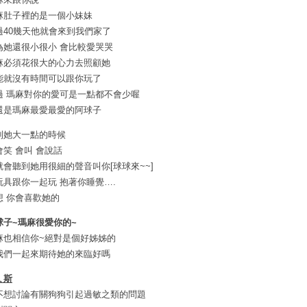
麻肚子裡的是一個小妹妹
過40幾天他就會來到我們家了
為她還很小很小 會比較愛哭哭
麻必須花很大的心力去照顧她
能就沒有時間可以跟你玩了
過 瑪麻對你的愛可是一點都不會少喔
還是瑪麻最愛最愛的阿球子
到她大一點的時候
會笑 會叫 會說話
就會聽到她用很細的聲音叫你[球球來~~]
玩具跟你一起玩 抱著你睡覺….
想 你會喜歡她的
球子~瑪麻很愛你的~
麻也相信你~絕對是個好姊姊的
我們一起來期待她的來臨好嗎
ㄟ斯
不想討論有關狗狗引起過敏之類的問題