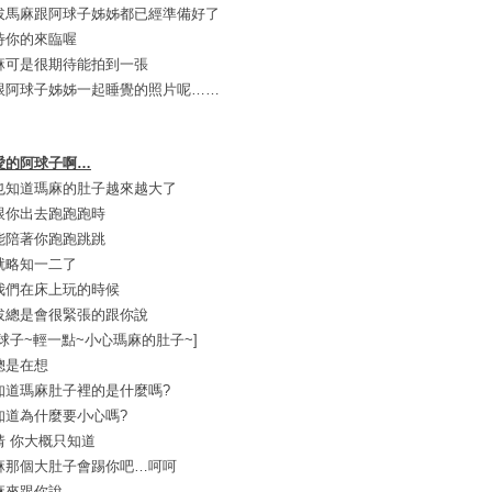
拔馬麻跟阿球子姊姊都已經準備好了
待你的來臨喔
麻可是很期待能拍到一張
跟阿球子姊姊一起睡覺的照片呢……
愛的阿球子啊…
也知道瑪麻的肚子越來越大了
跟你出去跑跑跑時
能陪著你跑跑跳跳
就略知一二了
我們在床上玩的時候
拔總是會很緊張的跟你說
阿球子~輕一點~小心瑪麻的肚子~]
總是在想
知道瑪麻肚子裡的是什麼嗎?
知道為什麼要小心嗎?
猜 你大概只知道
麻那個大肚子會踢你吧…呵呵
麻來跟你說