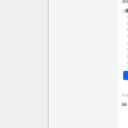
謝
::
54
54