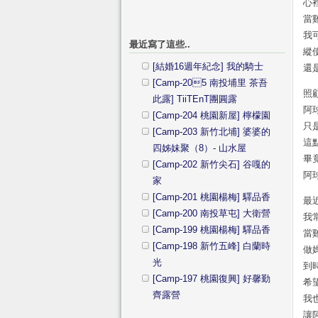
心
當
我
最近寫了這些..
縱
[結婚16週年紀念] 我的騎士
還
[Camp-205 南投埔里 茶吾
照
此露] TiiTEnT團圓露
阿
[Camp-204 桃園新屋] 檸檬園
只
[Camp-203 新竹北埔] 婆婆的
這
四姊妹聚（8）- 山水屋
畢
[Camp-202 新竹尖石] 谷嘎的
阿
家
[Camp-201 桃園楊梅] 驛品香
最
[Camp-200 南投草屯] 大衛營
我
[Camp-199 桃園楊梅] 驛品香
當
[Camp-198 新竹五峰] 白蘭時
做
光
到
[Camp-197 桃園復興] 好馨勤
希
齊露營
我
讓