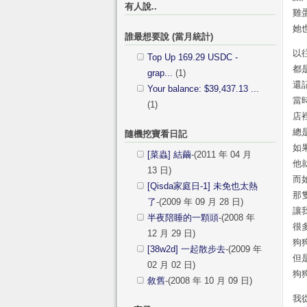
有人說..
雞
她
誰最想要說 (當月統計)
以
Top Up 169.29 USDC -
都
grap...
(1)
還
Your balance: $39,437.13 ...
當
(1)
店
總
隨機挖寶看日記
如
[菜蟲] 結繭
-(2011 年 04 月
他
13 日)
而
[Qisda家庭日-1] 未免也太熱
那
了
-(2009 年 09 月 28 日)
讓
半夜陪睡的一顆頭
-(2008 年
很
12 月 29 日)
狗
[38w2d] 一起散步去
-(2009 年
但
02 月 02 日)
狗
敘舊
-(2008 年 10 月 09 日)
我