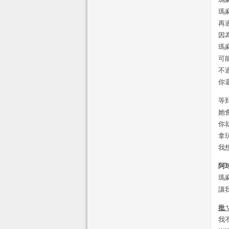
瑪
再
因
瑪
可
不
你
等
她
你
拿
我
阿
瑪
讓
批
我