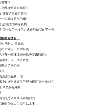
裡都有狗
不見我身體差到哪裡去
而 培養了我愛狗的心
於一些事物更加的關心
些 是葛媽媽敎導我的
想 我也會用一樣的方式來對待我的下一代
愛的雞蛋妹呀…
然你是老大 是姊姊
是在你還沒出生的時候
已經有一個球球姊姊急著要來照顧妳
媽媽懷了你一個多月後
就來到了我們家
起來
球姊姊出生的日期
概跟你來到媽媽肚子裡的日期是一樣的呢
說 你們多有緣啊
想
球姊姊是來幫助瑪麻預習的
瑪麻能在你出生後早點上手