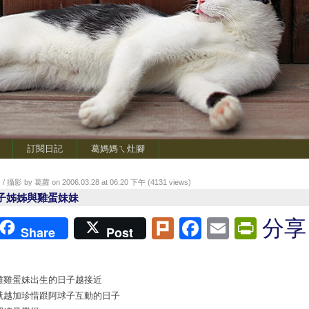
訂閱日記
葛媽媽ㄟ灶腳
/ 攝影 by 葛蘿 on 2006.03.28 at 06:20 下午 (
4131
views)
子姊姊與雞蛋妹妹
Plurk
Facebook
Email
Print
分享
Share
Post
離雞蛋妹出生的日子越接近
就越加珍惜跟阿球子互動的日子