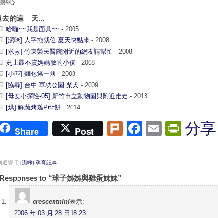
謝關心
過去的這一天...
哈囉~~我是面具~~
- 2005
[潔咪] 人字拖就位 夏天快點來
- 2008
[求救] 竹東榮民醫院附近的網友請幫忙
- 2008
史上最不賞媽媽臉的小孩
- 2008
[小匹] 麵包第一烤
- 2008
[協尋] 台中 軍功公園 柴犬
- 2009
[母女小探險-05] 新竹市立動物園與附近走走
- 2013
[烘] 鮮蔬烤雞Pita餅
- 2014
Plurk
Facebook
Email
Print
分享
Share
Post
 則迴響
[潔咪] 孕育記事
 Responses to “球子姊姊與雞蛋妹妹”
crescentnini
表示:
2006 年 03 月 28 日18:23