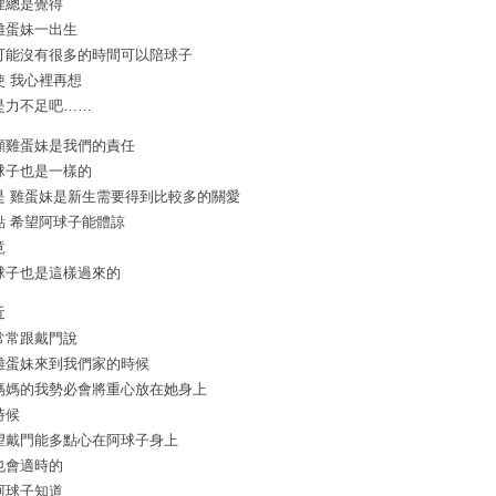
裡總是覺得
雞蛋妹一出生
可能沒有很多的時間可以陪球子
使 我心裡再想
是力不足吧……
顧雞蛋妹是我們的責任
球子也是一樣的
是 雞蛋妹是新生需要得到比較多的關愛
點 希望阿球子能體諒
竟
球子也是這樣過來的
近
常常跟戴門說
雞蛋妹來到我們家的時候
媽媽的我勢必會將重心放在她身上
時候
望戴門能多點心在阿球子身上
也會適時的
阿球子知道