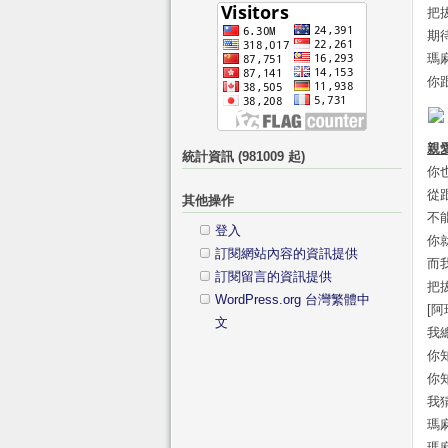
字:
把
類
期
瑪
你
親
統計資訊 (981009 起)
你
從
其他操作
不
登入
你
訂閱網站內容的資訊提供
而
訂閱留言的資訊提供
把
WordPress.org 台灣繁體中
[
文
我
你
你
我
瑪
瑪