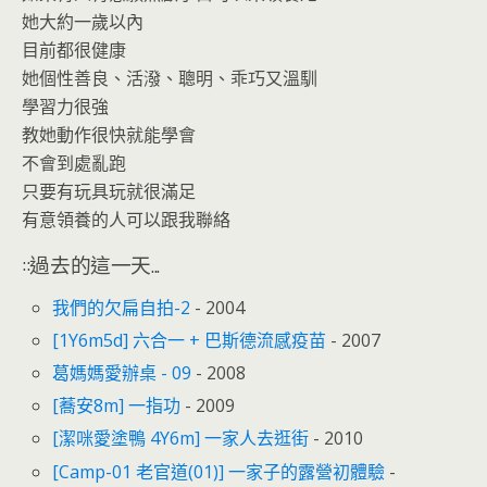
她大約一歲以內
目前都很健康
她個性善良、活潑、聰明、乖巧又溫馴
學習力很強
教她動作很快就能學會
不會到處亂跑
只要有玩具玩就很滿足
有意領養的人可以跟我聯絡
::過去的這一天...
我們的欠扁自拍-2
- 2004
[1Y6m5d] 六合一 + 巴斯德流感疫苗
- 2007
葛媽媽愛辦桌 - 09
- 2008
[蕎安8m] 一指功
- 2009
[潔咪愛塗鴨 4Y6m] 一家人去逛街
- 2010
[Camp-01 老官道(01)] 一家子的露營初體驗
-