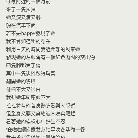
o
n
住家附近約一個月前
k
dl
來了一隻拉拉
y
她又瘦又病又髒
躲在汽車下面
若不是happy發現了她
我不會知道她的存在
利用白天的時間我近距離的觀察她
發現她的左眼角有一個紅色肉團的突出物
四隻腳都受了傷
其中一隻後腳跛得厲害
翻開她的嘴巴
牙齒不大又很白
我想她年紀應該不大
拉拉特有的善良熱情愛與人親近
但全身又髒又臭總被人嫌棄驅趕
看著她的模樣心中好生不忍
怕她繼續挨餓我為她早晚各準備一餐
我央求老公帶她上醫院治療