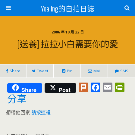
Yealing的自拍日誌
2006 年 10 月 22 日
[送養] 拉拉小白需要你的愛
Share
Tweet
Pin
Mail
SMS
Pl
F
E
Pr
Share
Post
u
ac
m
in
分享
rk
e
ai
tF
想帶他回家
請按這裡
b
l
ri
o
e