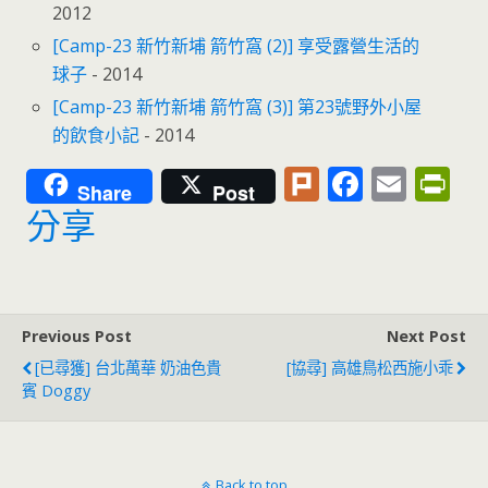
2012
[Camp-23 新竹新埔 箭竹窩 (2)] 享受露營生活的
球子
- 2014
[Camp-23 新竹新埔 箭竹窩 (3)] 第23號野外小屋
的飲食小記
- 2014
Pl
F
E
Pr
Share
Post
u
ac
m
in
分享
rk
e
ai
tF
b
l
ri
o
e
Previous Post
Next Post
o
n
[已尋獲] 台北萬華 奶油色貴
[協尋] 高雄鳥松西施小乖
k
dl
賓 Doggy
y
Back to top