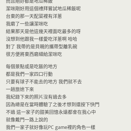
而且剛好都是地瓜稀飯
潔咪剛好用這個禮拜嘗試地瓜稀飯呢
台東的那一天配菜裡有洋蔥
我磨了一些讓潔咪吃
結果那天是他這幾天裡面吃最多的呀
沒想到他跟我一樣愛吃洋蔥啊 哈哈
對了 我帶的是貝親的攜帶型離乳碗
很方便將東西磨細給潔咪吃
每個景點或是吃飯的地方
都是我們一家四口行動
只要有球子不能去的地方 我們就不去
一趟旅途下來
我紀錄下來的照片沒有過去多
因為總是在當時體驗了之後才想到還按下快門
不過 這一家子的甜美回憶永遠都會在我心中
就像戴門一路上說的
我們一家子就好像玩PC game裡的角色一樣