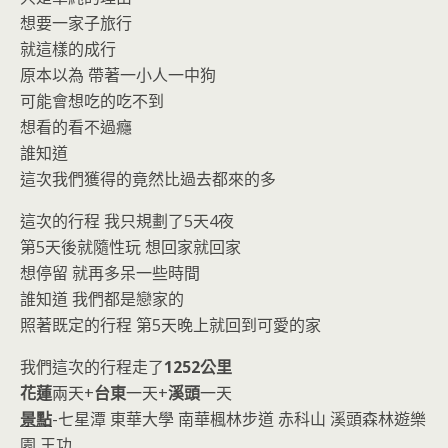
o
n
想要一家子旅行
k
dl
就這樣的成行
y
原本以為 帶著一小人一中狗
可能會想吃的吃不到
想看的看不過癮
誰知道
這次我們獲得的竟然比過去都來的多
這次的行程 我只規劃了5天4夜
第5天後就隨性玩 想回家就回家
想停留 就再多呆一些時間
誰知道 我們都是戀家的
照著既定的行程 第5天晚上就回到可愛的家
我們這次的行程走了
1252公里
花蓮
兩天+
台東
一天+
溪頭
一天
景點
-七星潭 東華大學 南華楓林步道 赤科山 溪頭森林遊樂
園 王功….