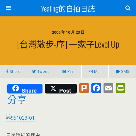
Yealing的自拍日誌
2006 年 10 月 23 日
[台灣散步-序] 一家子level Up
Share
Tweet
Pin
Mail
SMS
Pl
F
E
Pr
Share
Post
u
ac
m
in
分享
rk
e
ai
tF
b
l
ri
o
e
只是單純的理由