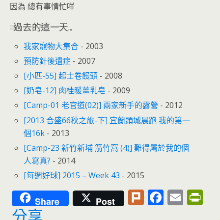
因為 總有事情忙咩
::過去的這一天...
我家寵物大集合
- 2003
預防針後遺症
- 2007
[小匹-55] 起士卷饅頭
- 2008
[奶皂-12] 肉桂暖薑乳皂
- 2009
[Camp-01 老官道(02)] 兩家新手的露營
- 2012
[2013 合盛66秋之旅-下] 宜蘭頭城晨跑 我的第一
個16k
- 2013
[Camp-23 新竹新埔 箭竹窩 (4)] 難得屬於我的個
人寫真?
- 2014
[每週好球] 2015 – Week 43
- 2015
Pl
F
E
Pr
Share
Post
u
ac
m
in
分享