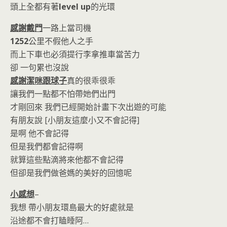
頭上全都有著
level up
的光環
感謝戴門
一路上當司機
1252
公里不假他人之手
而上下車也必須提行李拿推車當苦力
卻 一句累也沒說
感謝潔咪跟球子
真的很乖很乖
讓我們一點都不怕帶她們出門
才剛回來 我們已經開始計畫下次出遊的可能
有朋友說 [小朋友這麼小又不會記得]
是啊 他不會記得
但是我們都會記得啊
就算這些點滴將來他都不會記得
但卻是我們做爸媽的美好的回憶呢
小感想
–
我想 帶小朋友環島最大的好處就是
沿途都不會打瞌睡阿…