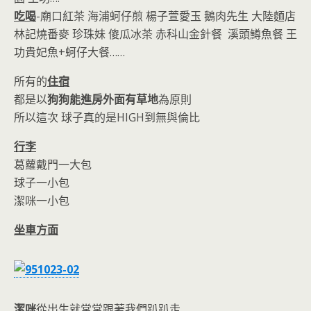
吃喝
-廟口紅茶 海浦蚵仔煎 楊子萱愛玉 鵝肉先生 大陸麵店
林記燒番麥 珍珠妹 傻瓜冰茶 赤科山金針餐 溪頭鱒魚餐 王
功貴妃魚+蚵仔大餐……
所有的
住宿
都是以
狗狗能進房
外面有草地
為原則
所以這次 球子真的是HIGH到無與倫比
行李
葛蘿戴門一大包
球子一小包
潔咪一小包
坐車方面
潔咪
從出生就常常跟著我們趴趴走