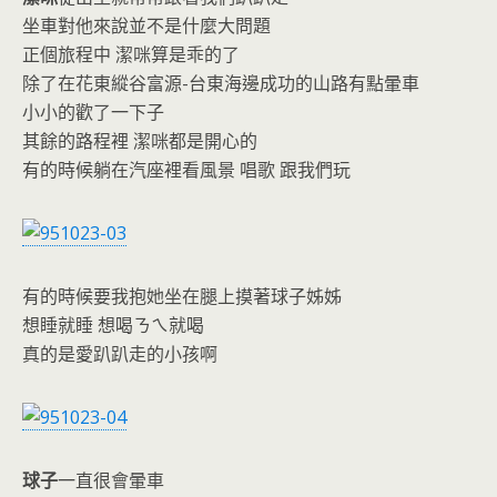
坐車對他來說並不是什麼大問題
正個旅程中 潔咪算是乖的了
除了在花東縱谷富源-台東海邊成功的山路有點暈車
小小的歡了一下子
其餘的路程裡 潔咪都是開心的
有的時候躺在汽座裡看風景 唱歌 跟我們玩
有的時候要我抱她坐在腿上摸著球子姊姊
想睡就睡 想喝ㄋㄟ就喝
真的是愛趴趴走的小孩啊
球子
一直很會暈車