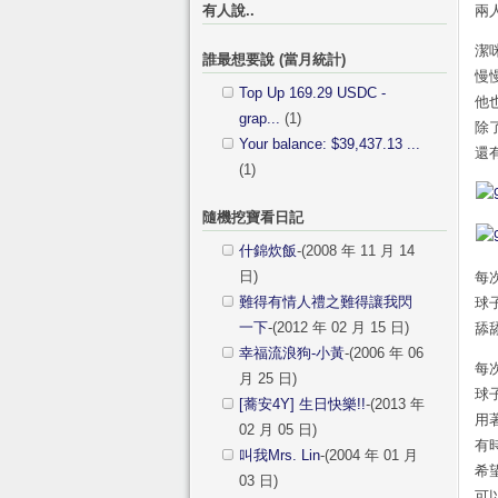
有人說..
兩
潔
誰最想要說 (當月統計)
慢
Top Up 169.29 USDC -
他
grap...
(1)
除
Your balance: $39,437.13 ...
還
(1)
隨機挖寶看日記
什錦炊飯
-(2008 年 11 月 14
日)
每
難得有情人禮之難得讓我閃
球
一下
-(2012 年 02 月 15 日)
舔
幸福流浪狗-小黃
-(2006 年 06
每
月 25 日)
球
[蕎安4Y] 生日快樂!!
-(2013 年
用
02 月 05 日)
有
叫我Mrs. Lin
-(2004 年 01 月
希
03 日)
可