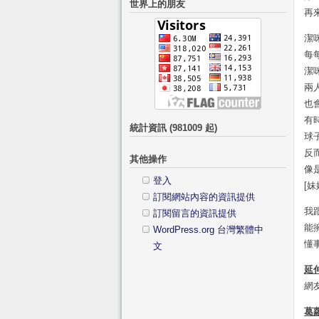
世界上的朋友
鍵
分
再
字:
類
潔
每
潔
兩
也
有
統計資訊 (981009 起)
球
反
其他操作
像
登入
[
訂閱網站內容的資訊提供
我
訂閱留言的資訊提供
能
WordPress.org 台灣繁體中
懂
文
延
網
葛