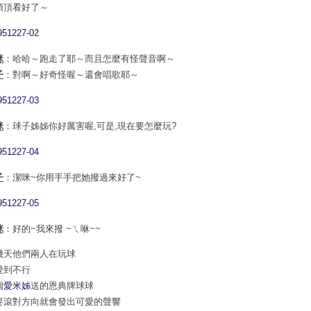
頂頂看好了～
咪
：哈哈～跑走了耶～而且怎麼有怪聲音啊～
子
：對啊～好奇怪喔～還會唱歌耶～
咪
：球子姊姊你好厲害喔,可是,現在要怎麼玩?
子
：潔咪~你用手手把她撥過來好了~
咪
：好的~我來撥 ~ㄟ咻~~
幾天他們兩人在玩球
愛到不行
個
愛米姊
送的恩典牌球球
要滾對方向就會發出可愛的聲響