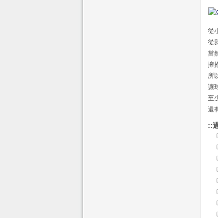
從
從
當
擁
所
讓
至
還
::