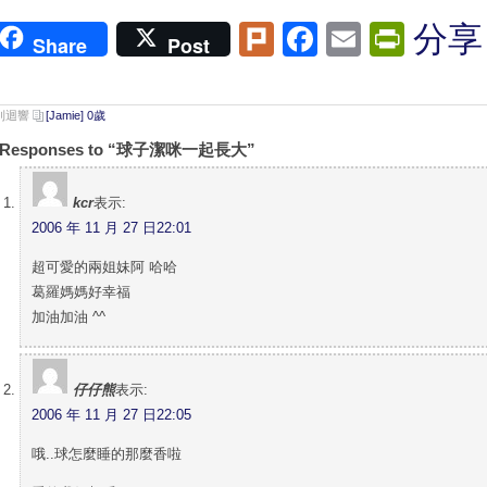
Plurk
Facebook
Email
Print
分享
Share
Post
 則迴響
[Jamie] 0歲
 Responses to “球子潔咪一起長大”
kcr
表示:
2006 年 11 月 27 日22:01
超可愛的兩姐妹阿 哈哈
葛羅媽媽好幸福
加油加油 ^^
仔仔熊
表示:
2006 年 11 月 27 日22:05
哦..球怎麼睡的那麼香啦