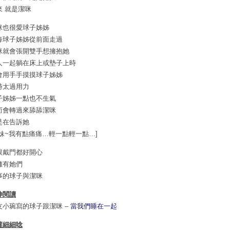
來 就是潔咪
咪也很愛球子姊姊
每球子姊姊從前面走過
咪就會張開雙手想擁抱她
人一起躺在床上或墊子上時
會用手手摸摸球子姊姊
時太過用力
子姊姊一點也不生氣
而會轉過來舔舔潔咪
是在告訴她
妹妹~我有點痛痛…輕一點輕一點…]
跟戴門都好開心
擁有她們
事的球子與潔咪
伸閱讀
友小琬寫的球子跟潔咪 –
當我們睡在一起
蘿細細唸