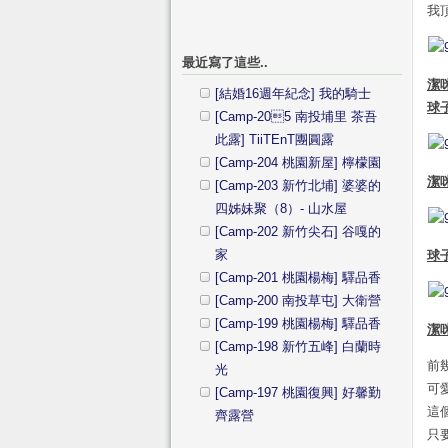
我
最近寫了這些..
潔
[結婚16週年紀念] 我的騎士
球
[Camp-205 南投埔里 茶吾
此露] TiiTEnT團圓露
[Camp-204 桃園新屋] 檸檬園
潔
[Camp-203 新竹北埔] 婆婆的
四姊妹聚（8）- 山水屋
[Camp-202 新竹尖石] 谷嘎的
家
球
[Camp-201 桃園楊梅] 驛品香
[Camp-200 南投草屯] 大衛營
[Camp-199 桃園楊梅] 驛品香
潔
[Camp-198 新竹五峰] 白蘭時
前
光
可
[Camp-197 桃園復興] 好馨勤
這
齊露營
只