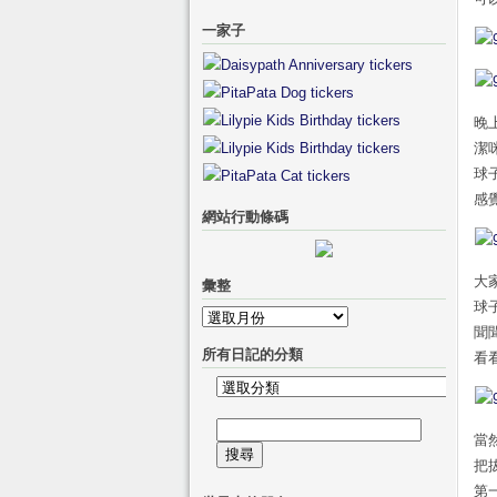
一家子
晚
潔
球
感
網站行動條碼
大
彙整
球
彙
聞
整
所有日記的分類
看
所
有
搜
日
當
尋
記
把
關
的
第