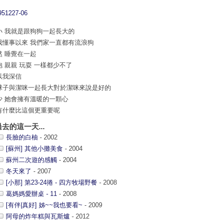
小 我就是跟狗狗一起長大的
我懂事以來 我們家一直都有流浪狗
然 睡覺在一起
抱 親親 玩耍 一樣都少不了
以我深信
球子與潔咪一起長大對於潔咪來說是好的
少 她會擁有溫暖的一顆心
有什麼比這個更重要呢
過去的這一天...
長臉的白柚
- 2002
[蘇州] 其他小攤美食
- 2004
蘇州二次遊的感觸
- 2004
冬天來了
- 2007
[小那] 第23-24捲 - 四方牧場野餐
- 2008
葛媽媽愛辦桌 - 11
- 2008
[有伴|真好] 姊~~我也要看~
- 2009
阿母的炸年糕與瓦斯爐
- 2012