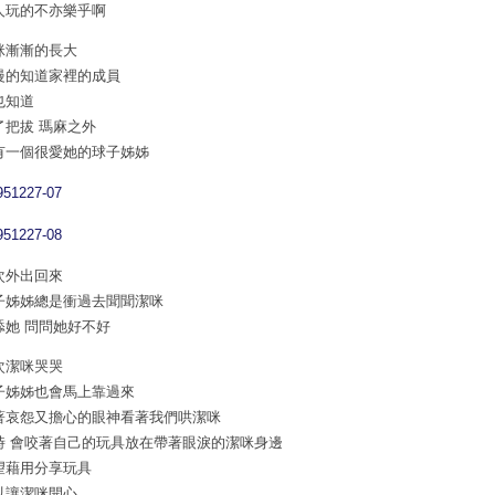
人玩的不亦樂乎啊
咪漸漸的長大
慢的知道家裡的成員
也知道
了把拔 瑪麻之外
有一個很愛她的球子姊姊
次外出回來
子姊姊總是衝過去聞聞潔咪
舔她 問問她好不好
次潔咪哭哭
子姊姊也會馬上靠過來
著哀怨又擔心的眼神看著我們哄潔咪
時 會咬著自己的玩具放在帶著眼淚的潔咪身邊
望藉用分享玩具
以讓潔咪開心