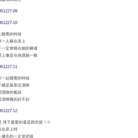
上睡覺的時候
咪一人睡在床上
子一定會睡在她的腳邊
覺上像是在保護她一般
家一起睡覺的時候
子總是最靠近潔咪
聞潔咪的氣味
看潔咪睡的好不好
然 球子最愛的還是跟把拔ㄋㄞ
拔在床上時
一優先的一定是把拔