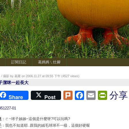
訂閱日記
葛媽媽ㄟ灶腳
/ 攝影 by 葛蘿 on 2006.11.27 at 09:55 下午 (
4527
views)
子潔咪一起長大
Plurk
Facebook
Email
Print
分享
Share
Post
咪
：ㄜ~球子姊姊~這個是什麼呀?可以玩嗎?
子
：我也不知道耶..跟我的絨毛球球不一樣，這個好硬喔