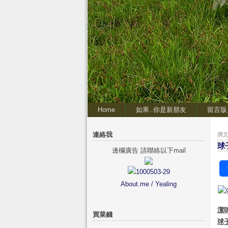
Home
如果..你是新朋友
留言版
連絡我
撰文 
球
邊欄廣告 請聯絡以下mail
About.me / Yealing
潔
買菜錢
球