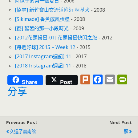
阿球子的第一個夏日
- 2006
[協尋] 新竹寶山交流道附近 柯基犬
- 2008
[Sikimade] 香蕉戚風蛋糕
- 2008
[蕎] 醒著的那一小段時光
- 2009
[2012花蓮掃墓-01] 花蓮掃墓快閃之旅
- 2012
[每週好球] 2015 – Week 12
- 2015
[2017 Instagram週記] 11
- 2017
[2018 Instagram週記] 11
- 2018
Pl
F
E
Pr
Share
Post
u
ac
m
in
分享
rk
e
ai
tF
b
l
ri
o
e
Previous Post
Next Post
o
n
久違了雲南館
醒