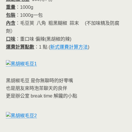
o
n
k
dl
重量
：1000g
包裝
：1000g一包
y
內含
：毛豆莢 八角 粗黑糊椒 蒜末 (不加味精及防腐
劑）
口味
：重口味 偏辣(黑胡椒的辣)
運費計算點數
：1 點 (
新式運費計算方法
)
黑胡椒毛豆 是你無聊時的好零嘴
也是朋友來時泡茶聊天的良伴
更是辦公室 break time 解饞的小點