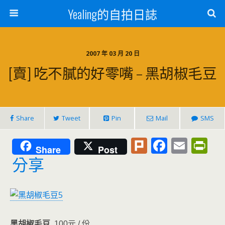
Yealing的自拍日誌
2007 年 03 月 20 日
[賣] 吃不膩的好零嘴 – 黑胡椒毛豆
Share
Tweet
Pin
Mail
SMS
Pl
F
E
Pr
Share
Post
u
ac
m
in
分享
rk
e
ai
tF
b
l
ri
o
e
黑胡椒毛豆
100元 / 份