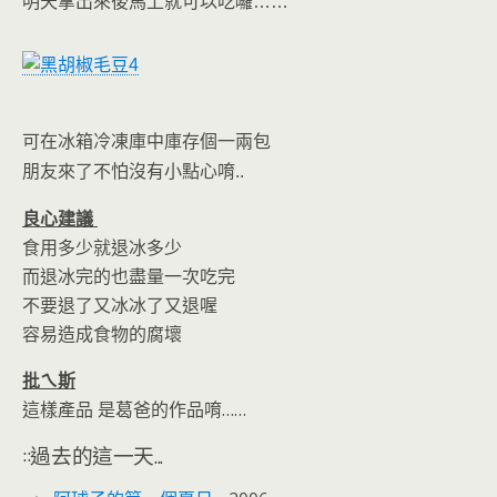
明天拿出來後馬上就可以吃囉……
可在冰箱冷凍庫中庫存個一兩包
朋友來了不怕沒有小點心唷..
良心建議
食用多少就退冰多少
而退冰完的也盡量一次吃完
不要退了又冰冰了又退喔
容易造成食物的腐壞
批ㄟ斯
這樣產品 是葛爸的作品唷……
::過去的這一天...