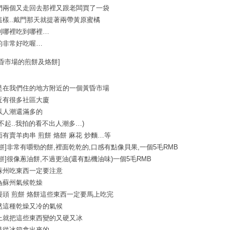
們兩個又走回去那裡又跟老闆買了一袋
這樣..戴門那天就提著兩帶黃原蜜橘
到哪裡吃到哪裡…
的非常好吃喔…
黃昏市場的煎餅及烙餅]
是在我們住的地方附近的一個黃昏市場
近有很多社區大廈
以人潮還滿多的
對不起..我拍的看不出人潮多…)
面有賣羊肉串 煎餅 烙餅 麻花 炒麵…等
烙餅]非常有嚼勁的餅,裡面乾乾的,口感有點像貝果,一個5毛RMB
煎餅]很像蔥油餅,不過更油(還有點機油味)一個5毛RMB
蘇州吃東西一定要注意
為蘇州氣候乾燥
饅頭 煎餅 烙餅這些東西一定要馬上吃完
然這種乾燥又冷的氣候
上就把這些東西變的又硬又冰
是從冰箱拿出來的