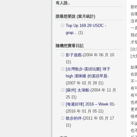
有人說..
那
在
誰最想要說 (當月統計)
沒
Top Up 169.29 USDC -
一
grap...
(1)
我
才
隨機挖寶看日記
[
影子遊戲
-(2004 年 06 月 10
[
日)
如
[台灣散步-溪頭玩樂] 球子
在
high 潔咪睡 的溪頭早晨
-
不
(2007 年 02 月 28 日)
有
[蘇州] 太湖船
-(2004 年 11 月
有
25 日)
也
[每週好球] 2016 – Week 01
-
更
(2016 年 01 月 05 日)
很
散步的伴
-(2011 年 05 月 17
不
日)
也