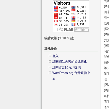
到
字:
類
好
回
有
就
(
好
統計資訊 (981009 起)
(
[老
其他操作
[這
登入
我
訂閱網站內容的資訊提供
買
訂閱留言的資訊提供
等
WordPress.org 台灣繁體中
剝
文
哇
(
好
戴
看
[