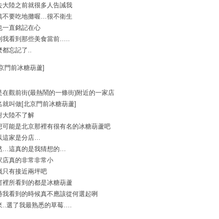
去大陸之前就很多人告誡我
萬不要吃地攤喔…很不衛生
也一直銘記在心
到我看到那些美食當前…..
麼都忘記了..
北京門前冰糖葫蘆]
是在觀前街(最熱鬧的一條街)附近的一家店
名就叫做[北京門前冰糖葫蘆]
對大陸不了解
想可能是北京那裡有很有名的冰糖葫蘆吧
以這家是分店…
然…這真的是我猜想的…
家店真的非常非常小
概只有接近兩坪吧
窗裡所看到的都是冰糖葫蘆
時我看到的時候真不應該從何選起咧
來..選了我最熟悉的草莓….