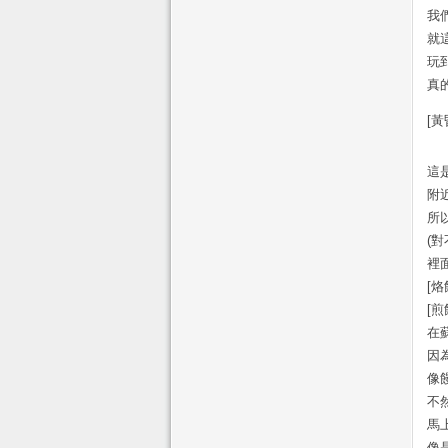
我
就
玩
真
[
這
附
所
(
裡
[
[
在
因
像
不
馬
像