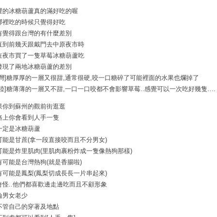
裡的冰糖葫蘆真的滿好吃的喔
哪裡吃的時候只覺得好吃
有覺得跟台灣的有什麼差別
直到前幾天跟戴門去中原夜市時
在夜市買了一隻草莓冰糖葫蘆吃
發現了兩地冰糖葫蘆的差別
台灣]糖厚厚的一層又很甜,通常很硬,咬一口糖碎了可能裡面的水果也爛掉了
大陸]糖薄薄的一層又不甜,一口一口咬都不會影響草莓..感覺可以一次吃好幾隻….
果你到蘇州的觀前街逛逛
路上你會看到人手一隻
一定是冰糖葫蘆
可能是甘蔗(拿一段直接咬而且不分男女)
可能是炸里肌肉(里肌肉裹粉炸成一隻像熱狗那樣)
有可能是台灣熱狗(就是香腸啦)
有可能是鳳梨(鳳梨切成長長一片串起來)
奇怪..他們都喜歡邊走邊吃而且不顧形象
論男女老少
不管自己的穿著及地點