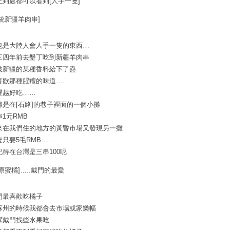
正到處都可以看到[人手一隻]
正統新疆羊肉串]
也是大陸人會人手一隻的東西…
三四年前去墾丁吃到新疆羊肉串
被新疆的某種香料給下了蠱
喜歡那種腥羶的味道….
腥越好吃……
攤是在[石路]的巷子裡面的一個小攤
串1元RMB
來在我們住的地方的黃昏市場又發現另一攤
隻只要5毛RMB……
記得在台灣是三串100呢
原蜜橘]…..戴門的最愛
門最喜歡吃橘子
蘇州的時候我都會去市場或家樂幅
幫戴門找些水果吃