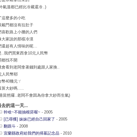
室外氣溫都已經比冷藏還冷..)
了這麼多的小吃
跟戴門都沒有拉肚子
們喜歡路上小攤的人們
像大家說的那樣冷漠
們還超有人情味的呢…
是..我們買東西拿10元人民幣
闆都找不開
就會看到老闆拿著錢到處跟人家換..
0元人民幣耶
台幣40幾元ㄚ
樣算大鈔嗎…..
不過當然囉..老闆不會因為你拿大鈔而生氣)
過去的這一天...
幹啥~不能抽根菸喔~
- 2005
[已尋獲] 妹妹已經自己回家了
- 2005
翻跟斗
- 2008
宜蘭縣政府給我們的掃墓記念品
- 2010