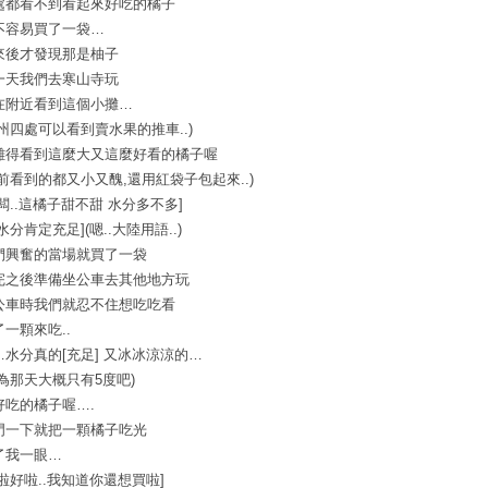
處都看不到看起來好吃的橘子
不容易買了一袋…
來後才發現那是柚子
一天我們去寒山寺玩
在附近看到這個小攤…
蘇州四處可以看到賣水果的推車..)
難得看到這麼大又這麼好看的橘子喔
之前看到的都又小又醜,還用紅袋子包起來..)
闆..這橘子甜不甜 水分多不多]
水分肯定充足](嗯..大陸用語..)
們興奮的當場就買了一袋
完之後準備坐公車去其他地方玩
公車時我們就忍不住想吃吃看
了一顆來吃..
…水分真的[充足] 又冰冰涼涼的…
因為那天大概只有5度吧)
好吃的橘子喔….
門一下就把一顆橘子吃光
了我一眼…
好啦好啦..我知道你還想買啦]