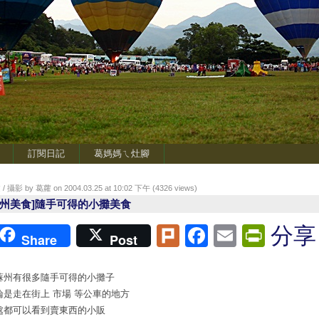
訂閱日記
葛媽媽ㄟ灶腳
/ 攝影 by 葛蘿 on 2004.03.25 at 10:02 下午 (
4326
views)
蘇州美食]隨手可得的小攤美食
Plurk
Facebook
Email
Print
分享
Share
Post
蘇州有很多隨手可得的小攤子
論是走在街上 市場 等公車的地方
處都可以看到賣東西的小販