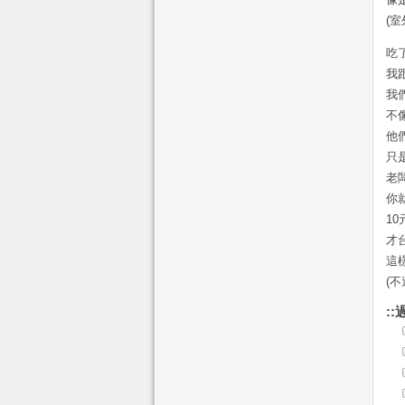
(
吃
我
我
不
他
只
老
你
1
才
這
(
::