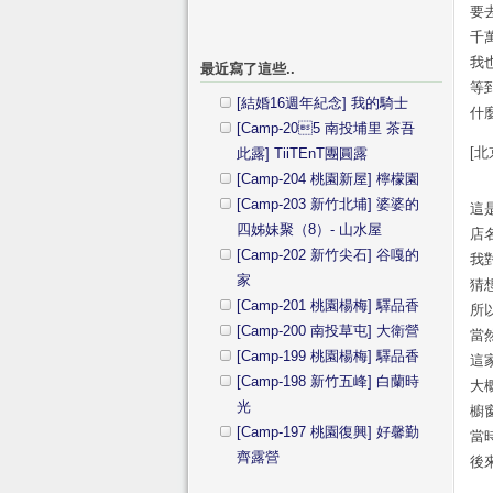
要
千
我
最近寫了這些..
等
[結婚16週年紀念] 我的騎士
什
[Camp-205 南投埔里 茶吾
[
此露] TiiTEnT團圓露
[Camp-204 桃園新屋] 檸檬園
[Camp-203 新竹北埔] 婆婆的
這
四姊妹聚（8）- 山水屋
店
[Camp-202 新竹尖石] 谷嘎的
我
家
猜
[Camp-201 桃園楊梅] 驛品香
所
[Camp-200 南投草屯] 大衛營
當
[Camp-199 桃園楊梅] 驛品香
這
[Camp-198 新竹五峰] 白蘭時
大
光
櫥
[Camp-197 桃園復興] 好馨勤
當
齊露營
後