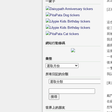
反
一家子
[
這
從
就
我
網站行動條碼
越
這
一
彙整
後
彙
一
整
我
所有日記的分類
所
[黃
有
搜
日
戴
尋
記
在
關
的
想
世界上的朋友
鍵
分