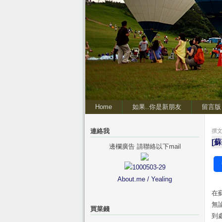
Home
如果..你是新朋友
留言版
連絡我
撰文 
[
邊欄廣告 請聯絡以下mail
About.me / Yealing
在
無
買菜錢
到