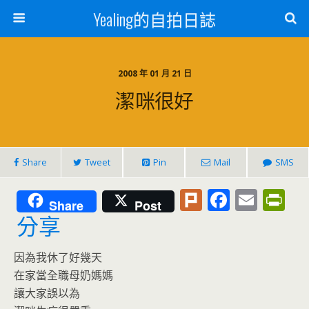
Yealing的自拍日誌
2008 年 01 月 21 日
潔咪很好
Share
Tweet
Pin
Mail
SMS
Pl
F
E
Pr
Share
Post
u
ac
m
in
分享
rk
e
ai
tF
因為我休了好幾天
b
l
ri
在家當全職母奶媽媽
o
e
讓大家誤以為