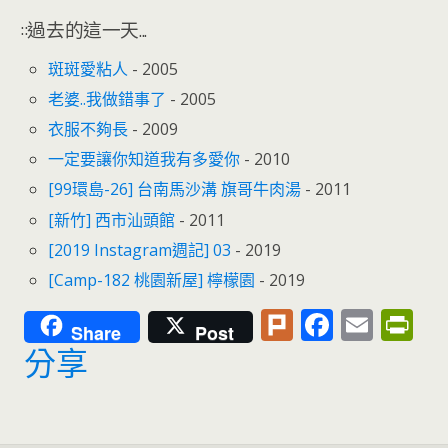
::過去的這一天...
斑斑愛粘人
- 2005
老婆..我做錯事了
- 2005
衣服不夠長
- 2009
一定要讓你知道我有多愛你
- 2010
[99環島-26] 台南馬沙溝 旗哥牛肉湯
- 2011
[新竹] 西市汕頭館
- 2011
[2019 Instagram週記] 03
- 2019
[Camp-182 桃園新屋] 檸檬園
- 2019
Pl
F
E
Pr
Share
Post
u
ac
m
in
分享
rk
e
ai
tF
b
l
ri