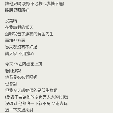
讓他只喝母奶(不必擔心乳糖不適)
將腸胃照顧好
沒錯唷
在我請假的當天
潔咪就包了漂亮的黃金先生
而精神方面
從來都沒有不好過
請大家 不用擔心
今天 他去阿嬤家上班
聽阿嬤說
他看見姊姊們喝奶
也會討
但我今天讓她帶的是低脂鮮奶
(想說不要讓他的腸胃有太大的負擔)
沒想到 他都沾一下就不喝 又跑去玩
過一下又過來討