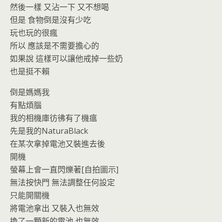
然後一樣 又沾一下 又不想喝
但是 食物倒是沒有少吃
玩也玩的很瘋
所以 應該是不需要擔心的
如果說 這樣可以讓他戒掉一些奶
也是挺不賴
倒是媽媽我
有點煩腦
我的相機庫彷彿有了機瘟
先是我的NaturaBlack
在某次拿掉電池又裝進去後
開機
螢幕上會一直閃爍著[自拍圖示]
無法按快門 無法調整任何設定
只能開關機
將電池拿出 又裝入也無效
換了一顆新的電池 也無效