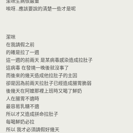
o
n
潔咪生病很嚴重
k
dl
唉呀…應該要說的清楚一些才是呢
y
潔咪
在我請假之前
的確是拉了一週
這一週的前兩天 是某病毒感染造成拉肚子
這病毒 在發燒一晚後就沒事了
而後來的幾天造成他拉肚子的主因
卻是因為前兩天拉肚子已經造成腸胃脆弱
後幾天在阿嬤那裡上班時又喝了鮮奶
人在腸胃不適時
最容易乳糖不適
所以才又造成拼命拉肚子
每喝鮮奶必拉
所以 我才必須請假好幾天