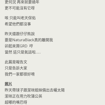
更何況 再來就要過年
更不可能沒有它呀
唉 只能叫老天保佑
希望他們都沒事
昨天還跟仔仔熊說
要是NaturaBlack真的離開我
卯起來買GRD 哼
當然 這只是氣話啦……
此篇是報告文
只是告訴大家
我們一家都很好唷
照片
昨天帶球子跟潔咪姐妹倆出去曬太陽
潔咪正在用力吹蒲公英
超嘟的嘴巴呀