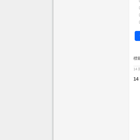
標
14
14