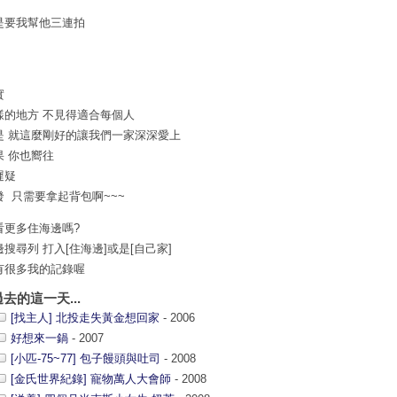
是要我幫他三連拍
實
樣的地方 不見得適合每個人
是 就這麼剛好的讓我們一家深深愛上
果 你也嚮往
遲疑
發 只需要拿起背包啊~~~
看更多住海邊嗎?
邊搜尋列 打入[住海邊]或是[自己家]
有很多我的記錄喔
過去的這一天...
[找主人] 北投走失黃金想回家
- 2006
好想來一鍋
- 2007
[小匹-75~77] 包子饅頭與吐司
- 2008
[金氏世界紀錄] 寵物萬人大會師
- 2008