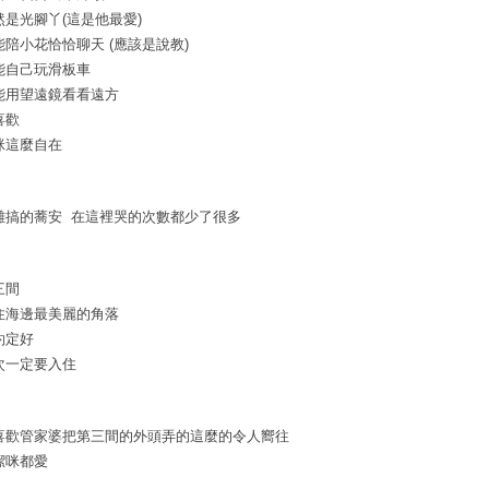
然是光腳丫(這是他最愛)
能陪小花恰恰聊天 (應該是說教)
能自己玩滑板車
能用望遠鏡看看遠方
喜歡
咪這麼自在
難搞的蕎安 在這裡哭的次數都少了很多
三間
住海邊最美麗的角落
約定好
次一定要入住
喜歡管家婆把第三間的外頭弄的這麼的令人嚮往
潔咪都愛