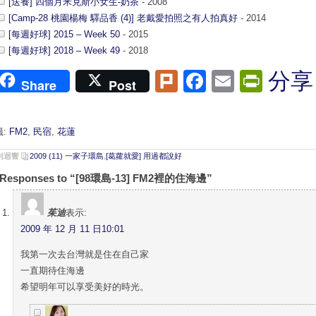
[送養] 四個月米克斯小女生-奶茶
- 2008
[Camp-28 桃園楊梅 驛品香 (4)] 老戴愛拍照之有人拍真好
- 2014
[每週好球] 2015 – Week 50
- 2015
[每週好球] 2018 – Week 49
- 2018
Plurk
Facebook
Email
Print
分享
Share
Post
籤:
FM2
,
民宿
,
花蓮
 則迴響
2009 (11) 一家子環島
,
[葛蘿就愛] 用過都說好
 Responses to “[98環島-13] FM2裡的住海邊”
茱迪
表示:
2009 年 12 月 11 日10:01
我第一次去台灣就是住在自己家
一直期待住海邊
希望明年可以享受美好的時光。