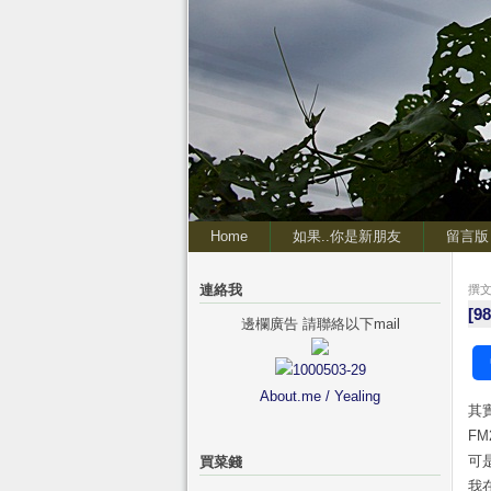
Home
如果..你是新朋友
留言版
連絡我
撰文 
[9
邊欄廣告 請聯絡以下mail
About.me / Yealing
其
F
可
買菜錢
我