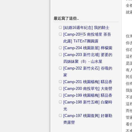
全
就
最近寫了這些..
[結婚16週年紀念] 我的騎士
[Camp-205 南投埔里 茶吾
住
此露] TiiTEnT團圓露
你
[Camp-204 桃園新屋] 檸檬園
你
[Camp-203 新竹北埔] 婆婆的
這
四姊妹聚（8）- 山水屋
是
[Camp-202 新竹尖石] 谷嘎的
有
家
民
[Camp-201 桃園楊梅] 驛品香
但
[Camp-200 南投草屯] 大衛營
我
[Camp-199 桃園楊梅] 驛品香
不
[Camp-198 新竹五峰] 白蘭時
這
光
而
[Camp-197 桃園復興] 好馨勤
管
齊露營
看
不