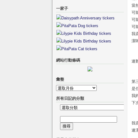
當
一家子
可
可
可
我
潔
網站行動條碼
連
彙整
第
彙
是
整
我
所有日記的分類
下
所
有
搜
日
我
尋
記
連
關
的