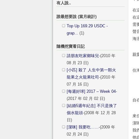
有人說..
在
誰最想要說 (當月統計)
在
需
Top Up 169.29 USDC -
聲
grap...
(1)
海
隨機挖寶看日記
親
請朋友吃家鄉味兒
-(2010 年
08 月 23 日)
[小匹] 殺了 人生中第一顆火
住
龍果之火龍果吐司
-(2010 年
07 月 16 日)
[每週好球] 2017 – Week 04
-
(2017 年 02 月 02 日)
自在
[結婚5週年紀念] 不只是換了
個水龍頭
-(2008 年 12 月 28
來
日)
潔
[潔咪] 我要吃……
-(2009 年
我
02 月 24 日)
他