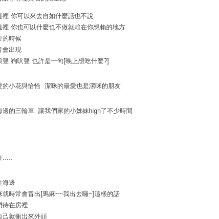
這裡 你可以來去自如什麼話也不說
這裡 你也可以什麼也不做就賴在你想賴的地方
要的時候
音會出現
浪聲 狗吠聲 也許是一句[晚上想吃什麼?]
愛的小花與恰恰 潔咪的最愛也是潔咪的朋友
海邊的三輪車 讓我們家的小姊妹high了不少時間
…..
住海邊
咪就時常會冒出[馬麻~~我出去囉~]這樣的話
們待在房裡
自己就衝出來外頭