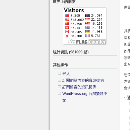
世界上的朋友
鍵
分
硬
字:
類
其
這
但
如
統計資訊 (981009 起)
別
出
其他操作
登入
想
訂閱網站內容的資訊提供
左
訂閱留言的資訊提供
會
WordPress.org 台灣繁體中
::
文