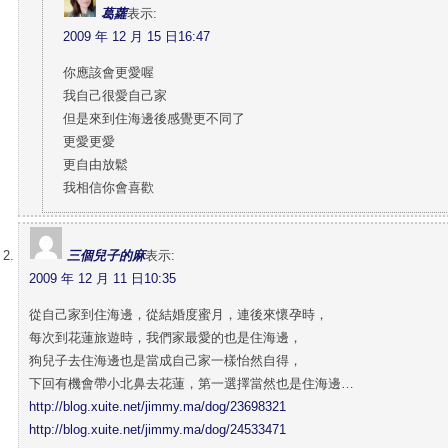
葛蘿
表示:
2009 年 12 月 15 日16:47
你應該會更愛喔
我自己很愛自己家
但是來到住海邊後感覺更不同了
更愛更愛
更自由放鬆
我相信你會喜歡
三個兒子的麻
表示:
2009 年 12 月 11 日10:35
從自己家到住海邊，從結婚度蜜月，連後來懷孕時，
每次到花蓮旅遊時，我們家最愛的也是住海邊，
狗兒子去住海邊也是當成自己家一樣怡然自得，
下回有機會帶小北鼻去花蓮，第一選擇當然也是住海邊…
http://blog.xuite.net/jimmy.ma/dog/23698321
http://blog.xuite.net/jimmy.ma/dog/24533471