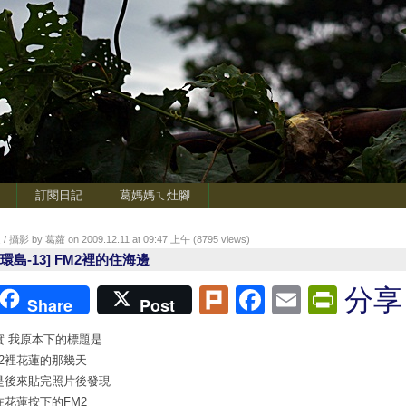
訂閱日記
葛媽媽ㄟ灶腳
/ 攝影 by 葛蘿 on 2009.12.11 at 09:47 上午 (
8795
views)
8環島-13] FM2裡的住海邊
Plurk
Facebook
Email
Print
分享
Share
Post
實 我原本下的標題是
M2裡花蓮的那幾天
是後來貼完照片後發現
在花蓮按下的FM2