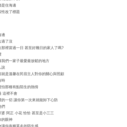
都是住海邊
索性改了標題
海邊
去過了沒
在那裡當過一日 甚至好幾日的家人了嗎?
裡
讓我們一家子最愛最放鬆的地方
人說
宿就是溫馨在民宿主人對你的關心與照顧
有時
挺怕那種有點陌生的熱情
過 這裡不會
裡的一切 讓你第一次來就能卸下心防
他們
家婆 阿正 小花 恰恰 甚至是小三三
你的眼神
會讓你有種莫名的陌生感