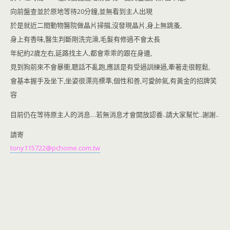
o
n
k
dl
向前盤查並於原地等待20分鐘,並無看到主人出現
於是就近二間動物醫院做晶片掃描,沒發現晶片,身上無跳蚤,
y
身上有香味,醫生判斷剛洗完澡,毛髮有修過不會太長
年紀約2歲左右,延路找主人,都會乖乖的跟在身邊,
見到狗前來不會暴衝,聽話不亂跑,應該是有受過訓練過,牽著走很輕鬆,
會基本握手及坐下,
坐姿很漂亮標準,個性和善,可愛帥氣,有黃金的招牌笑
容
目前仍在等待原主人的消息…若無消息才會開放認養..請大家幫忙..謝謝..
請寄
tony115722@pchome.com.tw