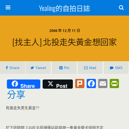
Yealing的自拍日誌
2006 年 12 月 11 日
[找主人] 北投走失黃金想回家
Share
Tweet
Pin
Mail
SMS
Pl
F
E
Pr
Share
Post
u
ac
m
in
分享
rk
e
ai
tF
b
l
ri
有誰走失男生黃金??
o
e
於下班時間 7:30在北投捷運站前發現一隻黃金獵犬徘徊不定,