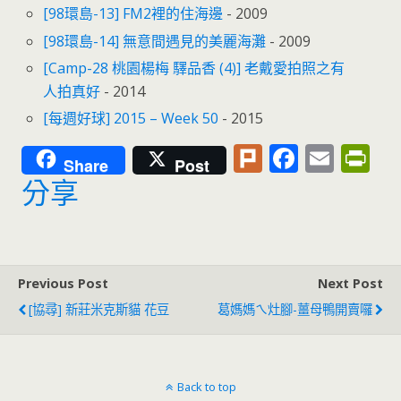
[98環島-13] FM2裡的住海邊
- 2009
[98環島-14] 無意間遇見的美麗海灘
- 2009
[Camp-28 桃園楊梅 驛品香 (4)] 老戴愛拍照之有
人拍真好
- 2014
[每週好球] 2015 – Week 50
- 2015
Pl
F
E
Pr
Share
Post
u
ac
m
in
分享
rk
e
ai
tF
b
l
ri
o
e
Previous Post
Next Post
o
n
[協尋] 新莊米克斯貓 花豆
葛媽媽ㄟ灶腳-薑母鴨開賣囉
k
dl
y
Back to top