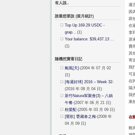
有人說..
週
因
誰最想要說 (當月統計)
跟
Top Up 169.29 USDC -
在
grap...
(1)
拿
Your balance: $39,437.13 ...
原
(1)
費
其
隨機挖寶看日記
寄
我
颱風[天]
-(2004 年 07 月 02
可
日)
在
[每週好球] 2016 – Week 32
-
隔
(2016 年 08 月 04 日)
我
新竹Natura幫聚會(3) – 八鍋
果
午餐
-(2007 年 06 月 21 日)
粉愛配
-(2005 年 03 月 09 日)
[鶯歌] 甕藏春之梅
-(2008 年
在
04 月 09 日)
郵
我