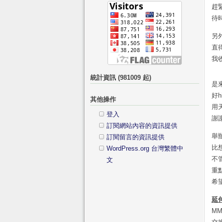
字:
趕
類
待
另
直
我
統計資訊 (981009 起)
是
好h
其他操作
用
登入
謝
訂閱網站內容的資訊提供
舉
訂閱留言的資訊提供
比
WordPress.org 台灣繁體中
不
文
重
希
延
M