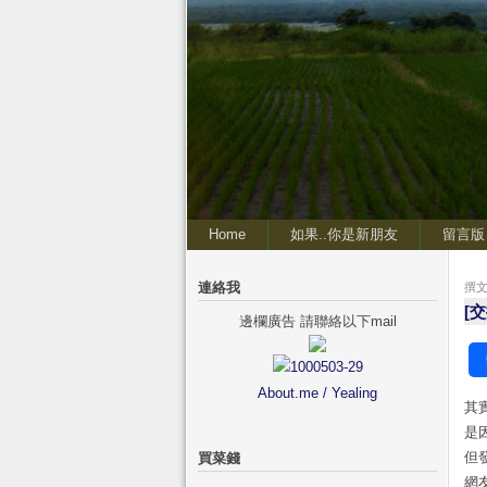
Home
如果..你是新朋友
留言版
連絡我
撰文 
[
邊欄廣告 請聯絡以下mail
About.me / Yealing
其
是
但
買菜錢
網