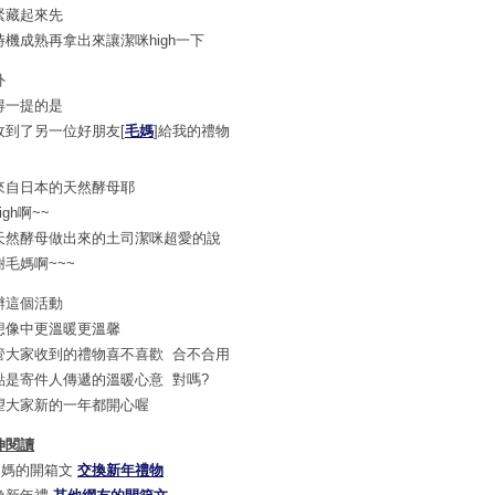
緊藏起來先
時機成熟再拿出來讓潔咪high一下
外
得一提的是
收到了另一位好朋友[
毛媽
]給我的禮物
來自日本的天然酵母耶
igh啊~~
天然酵母做出來的土司潔咪超愛的說
謝毛媽啊~~~
辦這個活動
想像中更溫暖更溫馨
管大家收到的禮物喜不喜歡 合不合用
點是寄件人傳遞的溫暖心意 對嗎?
望大家新的一年都開心喔
伸閱讀
M媽的開箱文
交換新年禮物