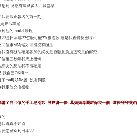
沒想到 竟然有這麼多人共襄盛舉
在我要截止報名的前一刻
M媽來吊車尾
收到他的mail才發現
麼??是日本耶??怎麼可能??(很抱歉 這是我直覺反應啦)
上回信跟MM媽說 可能沒有辦法
為我沒有辦法確定參加的網友是否願意負擔這較貴的郵資
了信後三秒鐘我馬上後悔
他網友的想法我不能確定
是 我自己OK啊~~
發了mail跟MM說 沒有問題
接我跟他交換禮物
準備了自己做的手工皂兩款 護唇膏一條 葛媽媽專屬環保袋一個 還有飛飛襪娃
真的
時我還真不知道
西要怎麼寄到日本??