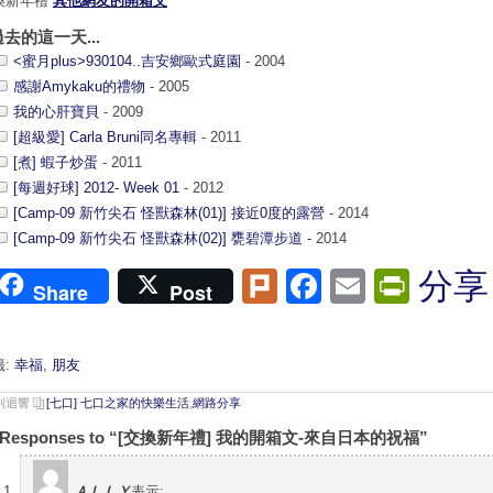
換新年禮
其他網友的開箱文
過去的這一天...
<蜜月plus>930104..吉安鄉歐式庭園
- 2004
感謝Amykaku的禮物
- 2005
我的心肝寶貝
- 2009
[超級愛] Carla Bruni同名專輯
- 2011
[煮] 蝦子炒蛋
- 2011
[每週好球] 2012- Week 01
- 2012
[Camp-09 新竹尖石 怪獸森林(01)] 接近0度的露營
- 2014
[Camp-09 新竹尖石 怪獸森林(02)] 甕碧潭步道
- 2014
Plurk
Facebook
Email
Print
分享
Share
Post
籤:
幸福
,
朋友
 則迴響
[七口] 七口之家的快樂生活
,
網路分享
9 Responses to “[交換新年禮] 我的開箱文-來自日本的祝福”
ＡＬＬＹ
表示: