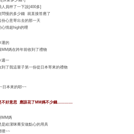
局人員秤了一下說[400多]
沒問慢的多少錢 就直接答應了
這份心意寄出去的那一天
心情超high的哩
幸運的
讓MM媽在跨年前收到了禮物
本週一
收到了我這輩子第一份從日本寄來的禮物
~~日本來的耶~~
是不好意思 應該花了MM媽不少錢…………
謝MM媽
然是給潔咪蕎安做點心的用具
噗噗~~