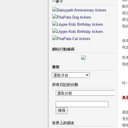
一家子
郵
我
將
我的
很
有
網站行動條碼
而
我
彙整
彙
整
哇
所有日記的分類
所
真
有
搜
日
尋
謝
記
關
竟
的
世界上的朋友
鍵
噗
分