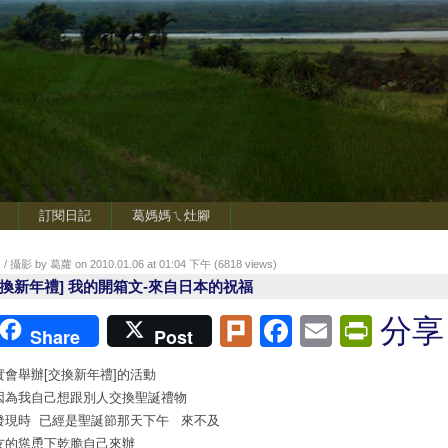
訂閱日記
葛媽媽ㄟ灶腳
/ 攝影 by 葛蘿 on 2010.01.06 at 01:04 下午 (
6818
views)
交換新年禮] 我的開箱文-來自日本的祝福
Plurk
Facebook
Email
Print
分享
Share
Post
實會舉辦[交換新年禮]的活動
因為我自己想跟別人交換聖誕禮物
發現時 已經是聖誕節那天下午 來不及
友的慫恿下乾脆自己來辦