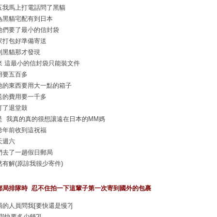
五我馬上打電話問了黑貓
為黑貓宅配有到日本
他們要了最小的信封袋
家打包好準備寄送
到黑貓那才發現
來 這最小的信封袋只能裝文件
用要五百多
他的東西要用大一點的箱子
送的費用要一千多
打了退堂鼓
是 我真的真的很想讓遠在日本的MM媽
跨年前收到這祝福
天週六
們去了一趟假日郵局
然有解(原諒我很少寄件)
郵局排隊時 忍不住拍一下這輩子第一次寄到國外的包裹
局的人員問我[要快還是慢?]
問[快要多少錢?]