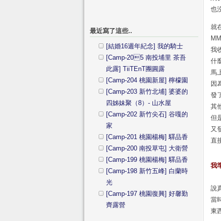
也
就
最近寫了這些..
M
[結婚16週年紀念] 我的騎士
我
[Camp-205 南投埔里 茶吾
什
此露] TiiTEnT團圓露
馬
[Camp-204 桃園新屋] 檸檬園
因
[Camp-203 新竹北埔] 婆婆的
發
四姊妹聚（8）- 山水屋
其
[Camp-202 新竹尖石] 谷嘎的
但
家
又
[Camp-201 桃園楊梅] 驛品香
直
[Camp-200 南投草屯] 大衛營
[Camp-199 桃園楊梅] 驛品香
我
[Camp-198 新竹五峰] 白蘭時
光
說
[Camp-197 桃園復興] 好馨勤
當
齊露營
東