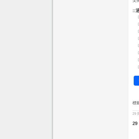
交
::
標
29
2