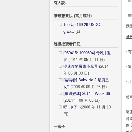
↑
有人說..
↑
誰最想要說 (當月統計)
Top Up 169.29 USDC -
我
grap...
(1)
番
隨機挖寶看日記
↑
[950415~1000504] 母乳 | 退
役
-(2011 年 05 月 11 日)
慢速度的羅東小風景
-(2014
↑
年 05 月 08 日)
[猜猜看] Baby No.2 是男是
↑
女?
-(2008 年 09 月 26 日)
[每週好球] 2014 – Week 36
-
超
(2014 年 09 月 05 日)
呼~冷了~
-(2008 年 11 月 10
這
日)
是
蕎
一家子