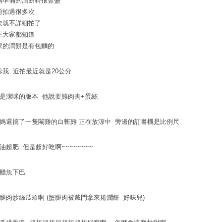
媽準備的潤餅料很豐盛
前拍過很多次
次就不詳細拍了
正大家都知道
家的潤餅是有包麵的
諒我 近拍最近就是20公分
這是潔咪的版本 他說要雞肉肉+蛋絲
媽媽還搞了一隻閹雞的白斬雞 正在放涼中 旁邊的訂書機是比例尺
油超肥 但是超好吃啊~~~~~~~~
糖醋魚下巴
蟹腿肉炒絲瓜蛤啊 (蟹腿肉被戴門拿來捲潤餅 好味兒)