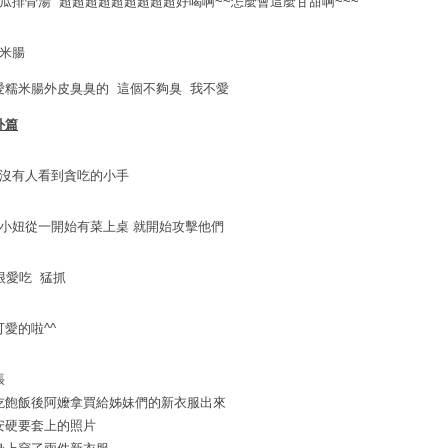
南瓜排骨湯 超超超超超超超超超好喝啊~~怎麼會這麼甘甜啊~~~
糯米腸
愛糯米腸外皮臭臭的 這個不夠臭 我不愛
外篇
有沒有人看到貪吃的小手
這小妞從一開始有菜上桌 就開始攻擊他們
↓很愛吃 猛抓
可愛的啦^^
張
吃飽飯後阿嬤拿買給姊妹們的新衣服出來
安硬要套上的照片