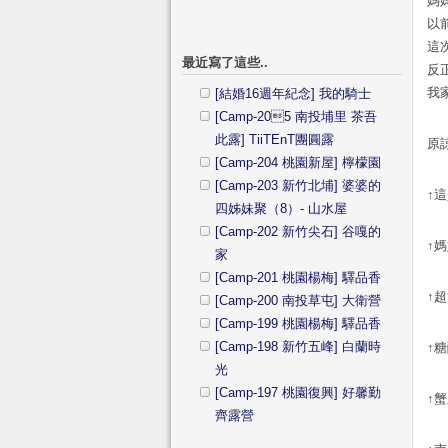
媽
以
這
最近寫了這些..
反
我
[結婚16週年紀念] 我的騎士
[Camp-205 南投埔里 茶吾
此露] TiiTEnT團圓露
原
[Camp-204 桃園新屋] 檸檬園
[Camp-203 新竹北埔] 婆婆的
↑
四姊妹聚（8）- 山水屋
[Camp-202 新竹尖石] 谷嘎的
↑
家
[Camp-201 桃園楊梅] 驛品香
↑超
[Camp-200 南投草屯] 大衛營
[Camp-199 桃園楊梅] 驛品香
[Camp-198 新竹五峰] 白蘭時
↑
光
[Camp-197 桃園復興] 好馨勤
↑
齊露營