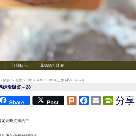
訂閱日記
葛媽媽ㄟ灶腳
/ 攝影 by 葛蘿 on 2010.04.07 at 10:04 上午 (
4505
views)
媽媽愛辦桌 – 28
Plurk
Facebook
Email
Print
分享
Share
Post
肯定要吃潤餅的^^