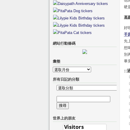
他
硬
葛
好
干
先
網站行動條碼
想
別
畢
彙整
彙
::
整
所有日記的分類
所
有
搜
日
尋
記
關
的
世界上的朋友
鍵
分
字:
類