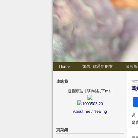
Home
如果..你是新朋友
留言版
連絡我
撰文 
葛
邊欄廣告 請聯絡以下mail
About.me / Yealing
週
是
買菜錢