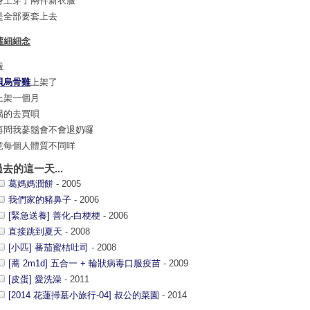
身上穿了兩件新衣服
是全部要套上去
蘿細細念
啦
貝烏骨雞
上架了
上架一個月
喝的去買唄
再問我蔘鬚會不會退奶囉
竟每個人體質不同咩
過去的這一天...
葛媽媽潤餅
- 2005
我們家的豬鼻子
- 2006
[緊急送養] 善化-白梗梗
- 2006
直接跳到夏天
- 2008
[小匹] 蕃茄蜜桔吐司
- 2008
[蕎 2m1d] 五合一 + 輪狀病毒口服疫苗
- 2009
[皮蛋] 愛洗澡
- 2011
[2014 花蓮掃墓小旅行-04] 叔公的菜園
- 2014