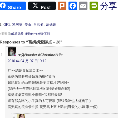
Plurk
Facebook
Email
Print
分享
Share
Post
籤:
GF1
,
私房菜
,
美食
,
自己煮
,
葛媽媽
 則迴響
[葛蘿就愛] 很抱歉~你們吃不到
 Responses to “葛媽媽愛辦桌 – 28”
★偽Hoosier★Christine
表示:
2010 年 04 月 07 日10:12
哇~~總是會猛流口水~~
葛媽的潤餅有炒麵真的很特別捏!
超肥超油的白斬雞!就是要這樣才好吃啊~
(我已快一年沒吃到這樣的雞啦!好想念喔!)
葛媽這桌菜有點小豪華~我都好愛喔!
還有那貪吃的小手真的太可愛啦!(那張偷吃也太經典了!)
蕎安真的很有個性捏!硬要馬上穿上新衣(可愛的小妞 啾一個)