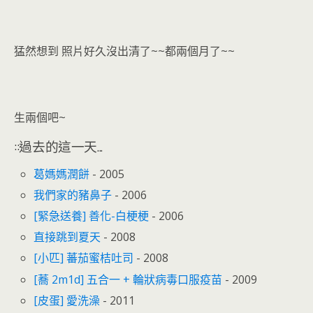
o
n
k
dl
y
猛然想到 照片好久沒出清了~~都兩個月了~~
生兩個吧~
::過去的這一天...
葛媽媽潤餅
- 2005
我們家的豬鼻子
- 2006
[緊急送養] 善化-白梗梗
- 2006
直接跳到夏天
- 2008
[小匹] 蕃茄蜜桔吐司
- 2008
[蕎 2m1d] 五合一 + 輪狀病毒口服疫苗
- 2009
[皮蛋] 愛洗澡
- 2011