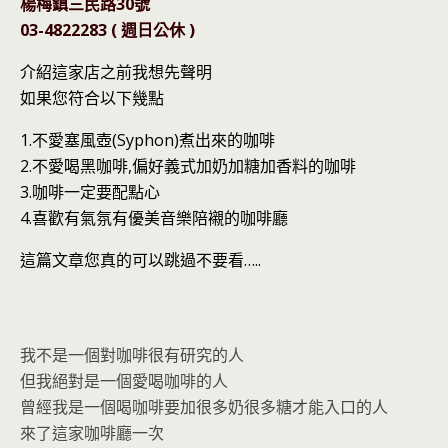
o
n
楊梅鎮三民路30號
k
dl
03-4822283 ( 週日公休 )
y
介紹這家店之前我想先聲明
如果您符合以下幾點
1.不愛塞風壺(Syphon)煮出來的咖啡
2.不愛喝黑咖啡,偏好義式加奶加糖加香料的咖啡
3.咖啡一定要配點心
4.喜歡有氣氛有優美音樂陪襯的咖啡廳
這篇文章您真的可以跳過不要看…..
我不是一個對咖啡很有研究的人
但我絕對是一個愛喝咖啡的人
曾經我是一個喝咖啡要加很多奶很多糖才能入口的人
來了這家咖啡廳一次