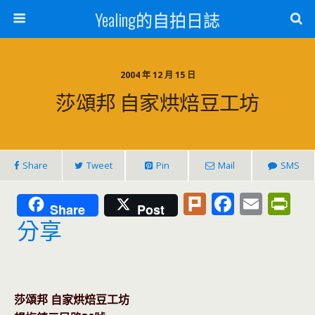
Yealing的自拍日誌
2004 年 12 月 15 日
莎頌邦 自家烘焙豆工坊
Share
Tweet
Pin
Mail
SMS
Pl
F
E
Pr
Share
Post
u
ac
m
in
分享
rk
e
ai
tF
b
l
ri
o
e
莎頌邦 自家烘焙豆工坊