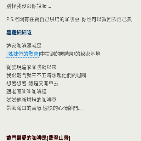
別怪我沒跟你說喔….
P.S.老闆有在賣自己烘焙的咖啡豆..你也可以買回去自己煮
葛蘿細細唸
這家咖啡廳就是
[姊妹們的聚會]
中提到的喝咖啡的秘密基地
從發現這家咖啡廳以來
我跟戴門就三不五時想起他們的咖啡
想著想著..總是又開車去…
跟老闆聊聊咖啡經
試試他新烘焙的咖啡豆
帶著滿口的香醇 愉快的心情離開…..
戴門最愛的咖啡是[翡翠山景]