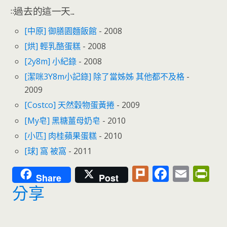
::過去的這一天...
[中原] 御膳園麵飯館
- 2008
[烘] 輕乳酪蛋糕
- 2008
[2y8m] 小紀錄
- 2008
[潔咪3Y8m小記錄] 除了當姊姊 其他都不及格
-
2009
[Costco] 天然穀物蛋黃捲
- 2009
[My皂] 黑糖薑母奶皂
- 2010
[小匹] 肉桂蘋果蛋糕
- 2010
[球] 窩 被窩
- 2011
Pl
F
E
Pr
Share
Post
u
ac
m
in
分享
rk
e
ai
tF
b
l
ri