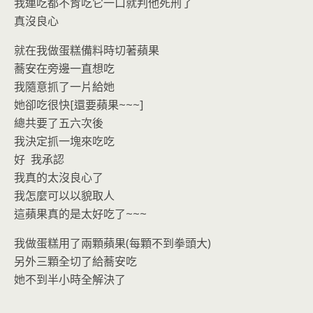
我連吃都不肯吃它一口就判他死刑了
真沒良心
就在我做蛋糕備料時切著蘋果
蕎安在旁邊一直想吃
我隨意抓了一片給她
她卻吃很快[還要蘋果~~~]
總共要了五六次後
我決定抓一塊來吃吃
好 我承認
我真的太沒良心了
我怎麼可以以貌取人
這蘋果真的是太好吃了~~~
我做蛋糕用了兩顆蘋果(每顆不到拳頭大)
另外三顆全切了給蕎安吃
她不到半小時全解決了