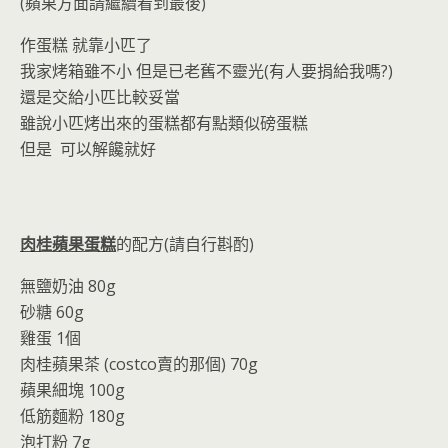
o
n
(蘋果方面請繼續看到最後)
k
dl
作蛋糕 就靠小匹了
y
我家烤箱雖不小 但是已老舊不靈光(有人要捐給我嗎?)
還是交給小匹比較妥當
雖說小匹烤出來的蛋糕都有點類似磅蛋糕
但是 可以解饞就好
肉桂蘋果蛋糕
的配方(請自行斟酌)
無鹽奶油 80g
砂糖 60g
雞蛋 1個
肉桂蘋果茶 (costco賣的那個) 70g
蘋果細塊 100g
低筋麵粉 180g
泡打粉 7g