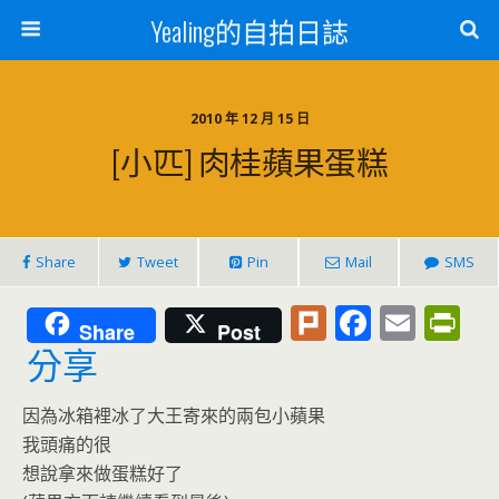
Yealing的自拍日誌
2010 年 12 月 15 日
[小匹] 肉桂蘋果蛋糕
Share
Tweet
Pin
Mail
SMS
Pl
F
E
Pr
Share
Post
u
ac
m
in
分享
rk
e
ai
tF
因為冰箱裡冰了大王寄來的兩包小蘋果
b
l
ri
我頭痛的很
o
e
想說拿來做蛋糕好了