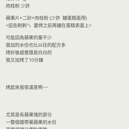
肉桂粉 少許
蘋果片+二砂+肉桂粉 (少許 鋪蛋糕面用)
<這些剌剌ㄟ 要烤之前再鋪在蛋糕表面上>
可能因為蘋果的量不少
我加的水份也比以往的配方多
烤好後感覺還是白白的
我又加烤了10分鐘
烤起來我很滿意啊~~
尤其是有蘋果塊的部分
一整個還帶著蘋果的水份