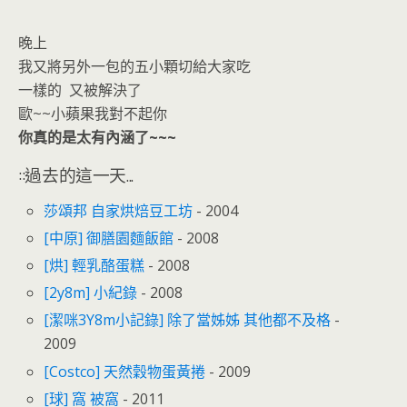
晚上
我又將另外一包的五小顆切給大家吃
一樣的 又被解決了
歐~~小蘋果我對不起你
你真的是太有內涵了~~~
::過去的這一天...
莎頌邦 自家烘焙豆工坊
- 2004
[中原] 御膳園麵飯館
- 2008
[烘] 輕乳酪蛋糕
- 2008
[2y8m] 小紀錄
- 2008
[潔咪3Y8m小記錄] 除了當姊姊 其他都不及格
-
2009
[Costco] 天然穀物蛋黃捲
- 2009
[球] 窩 被窩
- 2011