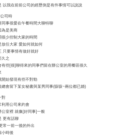
是 以我在前前公司的經歷倒是有件事情可以說說
H公司時
群同事很愛在午餐時間大聊特聊
因為是美商
闆很少控制大家的時間
是放任大家 愛如何就如何
正 只要事情有做好就好
而久之
會有些[很]聊得來的同事們留在辦公室的用餐區很久
來
就開始發現有些不對勁
後總會留下某女秘書與某男同事(咳咳~兩位都已婚)
一對
常利用公司來約會
辦公室裡 就像[好同事]一般
是 更有話聊
 更常一前一後的外出
個小時後