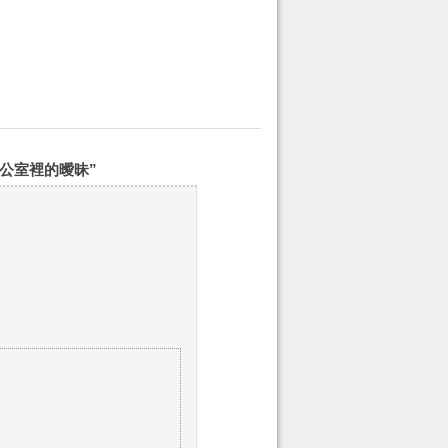
Friendly
] 辦公室裡的曖昧”