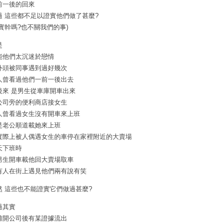
前一後的回來
過 這些都不足以證實他們做了甚麼?
證實幹嗎?也不關我們的事)
是
能他們太沉迷於戀情
外頭被同事遇到過好幾次
人曾看過他們一前一後出去
後來 是男生從車庫開車出來
公司旁的便利商店接女生
人曾看過女生沒有開車來上班
是老公順道載她來上班
實際上被人偶遇女生的車停在家裡附近的大賣場
天下班時
男生開車載他回大賣場取車
有人在街上遇見他們兩有說有笑
然 這些也不能證實它們做過甚麼?
過其實
離開公司後有某證據流出