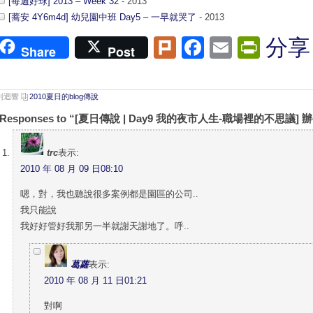
[每週好球] 2013 – Week 32
- 2013
[蕎安 4Y6m4d] 幼兒園中班 Day5 – 一早就哭了
- 2013
Plurk
Facebook
Email
Print
分享
Share
Post
 則迴響
2010夏日的blog傳說
 Responses to “[夏日傳說 | Day9 我的夜市人生-職場裡的不思議
trc
表示:
2010 年 08 月 09 日08:10
嗯，對，我也聽說很多案例都是園區的公司..
我只能說
我好好管好我那另一半就謝天謝地了。呼..
葛蘿
表示:
2010 年 08 月 11 日01:21
對啊