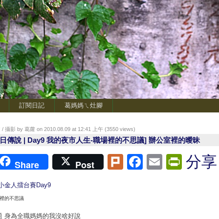
訂閱日記
葛媽媽ㄟ灶腳
/ 攝影 by 葛蘿 on 2010.08.09 at 12:41 上午 (
3550
views)
夏日傳說 | Day9 我的夜市人生-職場裡的不思議] 辦公室裡的曖昧
Plurk
Facebook
Email
Print
分享
Share
Post
裡的不思議
題 身為全職媽媽的我沒啥好說