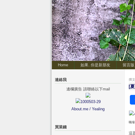
Home
如果..你是新朋友
留言版
連絡我
撰文 
[
邊欄廣告 請聯絡以下mail
About.me / Yealing
職場
買菜錢
這