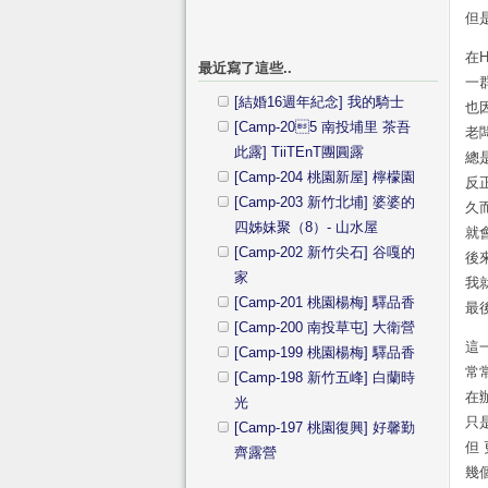
但
在
最近寫了這些..
一
[結婚16週年紀念] 我的騎士
也
[Camp-205 南投埔里 茶吾
老
此露] TiiTEnT團圓露
總
[Camp-204 桃園新屋] 檸檬園
反
[Camp-203 新竹北埔] 婆婆的
久
四姊妹聚（8）- 山水屋
就
[Camp-202 新竹尖石] 谷嘎的
後
家
我
[Camp-201 桃園楊梅] 驛品香
最
[Camp-200 南投草屯] 大衛營
這
[Camp-199 桃園楊梅] 驛品香
常
[Camp-198 新竹五峰] 白蘭時
在
光
只
[Camp-197 桃園復興] 好馨勤
但
齊露營
幾