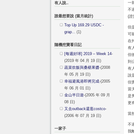
一
有人說..
不
誰最想要說 (當月統計)
(
Top Up 169.29 USDC -
但
grap...
(1)
可
在
隨機挖寶看日記
有
[每週好球] 2019 – Week 14
-
但
(2019 年 04 月 19 日)
到
蔬菜炊飯與桑椹果醬
-(2008
有
年 05 月 19 日)
說
幸福避風港即將完成
-(2005
但
年 06 月 01 日)
當
金山半日遊
-(2005 年 09 月
是
08 日)
更
又去outback還逛costco
-
當
(2006 年 07 月 19 日)
不
一家子
我