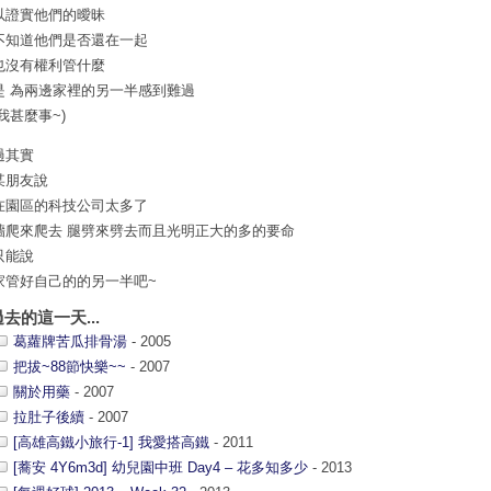
以證實他們的曖昧
不知道他們是否還在一起
也沒有權利管什麼
是 為兩邊家裡的另一半感到難過
我甚麼事~)
過其實
某朋友說
在園區的科技公司太多了
牆爬來爬去 腿劈來劈去而且光明正大的多的要命
只能說
家管好自己的的另一半吧~
過去的這一天...
葛蘿牌苦瓜排骨湯
- 2005
把拔~88節快樂~~
- 2007
關於用藥
- 2007
拉肚子後續
- 2007
[高雄高鐵小旅行-1] 我愛搭高鐵
- 2011
[蕎安 4Y6m3d] 幼兒園中班 Day4 – 花多知多少
- 2013