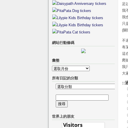
足
我
我
只
(關
不
網站行動條碼
有
這
爬
彙整
我
彙
大
整
所有日記的分類
::
所
有
搜
日
尋
記
關
的
世界上的朋友
鍵
分
字:
類