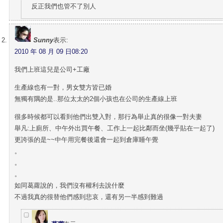
反正我們也管不了別人
Sunny
表示:
2010 年 08 月 09 日08:20
我們上班這兒是公司+工廠
生產線也有一對，男女雙方皆已婚
無獨有隅的是..那位太太的2個小孩也在公司的生產線上班
很多時候都可以看到他們出雙入對，那行為舉止真的很像一對夫妻
舉凡:上廁所、中午外出買午餐、工作上一起比鄰而坐(幾乎貼在一起了)
更誇張的是~~中午用完餐後還會一起到倉庫睡午覺
。
。
。
如同葛蘿說的，我們沒有權利去說什麼
不過我真的很替他們感到悲哀，還有另一半感到難過