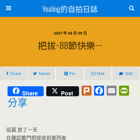
Yealing的自拍日誌
2007 年 08 月 09 日
把拔~88節快樂~~
Share
Tweet
Pin
Mail
SMS
Pl
F
E
Pr
Share
Post
u
ac
m
in
分享
rk
e
ai
tF
b
l
ri
o
e
這篇 放了一天
在確認戴門把拔收到東西後