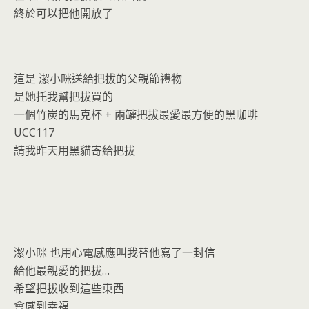
o
n
終於可以把他開放了
k
dl
y
這是 潔小咪送給把拔的父親節禮物
是她托我幫把拔買的
一個竹炭的馬克杯 + 兩罐把拔最愛最方便的黑咖啡
UCC117
請我昨天用黑貓寄給把拔
潔小咪 也用心電感應叫我替他寫了一封信
給他最親愛的把拔…
希望把拔收到這些東西
會感到幸福