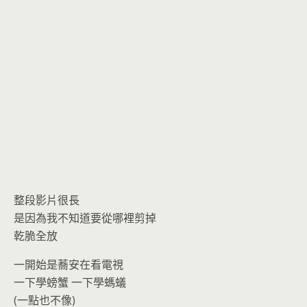
o
n
k
dl
y
整段影片很長
是因為我不知道要從哪裡剪掉
乾脆全放
一開始是蕎安在看電視
一下學螃蟹 一下學螞蟻
(一點也不像)