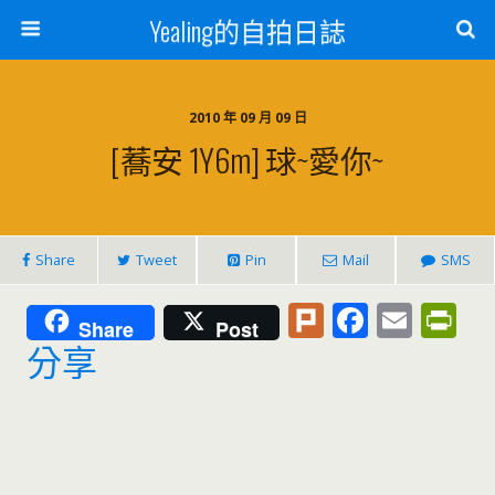
Yealing的自拍日誌
2010 年 09 月 09 日
[蕎安 1Y6m] 球~愛你~
Share
Tweet
Pin
Mail
SMS
Pl
F
E
Pr
Share
Post
u
ac
m
in
分享
rk
e
ai
tF
b
l
ri
o
e