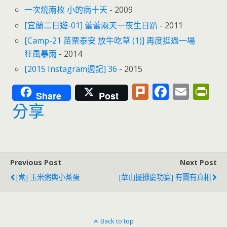
一次燒兩枚 小的病十天
- 2009
[宜蘭二日遊-01] 蕾蕾兩天一夜生日趴
- 2011
[Camp-21 苗栗泰安 放牛吃草 (1)] 再度挺過一場
狂風暴雨
- 2014
[2015 Instagram週記] 36
- 2015
Pl
F
E
Pr
Share
Post
u
ac
m
in
分享
rk
e
ai
tF
b
l
ri
o
e
Previous Post
Next Post
o
n
[煮] 玉米粥與小蒸蛋
[華山擺攤慶功宴] 有圖有真相
k
dl
y
Back to top