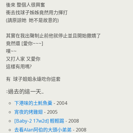
後來 整個人很興奮
衝去找球子姊姊竟然用力揮打
(請原諒她 她不是故意的)
其實在我出聲制止前他就停止並且開始撒嬌了
竟然還 [愛你~~~]
噗~~
又打人家 又愛你
這樣有用嗎?
有 球子姐姐永遠吃你這套
::過去的這一天...
下港味的土魠魚羹
- 2004
宵夜的烤雞翅
- 2005
[Baby-2 17w2d] 輕輕踢
- 2008
去看Alan阿伯的大頭小弟弟
- 2008