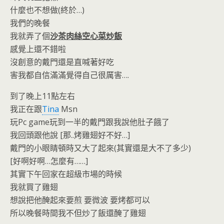
o
n
什麼也不想做(終於…)
k
dl
我們的晚餐
y
我就弄了個
沙茶肉絲空心菜炒飯
感覺上還不錯啦
沒創意的戴門還是直喊著好吃
害我都自信滿滿覺得自己很厲害….
到了晚上11點左右
我正在跟
Tina
Msn
玩Pc game玩到一半的戴門跟我說他肚子餓了
我回頭跟他說 [那..烤雞翅好不好…]
戴門的小眼睛頓時又大了起來(其實還是大不了多少)
[好啊好啊…怎麼有……]
其實下午回家在超級市場的時候
我就買了雞翅
想說把他醃起來要煎 要微波 要烤都可以
所以晚餐時間我不但炒了飯還醃了雞翅