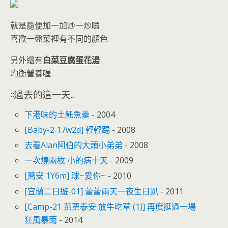
就是隨便加一加炒一炒囉
喜歡一盤菜裡有不同的顏色
另外還有
白菜豆腐蛋花湯
均衡營養喔
::過去的這一天...
下港味的土魠魚羹
- 2004
[Baby-2 17w2d] 輕輕踢
- 2008
去看Alan阿伯的大頭小弟弟
- 2008
一次燒兩枚 小的病十天
- 2009
[蕎安 1Y6m] 球~愛你~
- 2010
[宜蘭二日遊-01] 蕾蕾兩天一夜生日趴
- 2011
[Camp-21 苗栗泰安 放牛吃草 (1)] 再度挺過一場
狂風暴雨
- 2014