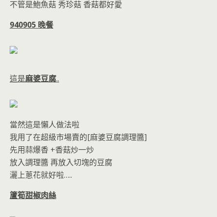
不管是鮑魚菇 秀珍菇 香菇都好愛
940905 晚餐
這是
麻婆豆腐
..
當然這是懶人做法啦
我用了在超級市場賣的[麻婆豆腐調理醬]
先用蒜爆香 +香菇炒一炒
放入調理醬 再放入切塊的豆腐
灑上蔥花就好啦…..
籚筍甜椒肉絲