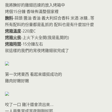
我將醃好的雞翅迅速的放入烤箱中
烤個15分鐘 香味佈滿整個家裡
醃料
-蒜頭 醬油 香油 義大利綜合香料 米酒 冰糖…等
所有配料的份量都是亂抓的 配料也是有什麼加什麼
烤箱溫度
-220度C
烤箱火侯
-上火下火全開(我是亂開的)
烤箱時間
-15分鐘左右
就這樣的我們的宵夜烤雞翅就完成了
第一次烤東西 看起來還挺成功的
雞肉好嫩好嫩
咬了一口 雞汁還會流出來….
一人兩隻當成宵夜剛剛好耶……