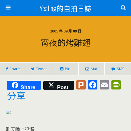
Yealing的自拍日誌
2005 年 09 月 09 日
宵夜的烤雞翅
Share
Tweet
Pin
Mail
SMS
Pl
F
E
Pr
Share
Post
u
ac
m
in
分享
rk
e
ai
tF
b
l
ri
o
e
昨天晚上犯懶