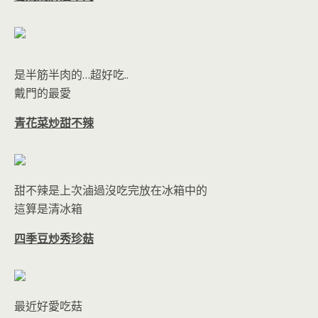
是半筋半肉的…超好吃..
戴門的最愛
青花菜炒甜不辣
甜不辣是上次滷過沒吃完放在冰箱中的
這算是清冰箱
四季豆炒秀珍菇
最近好愛吃菇