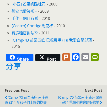
[小匹] 芒果奶酪吐司
- 2008
蕎安也愛笑啦~
- 2009
手作十個月有感
- 2010
[Costco] Contigo馬克杯
- 2010
有這種密封法??
- 2011
[Camp-43 苗栗五峰 巴棍農場 (1)] 我愛白蘭部落
-
2015
Pl
F
E
Pr
Share
Post
u
ac
m
in
分享
rk
e
ai
tF
b
l
ri
o
e
Previous Post
Next Post
o
n
[Camp-75 苗栗南庄 南庄露
[Camp-75 苗栗南庄 南庄露露
k
dl
露 (2) ] 令孩子們上癮的樹攀
(完) ] 爸媽小約會的好營地