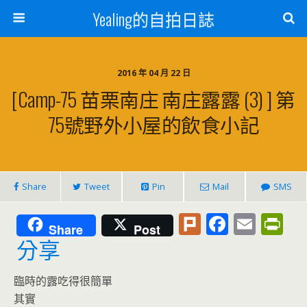
Yealing的自拍日誌
2016 年 04 月 22 日
[Camp-75 苗栗南庄 南庄露露 (3) ] 第
75號野外小屋的飲食小記
Share
Tweet
Pin
Mail
SMS
Pl
F
E
Pr
Share
Post
u
ac
m
in
分享
rk
e
ai
tF
臨時的露吃得很簡單
b
l
ri
其實