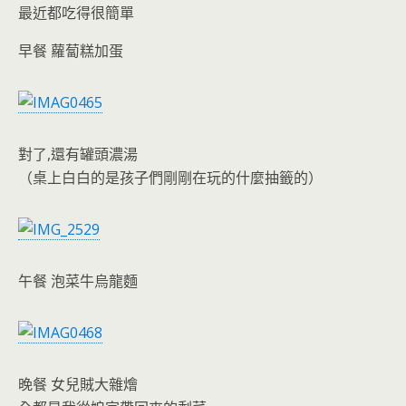
o
e
最近都吃得很簡單
o
n
早餐 蘿蔔糕加蛋
k
dl
y
對了,還有罐頭濃湯
（桌上白白的是孩子們剛剛在玩的什麼抽籤的）
午餐 泡菜牛烏龍麵
晚餐 女兒賊大雜燴