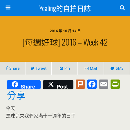
Yealing的自拍日誌
2016 年 10 月 14 日
[每週好球] 2016 – Week 42
Share
Tweet
Pin
Mail
SMS
Pl
F
E
Pr
Share
Post
u
ac
m
in
分享
rk
e
ai
tF
今天
b
l
ri
是球兒來我們家滿十一週年的日子
o
e