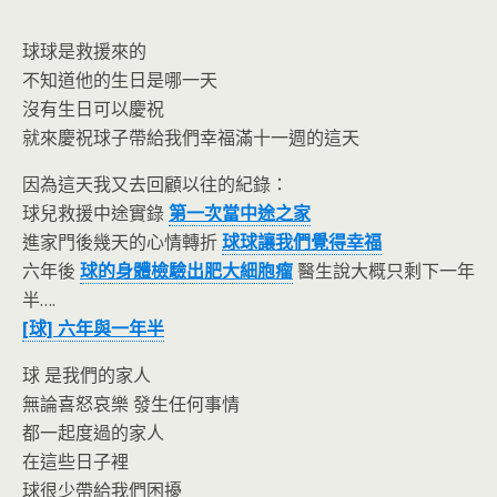
o
n
k
dl
球球是救援來的
y
不知道他的生日是哪一天
沒有生日可以慶祝
就來慶祝球子帶給我們幸福滿十一週的這天
因為這天我又去回顧以往的紀錄：
球兒救援中途實錄
第一次當中途之家
進家門後幾天的心情轉折
球球讓我們覺得幸福
六年後
球的身體檢驗出肥大細胞瘤
醫生說大概只剩下一年
半….
[球] 六年與一年半
球 是我們的家人
無論喜怒哀樂 發生任何事情
都一起度過的家人
在這些日子裡
球很少帶給我們困擾