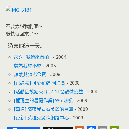
o
n
k
dl
y
不要太想我們唷～
很快就回來了～
::過去的這一天...
來喜~我們來自拍~
- 2004
舅媽我棒不棒
- 2005
無敵雙辣老公寶
- 2008
[已送養] 可愛花貓 阿湯哥
- 2008
[活動因故結束] 用7-11點數做公益
- 2008
[插班生的暑假作業] W6-味道
- 2009
[串連] 請帶我看看美麗的台灣
- 2009
[更新] 莫拉克災情網路中心
- 2009