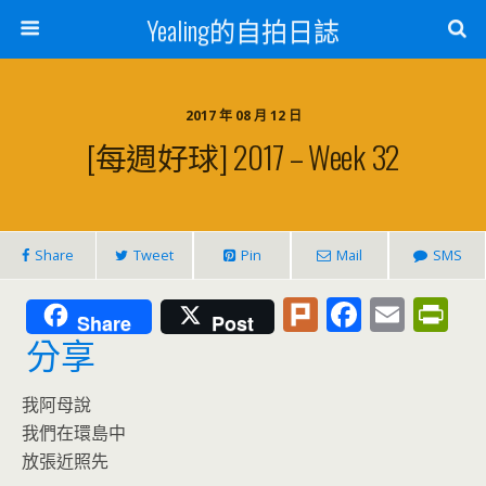
Yealing的自拍日誌
2017 年 08 月 12 日
[每週好球] 2017 – Week 32
Share
Tweet
Pin
Mail
SMS
Pl
F
E
Pr
Share
Post
u
ac
m
in
分享
rk
e
ai
tF
我阿母說
b
l
ri
我們在環島中
o
e
放張近照先