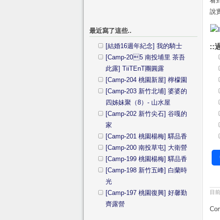
看
說
最近寫了這些..
[結婚16週年紀念] 我的騎士
::
[Camp-205 南投埔里 茶吾
此露] TiiTEnT團圓露
[Camp-204 桃園新屋] 檸檬園
[Camp-203 新竹北埔] 婆婆的
四姊妹聚（8）- 山水屋
[Camp-202 新竹尖石] 谷嘎的
家
[Camp-201 桃園楊梅] 驛品香
[Camp-200 南投草屯] 大衛營
[Camp-199 桃園楊梅] 驛品香
[Camp-198 新竹五峰] 白蘭時
光
[Camp-197 桃園復興] 好馨勤
目
齊露營
Com