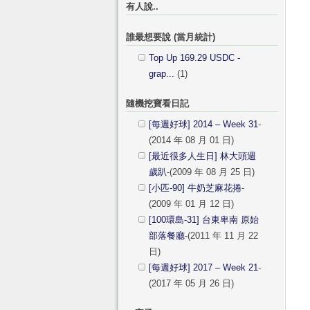
有人說..
誰最想要說 (當月統計)
Top Up 169.29 USDC -
grap...
(1)
隨機挖寶看日記
[每週好球] 2014 – Week 31
-
(2014 年 08 月 01 日)
[最近很多人生日] 林大頭週
歲趴
-(2009 年 08 月 25 日)
[小匹-90] 牛奶芝麻花捲
-
(2009 年 01 月 12 日)
[100環島-31] 台東卑南 原始
部落餐廳
-(2011 年 11 月 22
日)
[每週好球] 2017 – Week 21
-
(2017 年 05 月 26 日)