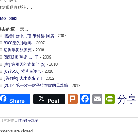
到他們這樣
實話眼眶有點熱……
過去的這一天...
[協尋] 台中北屯-米格魯 阿搞
- 2007
8000元的冰咖啡
- 2007
切到手與娘家菜
- 2008
[潔咪] 吃芭樂......子
- 2009
[煮] 這兩天的青菜們 (5)
- 2010
[奶皂-58] 紫草修護皂
- 2010
[我們家] 大木桌來了!!
- 2012
[2012] 第一次一家子待在家的母親節
- 2012
Plurk
Facebook
Email
Print
分享
Share
Post
前沒有迴響
[狗子] 林球子
ments are closed.