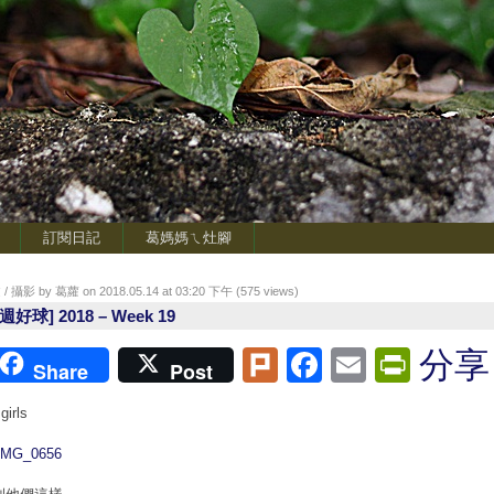
訂閱日記
葛媽媽ㄟ灶腳
/ 攝影 by 葛蘿 on 2018.05.14 at 03:20 下午 (
575
views)
週好球] 2018 – Week 19
Plurk
Facebook
Email
Print
分享
Share
Post
girls