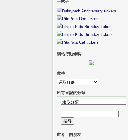
一家子
網站行動條碼
彙整
彙
整
所有日記的分類
所
有
搜
日
尋
記
關
的
世界上的朋友
鍵
分