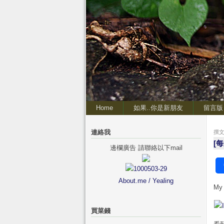
Home
如果..你是新朋友
留言版
連絡我
撰文 
[每
邊欄廣告 請聯絡以下mail
About.me / Yealing
My 
買菜錢