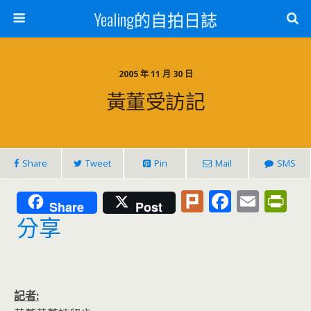
Yealing的自拍日誌
2005 年 11 月 30 日
黃董受訪記
Share
Tweet
Pin
Mail
SMS
Pl
F
E
Pr
Share
Post
u
ac
m
in
分享
rk
e
ai
tF
b
l
ri
o
e
記者: