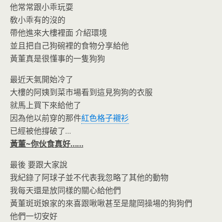
他常常跟小乖玩耍
敎小乖有的沒的
帶他進來大樓裡面 介紹環境
並且把自己狗碗裡的食物分享給他
黃董真是很懂事的一隻狗狗
最近天氣開始冷了
大樓的阿姨到菜市場看到這見狗狗的衣服
就馬上買下來給他了
因為他以前穿的那件
紅色格子襯衫
已經被他撐破了…
黃董~你伙食真好……
最後 要跟大家說
我紀錄了阿球子並不代表我忽略了其他的動物
我每天還是放同樣的關心給他們
黃董斑斑娘家的來喜跟啾啾甚至是龍岡操場的狗狗們
他們一切安好