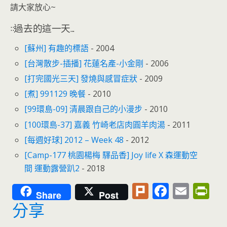
請大家放心~
::過去的這一天...
[蘇州] 有趣的標語
- 2004
[台灣散步-插播] 花蓮名產-小金剛
- 2006
[打完國光三天] 發燒與感冒症狀
- 2009
[煮] 991129 晚餐
- 2010
[99環島-09] 清晨跟自己的小漫步
- 2010
[100環島-37] 嘉義 竹崎老店肉圓羊肉湯
- 2011
[每週好球] 2012 – Week 48
- 2012
[Camp-177 桃園楊梅 驛品香] Joy life X 森運動空
間 運動露營趴2
- 2018
Pl
F
E
Pr
Share
Post
u
ac
m
in
分享
rk
e
ai
tF