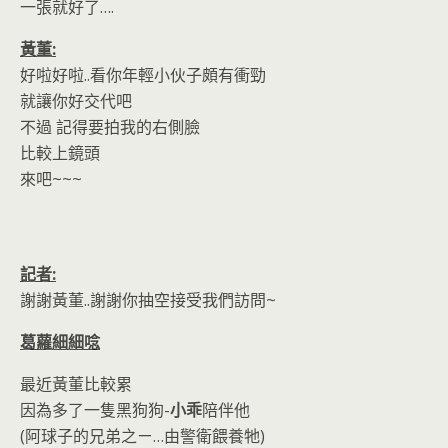
一張就好了….
黃董:
好啦好啦..看你年輕小伙子頗有衝勁
就讓你好交代吧
不過 記得要拍我的右側臉
比較上鏡頭
來吧~~~
記者:
謝謝黃董..謝謝你抽空接受我們訪問~
葛蘿細細唸
最近黃董比較累
因為多了一隻黑狗狗-
小乖
陪伴他
(阿球子的兄弟之ㄧ…由警衛餵養牠)