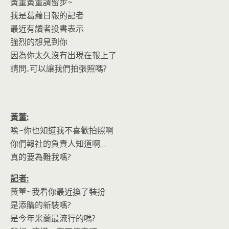
o
n
黃董黃董請留步~
k
dl
我是葛蘿日報的記者
y
最近有讀者投書表示
強烈的想見到你
因為你太久沒有出現在報上了
請問..可以讓我們拍張照嗎?
黃董:
唉~你也知道我不喜歡拍照啊
你們報社的負責人知道啊…
真的要為難我嗎?
記者:
黃董~我看你最近換了裝扮
是添購的新裝嗎?
是今年米蘭最流行的嗎?