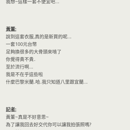
我想~這樣一套不便宜吧….
黃董:
說到這套衣服,真的是新買的呢….
一套100元台幣
足夠換很多的大骨頭來啃了
你覺得貴不貴..
至於流行啊….
我是不在乎這些啦
什麼巴黎米蘭..哈..我只知道八里跟宜蘭….
記者:
黃董~真是不好意思~
為了讓我回去好交代你可以讓我拍張照嗎?