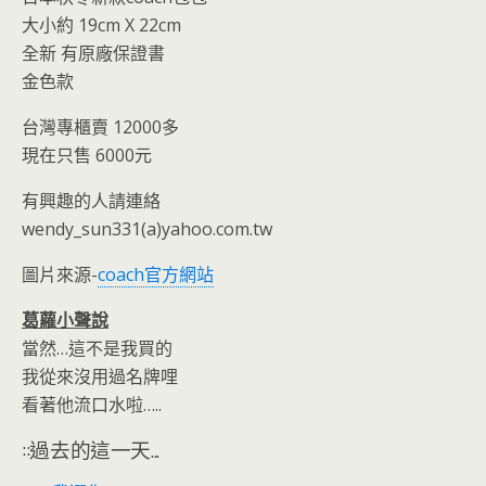
o
n
大小約 19cm X 22cm
k
dl
全新 有原廠保證書
y
金色款
台灣專櫃賣 12000多
現在只售 6000元
有興趣的人請連絡
wendy_sun331(a)yahoo.com.tw
圖片來源-
coach官方網站
葛蘿小聲說
當然…這不是我買的
我從來沒用過名牌哩
看著他流口水啦…..
::過去的這一天...