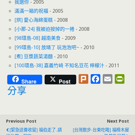
我選你
- 2005
滿滿一箱的祝福
- 2005
[烘] 愛心海綿蛋糕
- 2008
[小那-24] 我被迫按掉的一捲
- 2008
[98環島-08] 越南美食
- 2009
[99環島-10] 放晴了 玩泡泡吧~
- 2010
[煮] 豆漿蔬菜湯麵
- 2010
[100環島-38] 嘉義竹崎 不知名豆花 檸檬汁
- 2011
Pl
F
E
Pr
Share
Post
u
ac
m
in
分享
rk
e
ai
tF
b
l
ri
o
e
Previous Post
Next Post
o
n
[緊急送養收留] 福伯走了..請
[台灣散步-台東吃喝] 福樟木屋