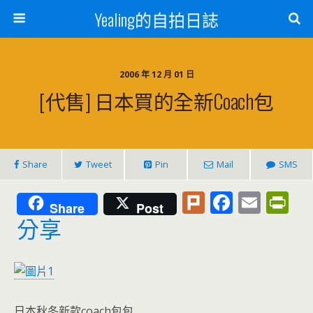
Yealing的自拍日誌
2006 年 12 月 01 日
[代售] 日本買的全新coach包
Share
Tweet
Pin
Mail
SMS
Pl
F
E
Pr
Share
Post
u
ac
m
in
分享
rk
e
ai
tF
b
l
ri
o
e
日本秋冬新款coach包包