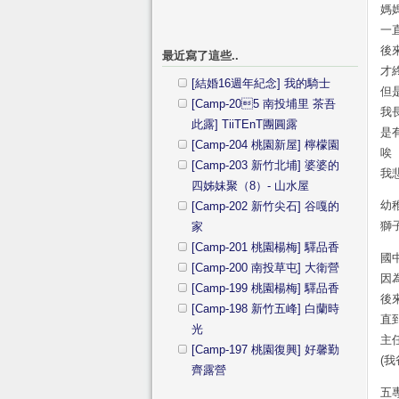
媽
一
後
最近寫了這些..
才
[結婚16週年紀念] 我的騎士
但
[Camp-205 南投埔里 茶吾
我
此露] TiiTEnT團圓露
是
[Camp-204 桃園新屋] 檸檬園
唉
[Camp-203 新竹北埔] 婆婆的
我
四姊妹聚（8）- 山水屋
幼
[Camp-202 新竹尖石] 谷嘎的
獅
家
[Camp-201 桃園楊梅] 驛品香
國
[Camp-200 南投草屯] 大衛營
因
[Camp-199 桃園楊梅] 驛品香
後
[Camp-198 新竹五峰] 白蘭時
直
光
主
[Camp-197 桃園復興] 好馨勤
(
齊露營
五