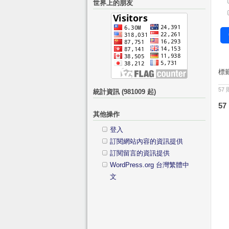
世界上的朋友
鍵
分
字:
類
標
57
統計資訊 (981009 起)
57
其他操作
登入
訂閱網站內容的資訊提供
訂閱留言的資訊提供
WordPress.org 台灣繁體中
文