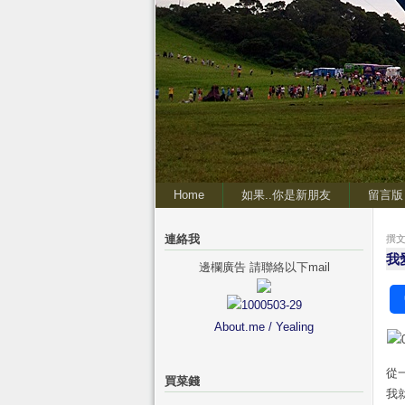
Home
如果..你是新朋友
留言版
連絡我
撰文 
我
邊欄廣告 請聯絡以下mail
About.me / Yealing
從
買菜錢
我