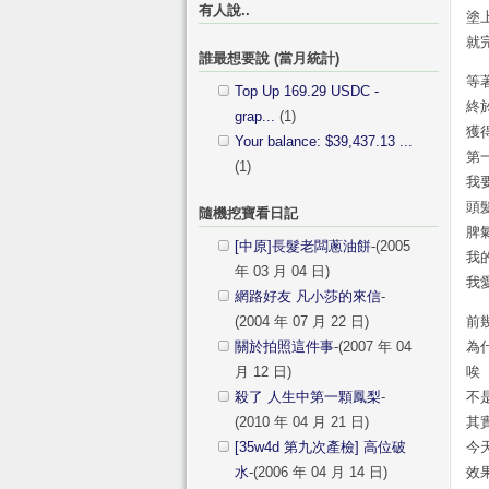
有人說..
塗
就
誰最想要說 (當月統計)
等
Top Up 169.29 USDC -
終
grap...
(1)
獲
Your balance: $39,437.13 ...
第
(1)
我
頭
隨機挖寶看日記
脾
[中原]長髮老闆蔥油餅
-(2005
我
年 03 月 04 日)
我
網路好友 凡小莎的來信
-
(2004 年 07 月 22 日)
前
關於拍照這件事
-(2007 年 04
為
月 12 日)
唉
殺了 人生中第一顆鳳梨
-
不
(2010 年 04 月 21 日)
其
[35w4d 第九次產檢] 高位破
今
水
-(2006 年 04 月 14 日)
效