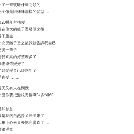
上了一些髮雕什麼之類的
完全像是阿妹妹那樣的髮型….
著20幾年的捲髮
於在偉大的離子燙發明之後
得了重生……
一次燙離子燙之後我就告訴我自己
要燙一輩子……..
髮變直真的好整理多了
氣也連帶變好了
的頭髮變直已經兩年了
愛直髮……..
幾天又有人在問我
什麼你要把髮根燙捲啊^#@^@%
是我願意
實是我的自然捲又長出來了…
天狠下心來又去把它燙直了….
果很滿意