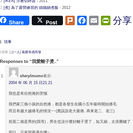
[IKEA] 洋蔥切碎器
- 2011
[煮] 為了露營練習的 鑄鐵鍋煮飯
- 2012
Plurk
Facebook
Email
Print
分享
Share
Post
籤:
瑣事
 則迴響
[一人] 葛蘿有感而發
 Responses to “我愛離子燙..”
sherylmomo
表示:
2004 年 06 月 15 日21:21
我也是有自然捲的苦惱
我們家三個小孩的自然捲，都是各發生在國小五年級時開始捲毛
而且有越大越捲毛的情況~~(應該說老大最捲..再來老二、老三)
前面二個是男的(我哥)，男生也沒什麼好離子燙了，短又細，太浪費錢了
所以，只有我最適合嘍~