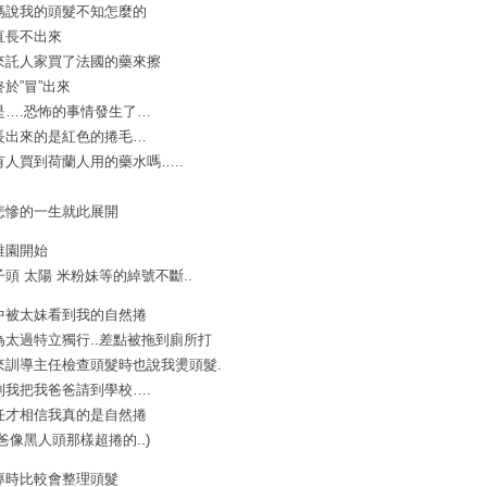
媽說我的頭髮不知怎麼的
直長不出來
來託人家買了法國的藥來擦
終於”冒”出來
是….恐怖的事情發生了…
長出來的是紅色的捲毛…
有人買到荷蘭人用的藥水嗎…..
悲慘的一生就此展開
稚園開始
子頭 太陽 米粉妹等的綽號不斷..
中被太妹看到我的自然捲
為太過特立獨行..差點被拖到廁所打
來訓導主任檢查頭髮時也說我燙頭髮.
到我把我爸爸請到學校….
任才相信我真的是自然捲
我爸像黑人頭那樣超捲的..)
專時比較會整理頭髮