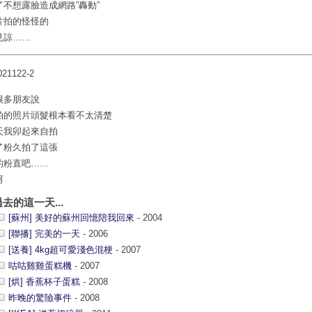
了不想露臉造成網路”轟動”
片拍的怪怪的
見諒……
很多朋友說
拍的照片頭髮根本看不太清楚
天我卯起來自拍
了粉久拍了這張
的粉直吧……
呵
過去的這一天...
[蘇州] 美好的蘇州回憶陪我回來
- 2004
[聯播] 完美的一天
- 2006
[送養] 4kg超可愛淺色混梗
- 2007
咕咕雞雞蛋糕機
- 2007
[烘] 香蕉杯子蛋糕
- 2008
昨晚的驚險事件
- 2008