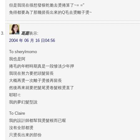
但是我現在很想發狠乾脆去燙捲算了~= ="
免得都要為了那幾搓長出來的Q毛去燙離子燙~
葛蘿
表示:
2004 年 06 月 16 日04:56
To sherylmomo
我也是阿
捲毛的年輕時期真是一段慘淡少年押
我現在努力要把頭髮留長
大概再燙一次離子燙後再留長
然後再來就要把髮尾燙卷髮根燙直了
耶耶ㄝ
我的夢幻髮型說
To Claire
我的設計師都幫我燙髮根而已喔
沒有全部都燙
只燙長出來的部份