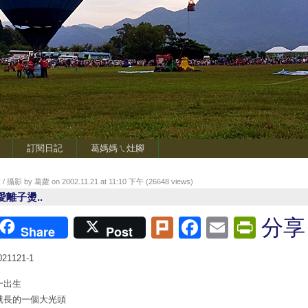
訂閱日記
葛媽媽ㄟ灶腳
/ 攝影 by 葛蘿 on 2002.11.21 at 11:10 下午 (
26648
views)
愛離子燙..
Plurk
Facebook
Email
Print
分享
Share
Post
一出生
就長的一個大光頭