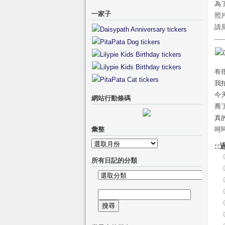
為
一家子
照
請
有
我
今
網站行動條碼
喬
真
彙整
呵
彙
::
整
所有日記的分類
所
有
搜
日
尋
記
關
的