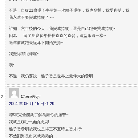
不過，自從21歲燙了生平第一次離子燙後，我也發誓，我愛直髮，我
我永遠不要變成捲髮了~~
誰知，六年後的今天，我變成捲髮，還是自己跑去燙成捲髮~
因為…..留了那麼多年長長直直的直髮，造型永遠一樣~
過年前就跑去從耳下開始燙捲~
我覺得都很棒喔~
噗~
不過，我仍要說，離子燙是世界上最偉大的發明
Claire
表示:
2004 年 06 月 15 日21:29
嗯!我完全能夠了解葛羅你的痛苦~
我就是Q毛一族的成員!
離子燙發明後我也是得三不五時去燙才行~
不然劉海長出來就捲捲的…