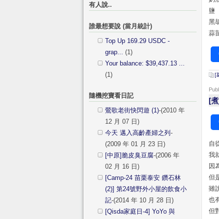
有人說..
鹽
黑
誰最想要說 (當月統計)
蒜
Top Up 169.29 USDC -
grap...
(1)
Your balance: $39,437.13 ...
(1)
[
Pub
隨機挖寶看日記
[
鶯歌老街快閃遊 (1)
-(2010 年
12 月 07 日)
今天 邁入高齡產婦之列
-
自
(2009 年 01 月 23 日)
我
[中原]脆皮臭豆腐
-(2006 年
因
02 月 16 日)
但
[Camp-24 苗栗泰安 鑽石林
雖
(2)] 第24號野外小屋的飲食小
也
記
-(2014 年 10 月 28 日)
但
[Qisda家庭日-4] YoYo 與