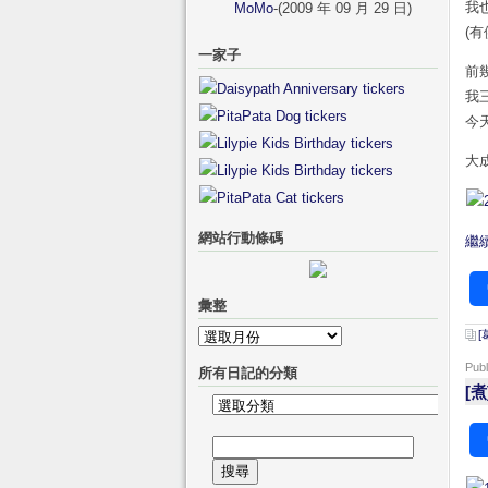
我
MoMo
-(2009 年 09 月 29 日)
(
一家子
前
我
今
大成
網站行動條碼
繼續
彙整
[
彙
整
Pub
所有日記的分類
[煮
所
有
搜
日
尋
記