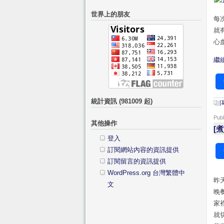
關
的
世界上的朋友
鍵
每
分
字:
就
類
心
繼續
統計資訊 (981009 起)
[
Pub
其他操作
[
登入
訂閱網站內容的資訊提供
訂閱留言的資訊提供
WordPress.org 台灣繁體中
昨
文
晚
家
就