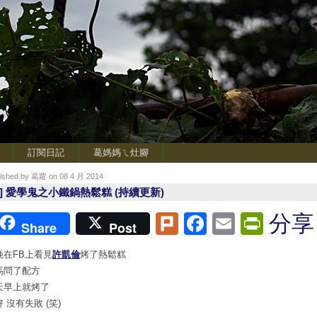
訂閱日記
葛媽媽ㄟ灶腳
lished by 葛蘿 on 08 4 月 2014
烘] 愛學鬼之小鐵鍋熱鬆糕 (持續更新)
Plurk
Facebook
Email
Print
分享
Share
Post
晚在FB上看見
許凱倫
烤了熱鬆糕
馬問了配方
天早上就烤了
 沒有失敗 (笑)