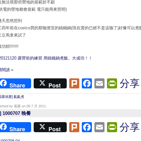
也無法視那些營地的規範於不顧
有供電的營地都會規範 電只能用來照明)
幾天忽然想到
三四年前在costco買的那咖便宜的鑄鐵鍋(現在賣的已經不是這咖了)好像可以煮
天立馬拿來試了
功耶!!!!!!!
閱讀 »
Plurk
Facebook
Email
Print
分享
Share
Post
葛蘿就愛] 亂亂煮
lished by 葛蘿 on 08 7 月 2011
] 1000707 晚餐
Plurk
Facebook
Email
Print
分享
Share
Post