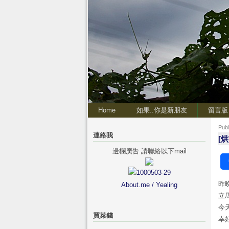
Home
如果..你是新朋友
留言版
Pub
連絡我
[
邊欄廣告 請聯絡以下mail
昨
About.me / Yealing
立
今
買菜錢
幸好