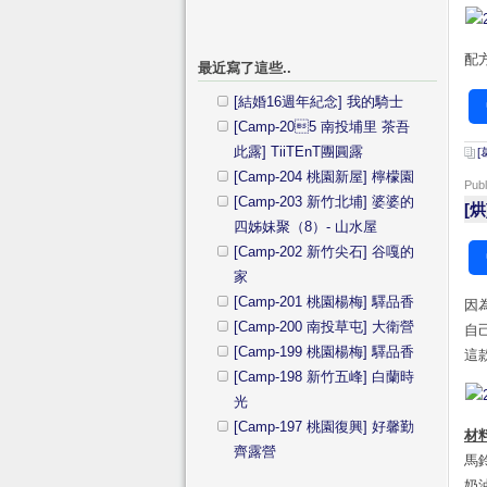
配
最近寫了這些..
[結婚16週年紀念] 我的騎士
[Camp-205 南投埔里 茶吾
此露] TiiTEnT團圓露
[
[Camp-204 桃園新屋] 檸檬園
Pub
[Camp-203 新竹北埔] 婆婆的
[
四姊妹聚（8）- 山水屋
[Camp-202 新竹尖石] 谷嘎的
家
[Camp-201 桃園楊梅] 驛品香
因
[Camp-200 南投草屯] 大衛營
自己
[Camp-199 桃園楊梅] 驛品香
這
[Camp-198 新竹五峰] 白蘭時
光
[Camp-197 桃園復興] 好馨勤
材料
齊露營
馬
奶