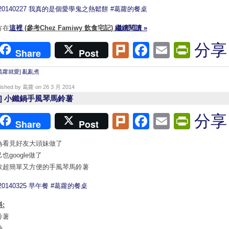
方在
這裡
(參考Chez Famiwy 飲食宅記)
繼續閱讀 »
Plurk
Facebook
Email
Print
分享
Share
Post
葛蘿就愛] 亂亂煮
lished by 葛蘿 on 26 3 月 2014
烘] 小鐵鍋手風琴馬鈴薯
Plurk
Facebook
Email
Print
分享
Share
Post
為看見好友大頭妹做了
也google做了
款超簡單又方便的手風琴馬鈴薯
:
鈴薯
油