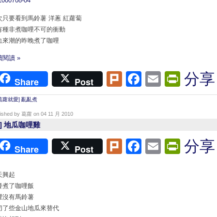
次只要看到馬鈴薯 洋蔥 紅蘿蔔
有種非煮咖哩不可的衝動
血來潮的昨晚煮了咖哩
閱讀 »
Plurk
Facebook
Email
Print
分享
Share
Post
葛蘿就愛] 亂亂煮
lished by 葛蘿 on 04 11 月 2010
煮] 地瓜咖哩雞
Plurk
Facebook
Email
Print
分享
Share
Post
天興起
餐煮了咖哩飯
裡沒有馬鈴薯
切了些金山地瓜來替代