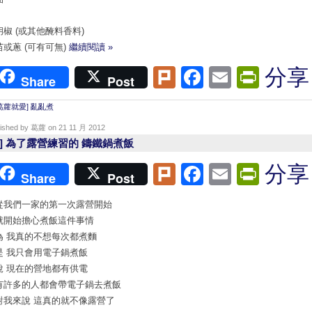
胡椒 (或其他醃料香料)
苗或蔥 (可有可無)
繼續閱讀 »
Plurk
Facebook
Email
Print
分享
Share
Post
葛蘿就愛] 亂亂煮
lished by 葛蘿 on 21 11 月 2012
煮] 為了露營練習的 鑄鐵鍋煮飯
Plurk
Facebook
Email
Print
分享
Share
Post
從我們一家的第一次露營開始
就開始擔心煮飯這件事情
為 我真的不想每次都煮麵
是 我只會用電子鍋煮飯
說 現在的營地都有供電
有許多的人都會帶電子鍋去煮飯
對我來說 這真的就不像露營了