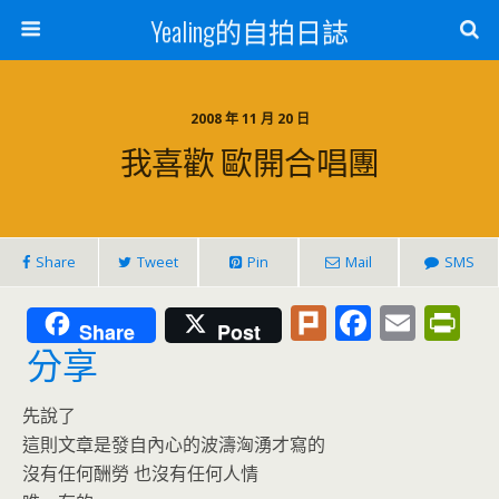
Yealing的自拍日誌
2008 年 11 月 20 日
我喜歡 歐開合唱團
Share
Tweet
Pin
Mail
SMS
Pl
F
E
Pr
Share
Post
u
ac
m
in
分享
rk
e
ai
tF
先說了
b
l
ri
這則文章是發自內心的波濤洶湧才寫的
o
e
沒有任何酬勞 也沒有任何人情