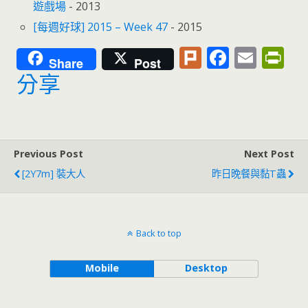
遊戲場
- 2013
[每週好球] 2015 – Week 47
- 2015
Pl
F
E
Pr
Share
Post
u
ac
m
in
分享
rk
e
ai
tF
b
l
ri
o
e
Previous Post
Next Post
o
n
[2Y7m] 裝大人
昨日晚餐與黏T蟲
k
dl
y
Back to top
Mobile
Desktop