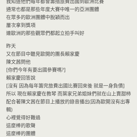
我知道他們每年都會籌措旅費出國到歐洲比賽
通常也都是那些年度大賽中唯一的亞洲團體
在眾多的歐洲團體中脫穎而出
屢次拿到獎項
連歐洲的那些觀眾們都起立拍手叫好
昨天
又在節目中聽見歐開的團長賴家慶
陳文茜問他
[你們今年有要出國參賽嗎?]
賴家慶回答說
[沒有 因為每年籌完旅費出國比賽回來後 就是一身負債]
所以 現在賴家慶在教琴 而葉家兄弟姐妹們就在山上賣甜柿
配合著陳文茜在節目上播放的錄音播出(因為歐開沒有出專
輯)
心裡覺得好難過
這麼棒的歌聲
這麼棒的團體