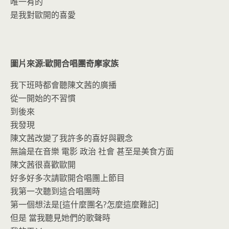
o
n
唯一有的
k
dl
是我對歐開的喜愛
y
圖片來源:歐開合唱團奇摩家族
我下班時都會聽陳文茜的廣播
從一開始的不習慣
到後來
我發現
陳文茜改變了我許多的喜好與觀念
無論是在音樂 電影 政治 社會 甚至是美食方面
陳文茜很喜歡歐開
好多好多次請歐開合唱團上節目
我第一次聽到這合唱團時
第一個想法是[這什麼團名?怎麼這麼難記]
但是 當我聽見她們的歌聲時