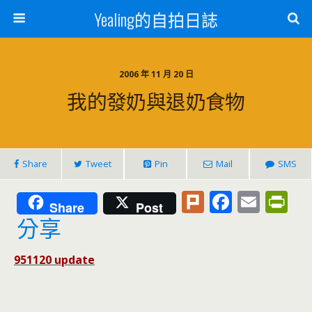
Yealing的自拍日誌
2006 年 11 月 20 日
我的發奶與退奶食物
Share
Tweet
Pin
Mail
SMS
Pl
F
E
Pr
Share
Post
u
ac
m
in
分享
rk
e
ai
tF
951120 update
b
l
ri
o
e