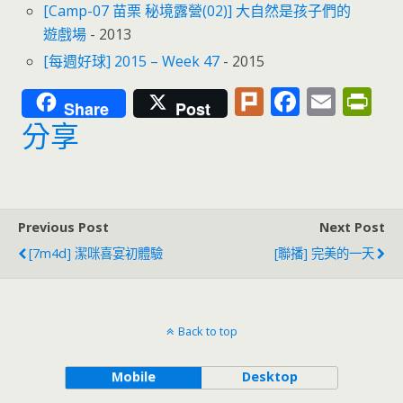
[Camp-07 苗栗 秘境露營(02)] 大自然是孩子們的
遊戲場
- 2013
[每週好球] 2015 – Week 47
- 2015
Pl
F
E
Pr
Share
Post
u
ac
m
in
分享
rk
e
ai
tF
b
l
ri
o
e
Previous Post
Next Post
o
n
[7m4d] 潔咪喜宴初體驗
[聯播] 完美的一天
k
dl
y
Back to top
Mobile
Desktop