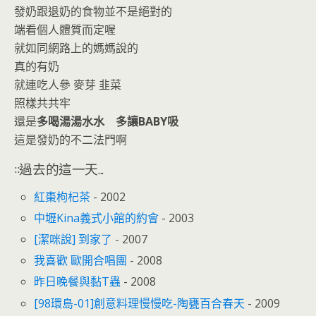
發奶跟退奶的食物並不是絕對的
端看個人體質而定喔
就如同網路上的媽媽說的
真的有奶
就連吃人參 麥芽 韭菜
照樣共共牢
還是
多喝湯湯水水 多讓BABY吸
這是發奶的不二法門啊
::過去的這一天...
紅棗枸杞茶
- 2002
中壢Kina義式小館的約會
- 2003
[潔咪說] 到家了
- 2007
我喜歡 歐開合唱團
- 2008
昨日晚餐與黏T蟲
- 2008
[98環島-01]創意料理慢慢吃-陶甕百合春天
- 2009