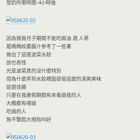
發奶所需時間-4小時後
因為我做月子期間不能吃麻油 酒 人蔘
葛媽媽絞盡腦汁參考了一些書
做出了這道波菜水餃
說也奇怪
光是波菜真的沒什麼特別
但為什麼弄到水餃裡面卻是這麼的清爽美味
這道佳餚
只要在我產假期間有來看過我的人
大概都有嚐過
吃過的人
無不豎起大拇指叫好