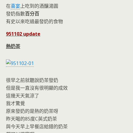
o
n
在
喜宴
上吃到的酒釀湯圓
k
dl
發奶指數
百分百
y
有史以來吃過最發奶的食物
951102 update
熱奶茶
很早之前就聽說奶茶發奶
但是我一直沒有很明顯的成效
這幾天天氣涼了
我才驚覺
原來發奶的是熱的奶茶呀
昨天喝的85度C英式奶茶
與今天早上早餐店給錯的奶茶