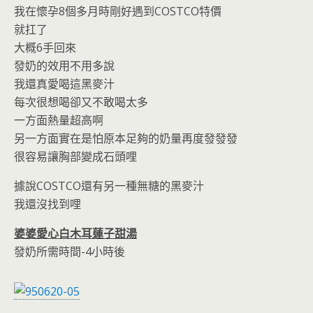
我在懷孕8個多月時剛好遇到COSTCO特價
就扛了
大概6手回來
發奶的效用不用多說
我還真愛喝這黑麥汁
每次很想喝卻又不敢喝太多
一方面熱量超高啊
另一方面實在是怕原本足夠的奶量再度發發發
很容易讓胸部變成石頭哩
據說COSTCO還有另一種無糖的黑麥汁
我還沒找到哩
婆婆愛心白木耳蓮子甜湯
發奶所需時間-4小時後