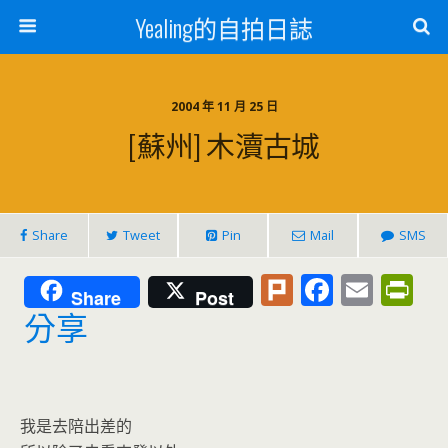
Yealing的自拍日誌
2004 年 11 月 25 日
[蘇州] 木瀆古城
Share
Tweet
Pin
Mail
SMS
Pl
F
E
Pr
Share
Post
u
ac
m
in
分享
rk
e
ai
tF
b
l
ri
o
e
我是去陪出差的