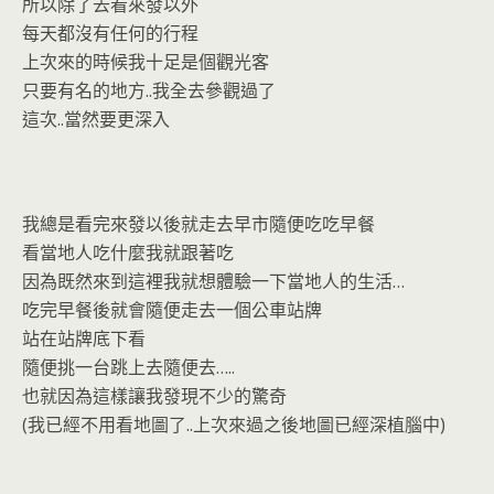
o
n
所以除了去看來發以外
k
dl
每天都沒有任何的行程
y
上次來的時候我十足是個觀光客
只要有名的地方..我全去參觀過了
這次..當然要更深入
我總是看完來發以後就走去早市隨便吃吃早餐
看當地人吃什麼我就跟著吃
因為既然來到這裡我就想體驗一下當地人的生活…
吃完早餐後就會隨便走去一個公車站牌
站在站牌底下看
隨便挑一台跳上去隨便去…..
也就因為這樣讓我發現不少的驚奇
(我已經不用看地圖了..上次來過之後地圖已經深植腦中)