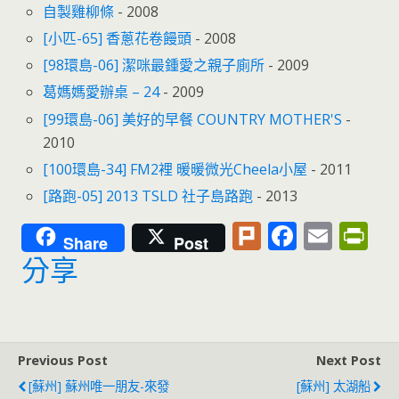
自製雞柳條
- 2008
[小匹-65] 香蔥花卷饅頭
- 2008
[98環島-06] 潔咪最鍾愛之親子廁所
- 2009
葛媽媽愛辦桌 – 24
- 2009
[99環島-06] 美好的早餐 COUNTRY MOTHER'S
-
2010
[100環島-34] FM2裡 暖暖微光Cheela小屋
- 2011
[路跑-05] 2013 TSLD 社子島路跑
- 2013
Pl
F
E
Pr
Share
Post
u
ac
m
in
分享
rk
e
ai
tF
b
l
ri
o
e
Previous Post
Next Post
o
n
[蘇州] 蘇州唯一朋友-來發
[蘇州] 太湖船