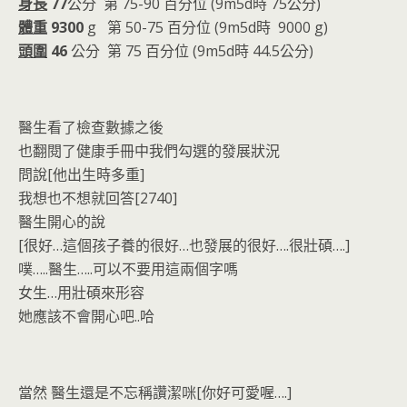
身長
77
公分 第 75-90 百分位 (9m5d時 75公分)
體重
9300
g 第 50-75 百分位 (9m5d時 9000 g)
頭圍
46
公分 第 75 百分位 (9m5d時 44.5公分)
醫生看了檢查數據之後
也翻閱了健康手冊中我們勾選的發展狀況
問說[他出生時多重]
我想也不想就回答[2740]
醫生開心的說
[很好…這個孩子養的很好…也發展的很好….很壯碩….]
噗…..醫生…..可以不要用這兩個字嗎
女生…用壯碩來形容
她應該不會開心吧..哈
當然 醫生還是不忘稱讚潔咪[你好可愛喔….]