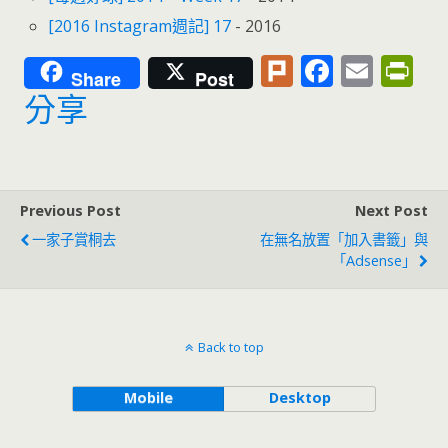
[2016 Instagram週記] 17
- 2016
Pl
F
E
Pr
Share
Post
u
ac
m
in
分享
rk
e
ai
tF
b
l
ri
o
e
Previous Post
Next Post
o
n
一家子賞桐去
在無名放置「加入書籤」與
k
dl
「Adsense」
y
Back to top
Mobile
Desktop