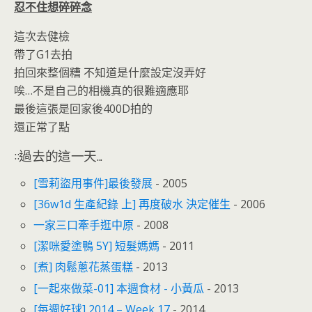
忍不住想碎碎念
這次去健檢
帶了G1去拍
拍回來整個糟 不知道是什麼設定沒弄好
唉…不是自己的相機真的很難適應耶
最後這張是回家後400D拍的
還正常了點
::過去的這一天...
[雪莉盜用事件]最後發展
- 2005
[36w1d 生產紀錄 上] 再度破水 決定催生
- 2006
一家三口牽手逛中原
- 2008
[潔咪愛塗鴨 5Y] 短髮媽媽
- 2011
[煮] 肉鬆蔥花蒸蛋糕
- 2013
[一起來做菜-01] 本週食材 - 小黃瓜
- 2013
[每週好球] 2014 – Week 17
- 2014