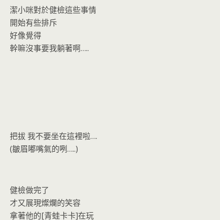
o
n
潔小咪對於健檢這些事情
k
dl
開始有些排斥
y
好像覺得
幹嘛沒事要我躺著啊…..
把拔 我不要坐在這裡啦….
(皺眉嘟嘴氣的咧…..)
健檢做完了
才又展現燦爛的笑容
拿著他的[青蛙卡卡]在玩