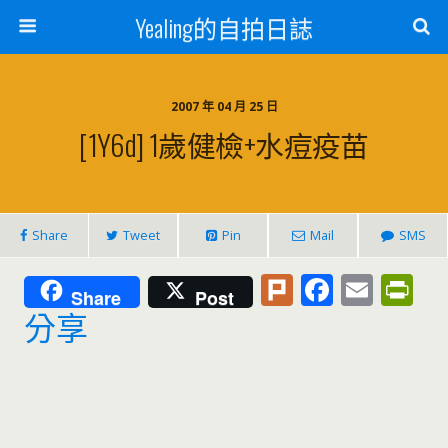
Yealing的自拍日誌
2007 年 04 月 25 日
[1Y6d] 1歲健檢+水痘疫苗
Share
Tweet
Pin
Mail
SMS
Pl
F
E
Pr
Share
Post
u
ac
m
in
分享
rk
e
ai
tF
b
l
ri
o
e