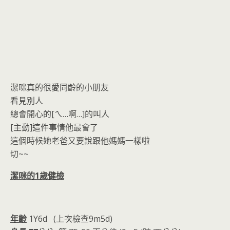
潔咪真的很愛同齡的小朋友
看見別人
總會開心的[ㄟ…啊…]的叫人
[主動]這件事情他最會了
這個時候她老爸又要說跟他媽媽一樣啦
切~~
潔咪的1歲健檢
年齡
1Y6d (上次檢查9m5d)