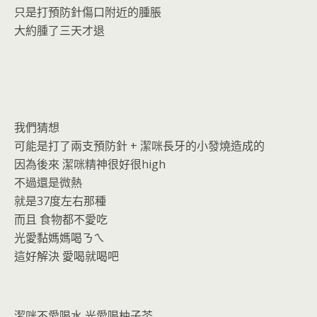
只是打預防針傷口附近的腫脹
大約腫了三天才退
我們猜想
可能是打了兩支預防針 + 潔咪長牙的小發燒造成的
因為後來 潔咪精神很好很high
不過還是微熱
就是37度左右那種
而且 食物都不愛吃
光愛黏媽媽喝ㄋㄟ
這好解決 愛喝就喝吧
潔咪不愛喝水 光愛喝柚子茶