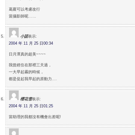
葛蘿可以考慮改行
當攝影師呢……
小諾
表示:
2004 年 11 月 25 日00:34
日月潭真的超美~~~~
我曾經住在那裡三天過，
一大早起霧的時候，
都是促起我早起的原動力….
櫻花雪
表示:
2004 年 11 月 25 日01:25
當助理的我都沒有機會出差呢!