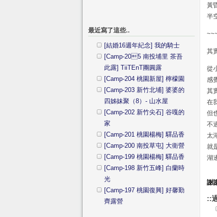
黃
半
最近寫了這些..
~~
[結婚16週年紀念] 我的騎士
其
[Camp-205 南投埔里 茶吾
此露] TiiTEnT團圓露
從
[Camp-204 桃園新屋] 檸檬園
感
[Camp-203 新竹北埔] 婆婆的
其
四姊妹聚（8）- 山水屋
在
[Camp-202 新竹尖石] 谷嘎的
但
家
不
[Camp-201 桃園楊梅] 驛品香
太
[Camp-200 南投草屯] 大衛營
就
[Camp-199 桃園楊梅] 驛品香
湖
[Camp-198 新竹五峰] 白蘭時
光
謝
[Camp-197 桃園復興] 好馨勤
::
齊露營