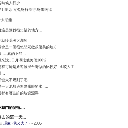
昏時候人行少
空月影水面搖,呀行呀行.呀進啊進
~太湖船
實這是讓我很失望的地方…
小就哼唱著太湖船
覺會是一個很悠閒景緻很優美的地方
實…..真的不然…
我來說..日月潭比他美個100倍
也有可能是旅遊發展台灣做的比較好..比較人工…
過…
湖也太不規劃了吧….
是一大池無邊無際髒髒的水…..
邊都有著些許的垃圾漂浮…
謝戴門的側拍….
過去的這一天...
瑪麻~我又大了~
- 2005