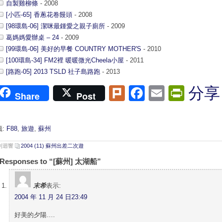
自製雞柳條
- 2008
[小匹-65] 香蔥花卷饅頭
- 2008
[98環島-06] 潔咪最鍾愛之親子廁所
- 2009
葛媽媽愛辦桌 – 24
- 2009
[99環島-06] 美好的早餐 COUNTRY MOTHER'S
- 2010
[100環島-34] FM2裡 暖暖微光Cheela小屋
- 2011
[路跑-05] 2013 TSLD 社子島路跑
- 2013
Plurk
Facebook
Email
Print
分享
Share
Post
籤:
F88
,
旅遊
,
蘇州
 則迴響
2004 (11) 蘇州出差二次遊
 Responses to “[蘇州] 太湖船”
末希
表示:
2004 年 11 月 24 日23:49
好美的夕陽….