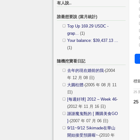
有人說..
誰最想要說 (當月統計)
Top Up 169.29 USDC -
grap...
(1)
Your balance: $39,437.13 ...
(1)
隨機挖寶看日記
去年的現在婚前的我
-(2004
年 12 月 08 日)
標
大圓柱體
-(2005 年 08 月 11
日)
25
[每週好球] 2012 – Week 46
-
25
(2012 年 11 月 16 日)
謝謝魔鬼甄的 [ 團購美食GO
]
-(2007 年 07 月 06 日)
9/11~9/12 Sikimade在華山
開始接受預購喔~
-(2010 年