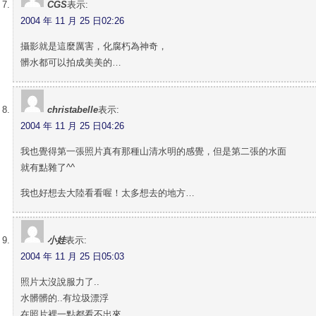
CGS
表示:
2004 年 11 月 25 日02:26
攝影就是這麼厲害，化腐朽為神奇，
髒水都可以拍成美美的…
christabelle
表示:
2004 年 11 月 25 日04:26
我也覺得第一張照片真有那種山清水明的感覺，但是第二張的水面
就有點雜了^^
我也好想去大陸看看喔！太多想去的地方…
小娃
表示:
2004 年 11 月 25 日05:03
照片太沒說服力了..
水髒髒的..有垃圾漂浮
在照片裡一點都看不出來..