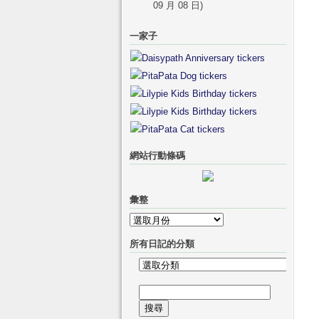
09 月 08 日)
一家子
網站行動條碼
彙整
彙
整
所有日記的分類
所
有
搜
日
尋
記