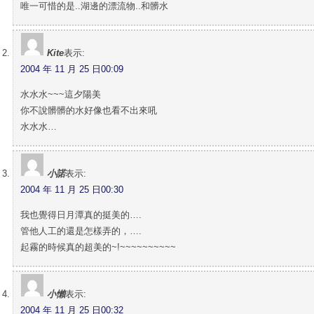
唯一可惜的是..湖邊的漂流物..和髒水
Kite
表示:
2004 年 11 月 25 日00:09
水水水~~~這夕陽美
你不說髒髒的水好像也看不出來吼
水水水…
小諾
表示:
2004 年 11 月 25 日00:30
我也覺得日月潭真的挺美的….
管他人工的還是怎樣弄的，….
起霧的時候真的超美的~!~~~~~~~~~~
小懶
表示:
2004 年 11 月 25 日00:32