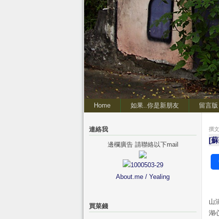
Home
如果..你是新朋友
留言版
連絡我
撰文 
[
邊欄廣告 請聯絡以下mail
About.me / Yealing
山
買菜錢
湖