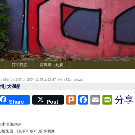
訂閱日記
葛媽媽ㄟ灶腳
/ 攝影 by 葛蘿 on 2004.11.25 at 12:47 上午 (
3314
views)
蘇州] 太湖船
Plurk
Facebook
Email
Print
分享
Share
Post
清水明悠靜靜
心飄來風一陣,呀行呀行.呀進啊進