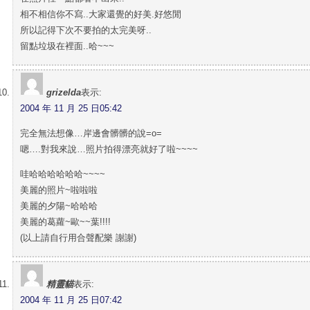
相不相信你不寫..大家還覺的好美.好悠閒
所以記得下次不要拍的太完美呀..
留點垃圾在裡面..哈~~~
grizelda
表示:
2004 年 11 月 25 日05:42
完全無法想像…岸邊會髒髒的說=o=
嗯….對我來說…照片拍得漂亮就好了啦~~~~
哇哈哈哈哈哈哈~~~~
美麗的照片~啦啦啦
美麗的夕陽~哈哈哈
美麗的葛蘿~歐~~葉!!!!
(以上請自行用合聲配樂 謝謝)
精靈貓
表示:
2004 年 11 月 25 日07:42