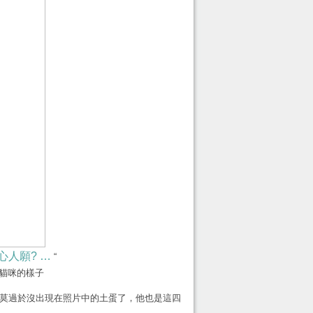
好心人願? …
“
拍貓咪的樣子
莫過於沒出現在照片中的土蛋了，他也是這四