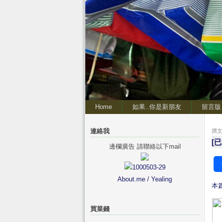
Home
如果..你是新朋友
留言版
連絡我
撰文 
[
邊欄廣告 請聯絡以下mail
About.me / Yealing
本
買菜錢