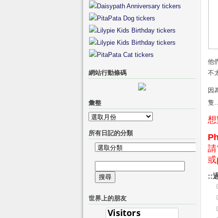
他
網站行動條碼
不
因
隻…
彙整
彙
想
整
所有日記的分類
P
請
所
或p
有
搜
日
::
尋
記
關
的
世界上的朋友
鍵
分
字:
類