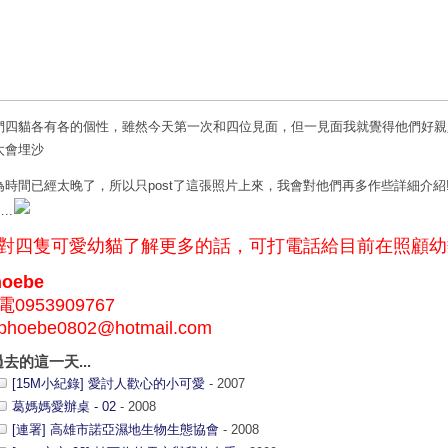
們四貓各有各的個性，雖然今天第一次和四位見面，但一見面我就覺得他們好親
太會埋沙
為時間已經太晚了，所以只post了這張照片上來，我會對他們再多作些詳細介紹
..
對四隻可愛幼貓了解更多的話，可打電話給目前在照顧幼
hoebe
電0953909767
hoebe0802@hotmail.com
過去的這一天...
[15M小紀錄] 愛討人歡心的小可愛
- 2007
葛媽媽愛辦桌 - 02
- 2008
[連署] 高雄市諾亞濕地生物生態協會
- 2008