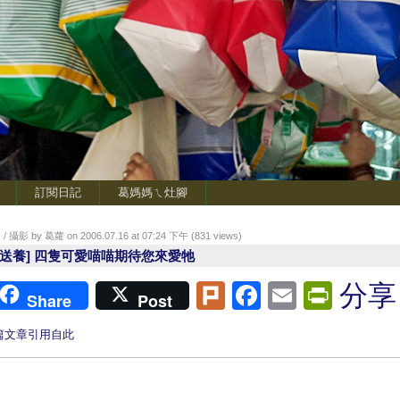
訂閱日記
葛媽媽ㄟ灶腳
/ 攝影 by 葛蘿 on 2006.07.16 at 07:24 下午 (
831
views)
已送養] 四隻可愛喵喵期待您來愛牠
Plurk
Facebook
Email
Print
分享
Share
Post
篇文章引用自此