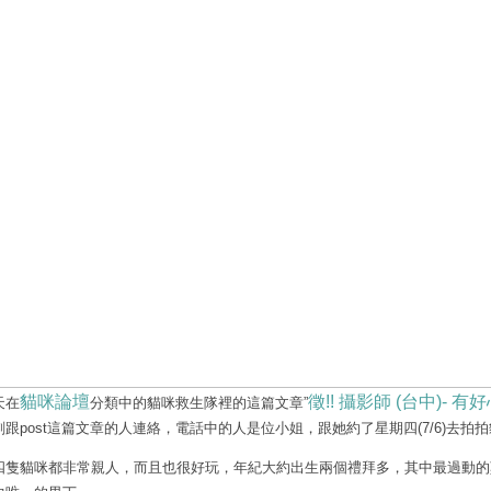
貓咪論壇
徵!! 攝影師 (台中)- 有
天在
分類中的貓咪救生隊裡的這篇文章”
刻跟post這篇文章的人連絡，電話中的人是位小姐，跟她約了星期四(7/6)去拍
四隻貓咪都非常親人，而且也很好玩，年紀大約出生兩個禮拜多，其中最過動的