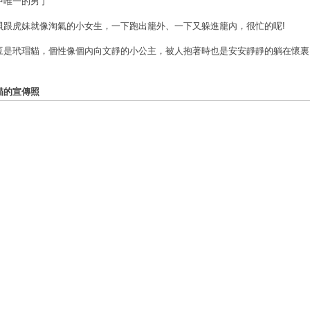
中唯一的男丁
貝跟虎妹就像淘氣的小女生，一下跑出籠外、一下又躲進籠內，很忙的呢!
豆是玳瑁貓，個性像個內向文靜的小公主，被人抱著時也是安安靜靜的躺在懷裏
貓的宣傳照