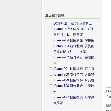
最近寫了這些..
[結婚16週年紀念] 我的騎士
[Camp-205 南投埔里 茶吾
此露] TiiTEnT團圓露
[Camp-204 桃園新屋] 檸檬園
[Camp-203 新竹北埔] 婆婆的
四姊妹聚（8）- 山水屋
[Camp-202 新竹尖石] 谷嘎的
家
[Camp-201 桃園楊梅] 驛品香
[Camp-200 南投草屯] 大衛營
[Camp-199 桃園楊梅] 驛品香
[Camp-198 新竹五峰] 白蘭時
前
光
立
[Camp-197 桃園復興] 好馨勤
齊露營
這