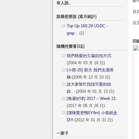
貓
有人說..
貝
誰最想要說 (當月統計)
豆
Top Up 169.29 USDC -
grap...
(1)
四
隨機挖寶看日記
我們熱愛的欠扁自拍方式
-
(2004 年 03 月 16 日)
[小那-25] 那天 我們去溜滑
梯
-(2008 年 12 月 10 日)
請大家幫忙找找可愛的妞
妞…
-(2004 年 01 月 13 日)
[每週好球] 2017 – Week 21
-
(2017 年 05 月 26 日)
[潔咪愛塗鴨5Y9m] 小面紙盒
DIY
-(2012 年 01 月 31 日)
一家子